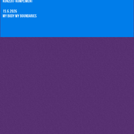
Konzert-Kompliment
15.6.2026
My Body my Boundaries
31.1.2026
Catcalling
30.1.2026
Accomplishment-Cake
29.1.2026
Gute Dinge passieren mir ständig
28.1.2026
Plaudern
27.1.2026
Grenzen
26.1.2026
Insta-Shame
21.6.2025
Tanze mit Widerstand
20.6.2025