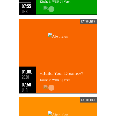
Kirche in WDR 5 | Verst
07:55
Uhr
katholisch
01.08.
»Build Your Dreams«?
2026
Kirche in WDR 3 | Verst
07:50
Uhr
katholisch