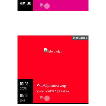
floatend
MONTAG 03.08.2026
evangelisch
03.08.
Wir-Optimierung
2026
Kirche in WDR 2 | Schrödter
05:55
Uhr