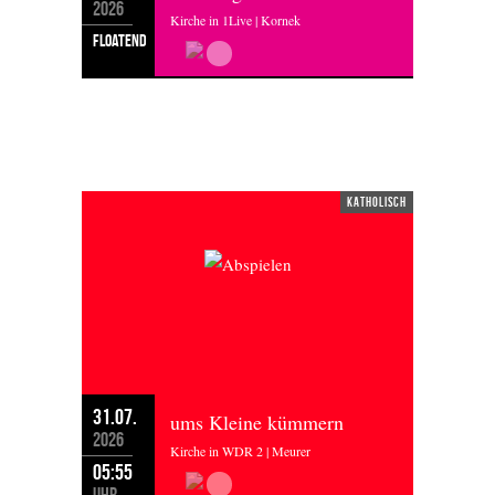
2026
Kirche in 1Live | Kornek
floatend
FREITAG 31.07.2026
katholisch
31.07.
ums Kleine kümmern
2026
Kirche in WDR 2 | Meurer
05:55
Uhr