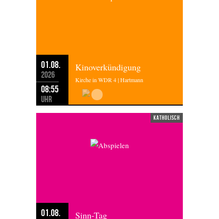
01.08.
Kinoverkündigung
2026
Kirche in WDR 4 | Hartmann
08:55
Uhr
katholisch
01.08.
Sinn-Tag