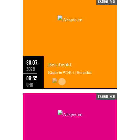
katholisch
30.07.
Beschenkt
2026
Kirche in WDR 4 | Rosenthal
08:55
Uhr
katholisch