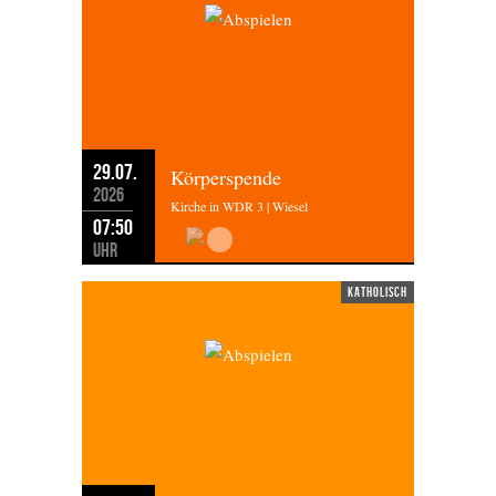
29.07.
Körperspende
2026
Kirche in WDR 3 | Wiesel
07:50
Uhr
katholisch