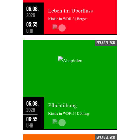
06.08.
Leben im Überfluss
2026
Kirche in WDR 2 | Berger
05:55
Uhr
evangelisch
06.08.
Pflichtübung
2026
Kirche in WDR 5 | Döhling
06:55
Uhr
evangelisch