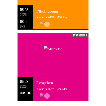
06.08.
Pflichtübung
2026
Kirche in WDR 4 | Döhling
08:55
Uhr
evangelisch
06.08.
Losgehen
2026
Kirche in 1Live | Schneider
floatend