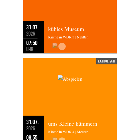
31.07.
kühles Museum
2026
Kirche in WDR 3 | Nelißen
07:50
Uhr
katholisch
31.07.
ums Kleine kümmern
2026
Kirche in WDR 4 | Meurer
08:55