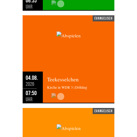
06:55
Uhr
evangelisch
04.08.
Teekesselchen
2026
Kirche in WDR 3 | Döhling
07:50
Uhr
evangelisch