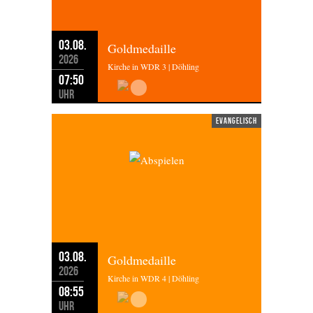
03.08.
Goldmedaille
2026
Kirche in WDR 3 | Döhling
07:50
Uhr
evangelisch
03.08.
Goldmedaille
2026
Kirche in WDR 4 | Döhling
08:55
Uhr