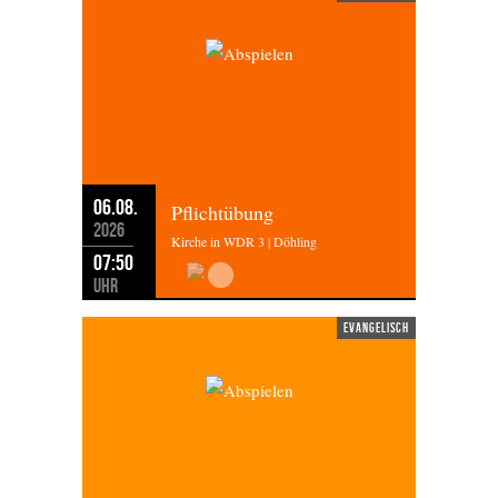
06.08.
Pflichtübung
2026
Kirche in WDR 3 | Döhling
07:50
Uhr
evangelisch