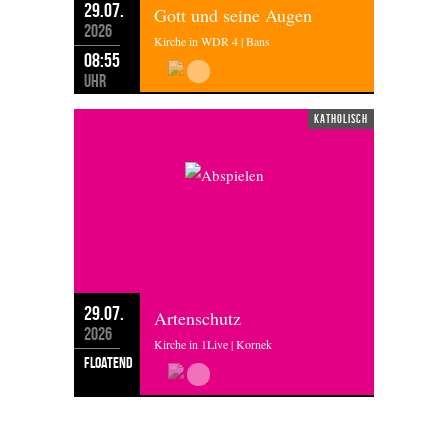
29.07.
Gott und seine Augen
2026
Kirche in WDR 4 | Bans
08:55
Uhr
katholisch
29.07.
Artenschutz
2026
Kirche in 1Live | Kornek
floatend
DIENSTAG 28.07.2026