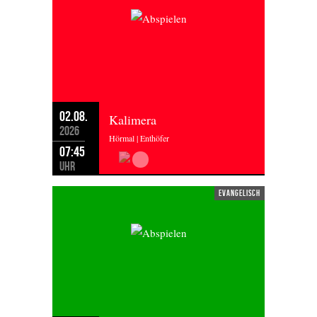
02.08.
Kalimera
2026
Hörmal | Enthöfer
07:45
Uhr
evangelisch