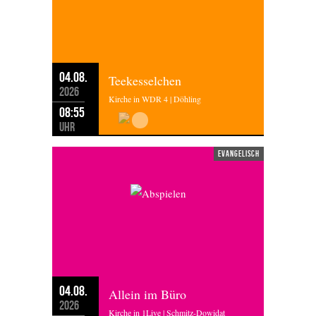
04.08.
Teekesselchen
2026
Kirche in WDR 4 | Döhling
08:55
Uhr
evangelisch
04.08.
Allein im Büro
2026
Kirche in 1Live | Schmitz-Dowidat