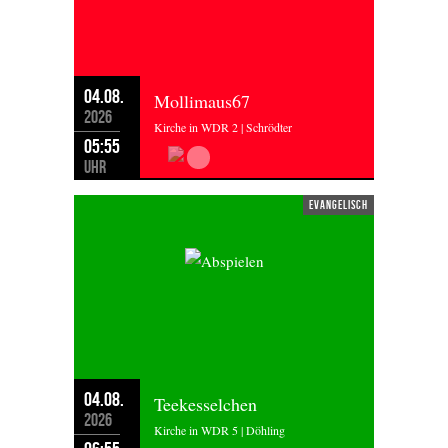
04.08.
Mollimaus67
2026
Kirche in WDR 2 | Schrödter
05:55
Uhr
evangelisch
04.08.
Teekesselchen
2026
Kirche in WDR 5 | Döhling