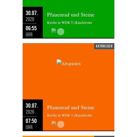
30.07.
Pfauenrad und Steine
2026
Kirche in WDR 5 | Klashörster
06:55
Uhr
katholisch
30.07.
Pfauenrad und Steine
2026
Kirche in WDR 3 | Klashörster
07:50
Uhr