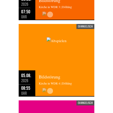
Bildstörung
2026
Kirche in WDR 3 | Döhling
07:50
Uhr
evangelisch
05.08.
Bildstörung
2026
Kirche in WDR 4 | Döhling
08:55
Uhr
evangelisch