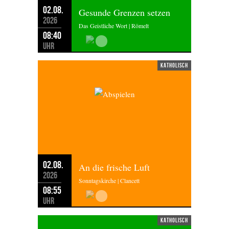
02.08.
Gesunde Grenzen setzen
2026
Das Geistliche Wort | Römelt
08:40
Uhr
katholisch
02.08.
An die frische Luft
2026
Sonntagskirche | Clancett
08:55
Uhr
katholisch