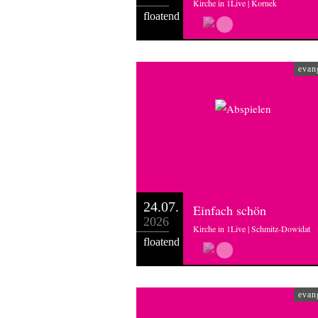
Kirche in 1Live | Kornek
floatend
evan
24.07.
Einfach schön
2026
Kirche in 1Live | Schmitz-Dowidat
floatend
evan