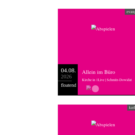
evan
04.08.
Allein im Büro
2026
Kirche in 1Live | Schmitz-Dowidat
floatend
kat