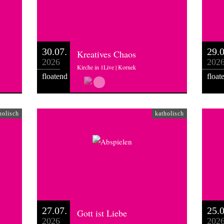
30.07.
29.0
Kreatives Chaos
2026
202
Kirche in 1Live | Kornek
floatend
float
holisch
katholisch
27.07.
25.0
Gott ist Liebe
2026
202