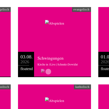
gelisch
evangelisch
03.08.
01.0
Schwingungen
2026
202
Kirche in 1Live | Schmitz-Dowidat
floatend
float
holisch
katholisch