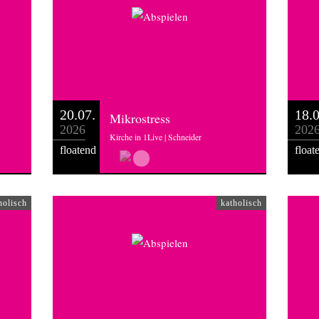
20.07.
18.0
Mikrostress
2026
202
Kirche in 1Live | Schneider
floatend
float
holisch
katholisch