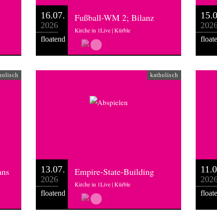
16.07.
15.0
Fußball-WM 2; Bilanz
2026
202
Kirche in 1Live | Kürble
floatend
float
holisch
katholisch
13.07.
11.0
ans
Empire-State-Building
2026
202
Kirche in 1Live | Kürble
floatend
float