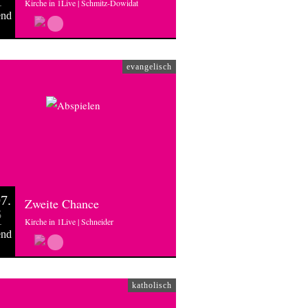
Kirche in 1Live | Schmitz-Dowidat
end
evangelisch
7.
Zweite Chance
6
Kirche in 1Live | Schneider
end
katholisch