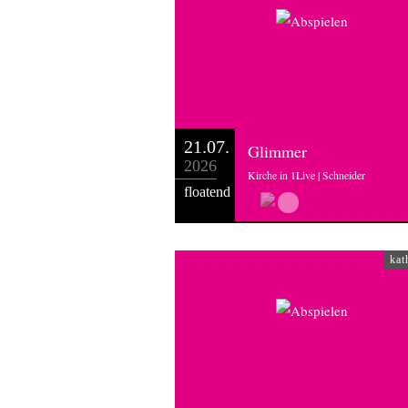
21.07.
Glimmer
2026
Kirche in 1Live | Schneider
floatend
kat