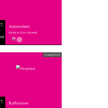
7.
Artenschutz
6
Kirche in 1Live | Kornek
end
evangelisch
7.
Kaffeetasse
6