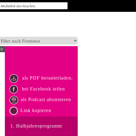
ch
als PDF herunterladen.
bei Facebook teilen
als Podcast abonnieren
Link kopieren
1. Halbjahresprogramm