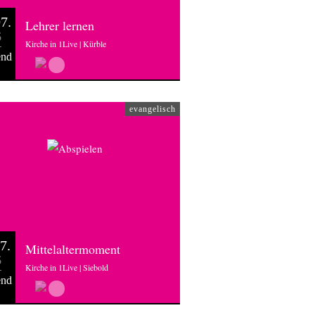
7.
Lehrer lernen
6
Kirche in 1Live | Kürble
end
evangelisch
7.
Mittelaltermoment
6
Kirche in 1Live | Siebold
end