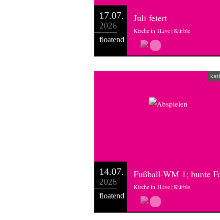
17.07.
Juli feiert
2026
Kirche in 1Live | Kürble
floatend
kat
14.07.
Fußball-WM 1; bunte F
2026
Kirche in 1Live | Kürble
floatend