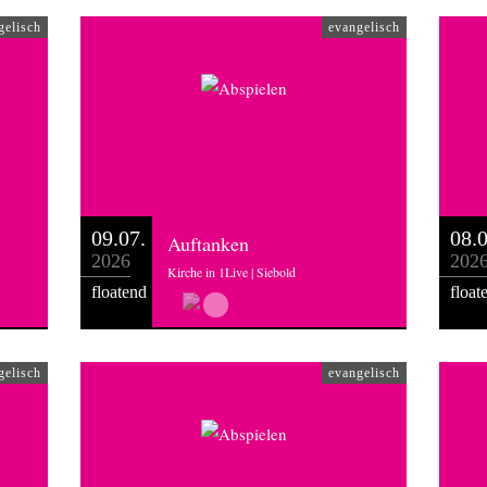
gelisch
evangelisch
09.07.
08.0
Auftanken
2026
202
Kirche in 1Live | Siebold
floatend
float
gelisch
evangelisch