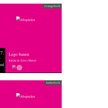
evangelisch
7.
Lego bauen
6
Kirche in 1Live | Meisel
end
katholisch