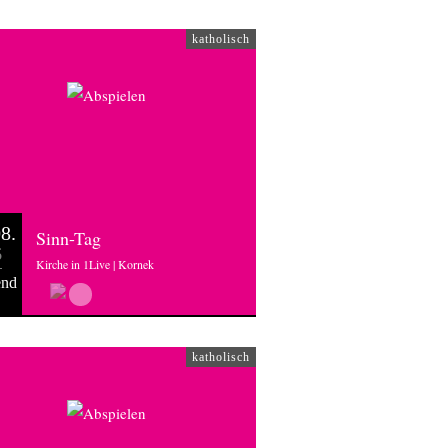
katholisch
8.
Sinn-Tag
6
Kirche in 1Live | Kornek
end
katholisch