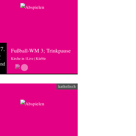
7.
Fußball-WM 3; Trinkpause
6
Kirche in 1Live | Kürble
end
katholisch