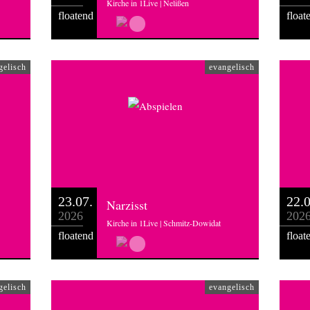
Kirche in 1Live | Nelißen
floatend
float
gelisch
evangelisch
23.07.
22.0
Narzisst
2026
202
Kirche in 1Live | Schmitz-Dowidat
floatend
float
gelisch
evangelisch