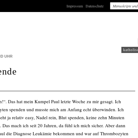
Impressum
Datenschutz
 EINSLIVE
katholis
END
UHR
ende
!“. Das hat mein Kumpel Paul letzte Woche zu mir gesagt. Ich
zyten spenden und musste mich am Anfang echt überwinden. Ich
eht ja relativ easy, Nadel rein, Blut spenden, keine zehn Minuten
g. Das mach ich seit 20 Jahren, da fühl ich mich sicher. Aber dann
Paul die Diagnose Leukämie bekommen und war auf Thrombozyten