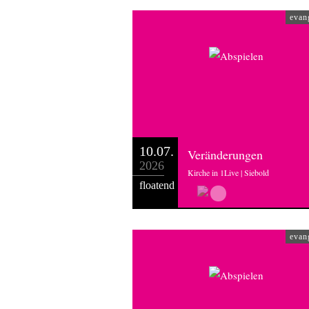
evan
10.07.
Veränderungen
2026
Kirche in 1Live | Siebold
floatend
evan