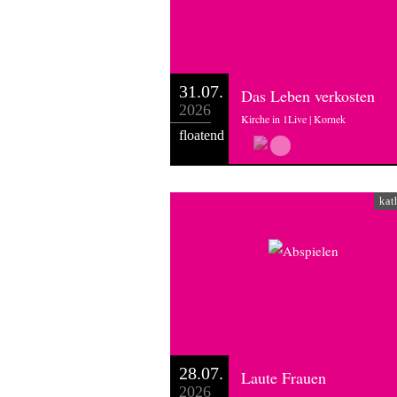
31.07.
Das Leben verkosten
2026
Kirche in 1Live | Kornek
floatend
kat
28.07.
Laute Frauen
2026