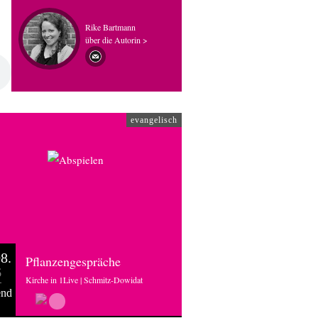
Rike Bartmann
über die Autorin >
evangelisch
8.
Pflanzengespräche
6
Kirche in 1Live | Schmitz-Dowidat
end