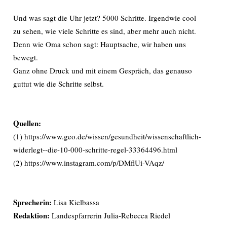
Und was sagt die Uhr jetzt? 5000 Schritte. Irgendwie cool
zu sehen, wie viele Schritte es sind, aber mehr auch nicht.
Denn wie Oma schon sagt: Hauptsache, wir haben uns
bewegt.
Ganz ohne Druck und mit einem Gespräch, das genauso
guttut wie die Schritte selbst.
Quellen:
(1) https://www.geo.de/wissen/gesundheit/wissenschaftlich-
widerlegt--die-10-000-schritte-regel-33364496.html
(2) https://www.instagram.com/p/DMflUi-VAqz/
Sprecherin:
Lisa Kielbassa
Redaktion:
Landespfarrerin Julia-Rebecca Riedel