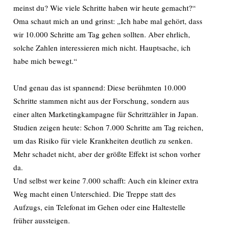
meinst du? Wie viele Schritte haben wir heute gemacht?“
Oma schaut mich an und grinst: „Ich habe mal gehört, dass
wir 10.000 Schritte am Tag gehen sollten. Aber ehrlich,
solche Zahlen interessieren mich nicht. Hauptsache, ich
habe mich bewegt.“
Und genau das ist spannend: Diese berühmten 10.000
Schritte stammen nicht aus der Forschung, sondern aus
einer alten Marketingkampagne für Schrittzähler in Japan.
Studien zeigen heute: Schon 7.000 Schritte am Tag reichen,
um das Risiko für viele Krankheiten deutlich zu senken.
Mehr schadet nicht, aber der größte Effekt ist schon vorher
da.
Und selbst wer keine 7.000 schafft: Auch ein kleiner extra
Weg macht einen Unterschied. Die Treppe statt des
Aufzugs, ein Telefonat im Gehen oder eine Haltestelle
früher aussteigen.