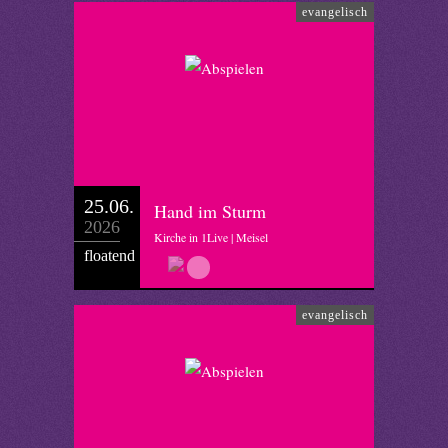
evangelisch
25.06.
Hand im Sturm
2026
Kirche in 1Live | Meisel
floatend
evangelisch