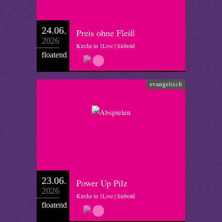
24.06.
Preis ohne Fleiß
2026
Kirche in 1Live | Siebold
floatend
evangelisch
23.06.
Power Up Pilz
2026
Kirche in 1Live | Siebold
floatend