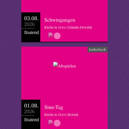
03.08.
Schwingungen
2026
Kirche in 1Live | Schmitz-Dowidat
floatend
katholisch
01.08.
Sinn-Tag
2026
Kirche in 1Live | Kornek
floatend