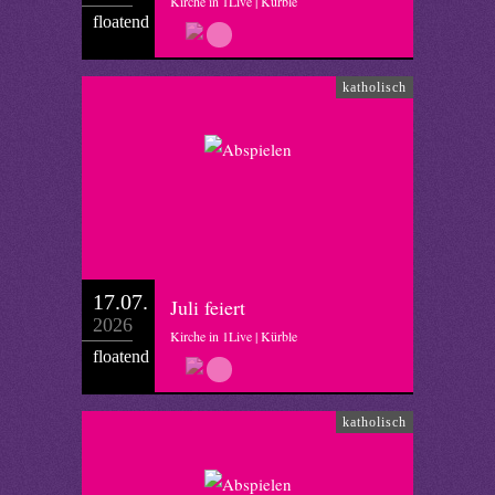
Kirche in 1Live | Kürble
floatend
katholisch
17.07.
Juli feiert
2026
Kirche in 1Live | Kürble
floatend
katholisch