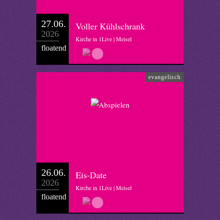
27.06.
Voller Kühlschrank
2026
Kirche in 1Live | Meisel
floatend
evangelisch
26.06.
Eis-Date
2026
Kirche in 1Live | Meisel
floatend