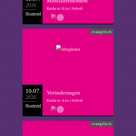
Mittelaltermoment
2026
Kirche in 1Live | Siebold
floatend
evangelisch
10.07.
Veränderungen
2026
Kirche in 1Live | Siebold
floatend
evangelisch