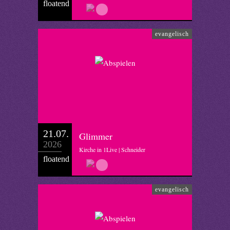
floatend
evangelisch
21.07.
Glimmer
2026
Kirche in 1Live | Schneider
floatend
evangelisch