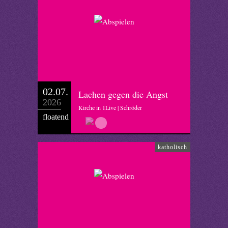
02.07.
Lachen gegen die Angst
2026
Kirche in 1Live | Schröder
floatend
katholisch