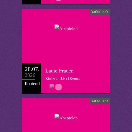
katholisch
28.07.
Laute Frauen
2026
Kirche in 1Live | Kornek
floatend
katholisch