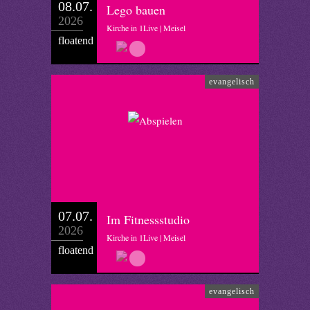
08.07.
Lego bauen
2026
Kirche in 1Live | Meisel
floatend
evangelisch
07.07.
Im Fitnessstudio
2026
Kirche in 1Live | Meisel
floatend
evangelisch