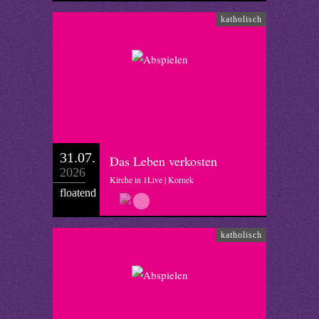
katholisch
31.07.
Das Leben verkosten
2026
Kirche in 1Live | Kornek
floatend
katholisch