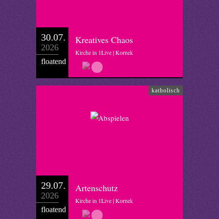
30.07.
Kreatives Chaos
2026
Kirche in 1Live | Kornek
floatend
katholisch
29.07.
Artenschutz
2026
Kirche in 1Live | Kornek
floatend