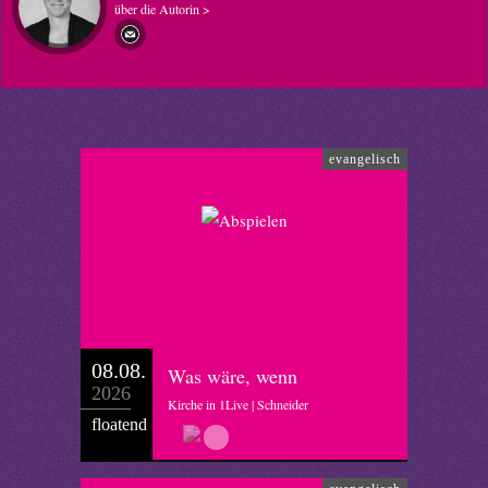
über die Autorin >
evangelisch
08.08.
Was wäre, wenn
2026
Kirche in 1Live | Schneider
floatend