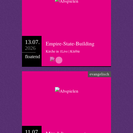
13.07.
Empire-State-Building
2026
Kirche in 1Live | Kürble
floatend
evangelisch
11.07.