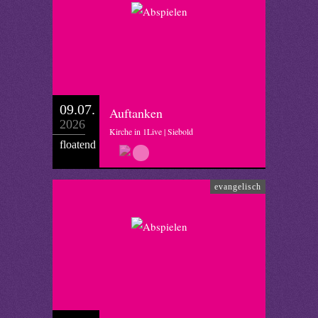
09.07.
Auftanken
2026
Kirche in 1Live | Siebold
floatend
evangelisch