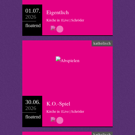
01.07.
Eigentlich
2026
Kirche in 1Live | Schröder
floatend
katholisch
30.06.
K.O.-Spiel
2026
Kirche in 1Live | Schröder
floatend
katholisch