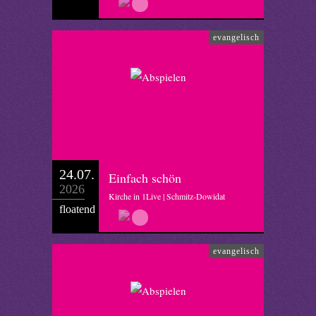
evangelisch
24.07.
Einfach schön
2026
Kirche in 1Live | Schmitz-Dowidat
floatend
evangelisch