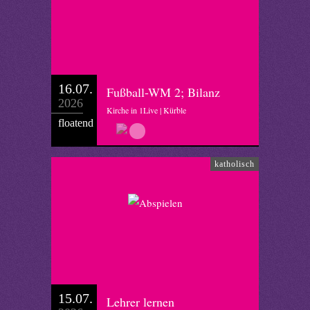
16.07.
Fußball-WM 2; Bilanz
2026
Kirche in 1Live | Kürble
floatend
katholisch
15.07.
Lehrer lernen