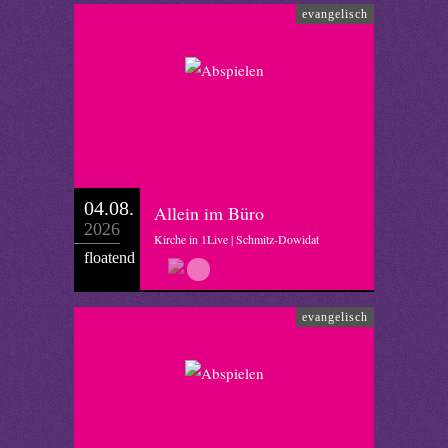
evangelisch
04.08.
Allein im Büro
2026
Kirche in 1Live | Schmitz-Dowidat
floatend
evangelisch