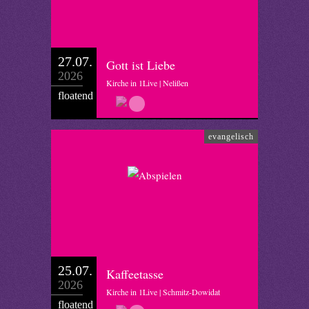
27.07.
Gott ist Liebe
2026
Kirche in 1Live | Nelißen
floatend
evangelisch
25.07.
Kaffeetasse
2026
Kirche in 1Live | Schmitz-Dowidat
floatend