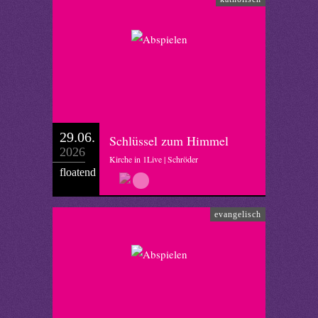
29.06.
Schlüssel zum Himmel
2026
Kirche in 1Live | Schröder
floatend
evangelisch