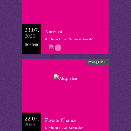
23.07.
Narzisst
2026
Kirche in 1Live | Schmitz-Dowidat
floatend
evangelisch
22.07.
Zweite Chance
2026
Kirche in 1Live | Schneider