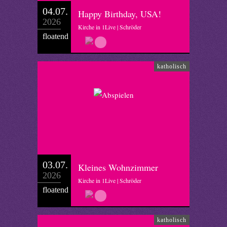
04.07.
Happy Birthday, USA!
2026
Kirche in 1Live | Schröder
floatend
katholisch
03.07.
Kleines Wohnzimmer
2026
Kirche in 1Live | Schröder
floatend
katholisch