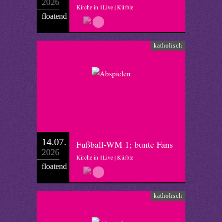
2026
Kirche in 1Live | Kürble
floatend
katholisch
14.07.
Fußball-WM 1; bunte Fans
2026
Kirche in 1Live | Kürble
floatend
katholisch