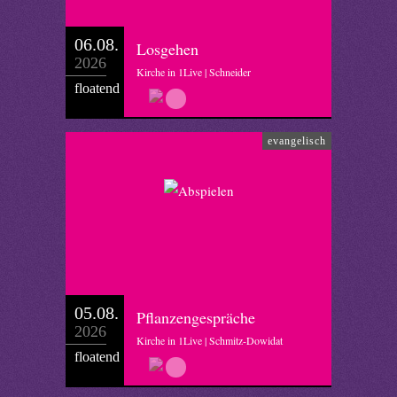
06.08.
Losgehen
2026
Kirche in 1Live | Schneider
floatend
evangelisch
05.08.
Pflanzengespräche
2026
Kirche in 1Live | Schmitz-Dowidat
floatend