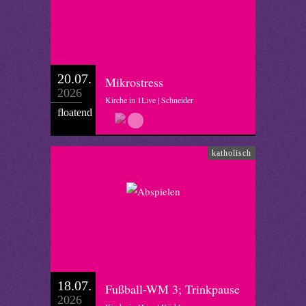
20.07.
Mikrostress
2026
Kirche in 1Live | Schneider
floatend
katholisch
18.07.
Fußball-WM 3; Trinkpause
2026