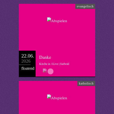
evangelisch
22.06.
Danke
2026
Kirche in 1Live | Siebold
floatend
katholisch