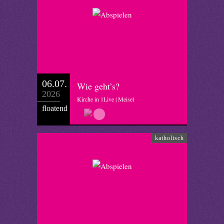
06.07.
Wie geht’s?
2026
Kirche in 1Live | Meisel
floatend
katholisch