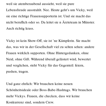
weil sie atemberaubend aussieht, weil sie pure
Lebensfreude ausstrahlt. Nee. Heute geht’s um Vicky, weil
sie eine richtige Frauensupporterin ist. Und sie macht das
nicht beruflich oder so. Da leitet sie n Ärzteteam in Münster.
Auch richtig krass.
Vicky ist kein Show-Off, sie ist ’ne Kämpferin. Sie macht
das, was wir in der Gesellschaft viel zu selten sehen: andere
Frauen wirklich supporten. Ohne Hintergedanken, ohne
Neid, ohne Gift. Während überall gelästert wird, bewertet
und verglichen, steht Vicky für das Gegenteil: feiern,
pushen, tragen.
Und ganz ehrlich: Wir brauchen keine neuen
Schönheitsideale oder Boss-Babe-Hashtags. Wir brauchen
mehr Vickys. Frauen, die checken, dass wir keine
Konkurrenz sind, sondern Crew.