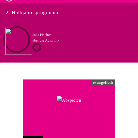
2. Halbjahresprogramm
Julia Fischer
über die Autorin >
evangelisch