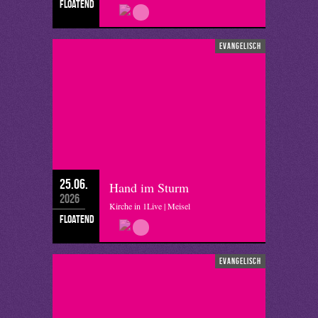
floatend
evangelisch
25.06.
Hand im Sturm
2026
Kirche in 1Live | Meisel
floatend
evangelisch