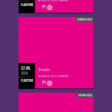
Kirche in 1Live | Siebold
floatend
evangelisch
22.06.
Danke
2026
Kirche in 1Live | Siebold
floatend
katholisch