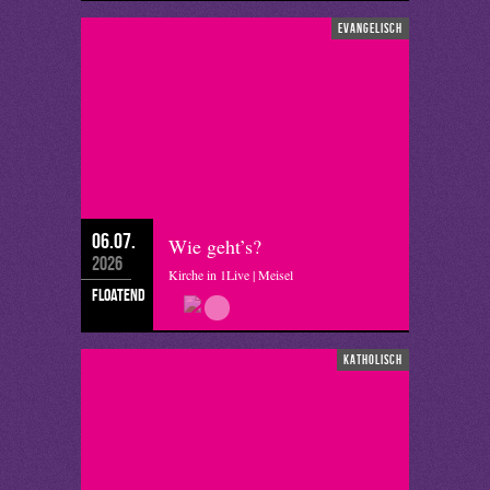
evangelisch
06.07.
Wie geht’s?
2026
Kirche in 1Live | Meisel
floatend
katholisch