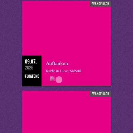
evangelisch
09.07.
Auftanken
2026
Kirche in 1Live | Siebold
floatend
evangelisch