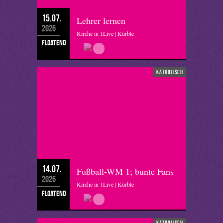
15.07.
Lehrer lernen
2026
Kirche in 1Live | Kürble
floatend
katholisch
14.07.
Fußball-WM 1; bunte Fans
2026
Kirche in 1Live | Kürble
floatend
katholisch