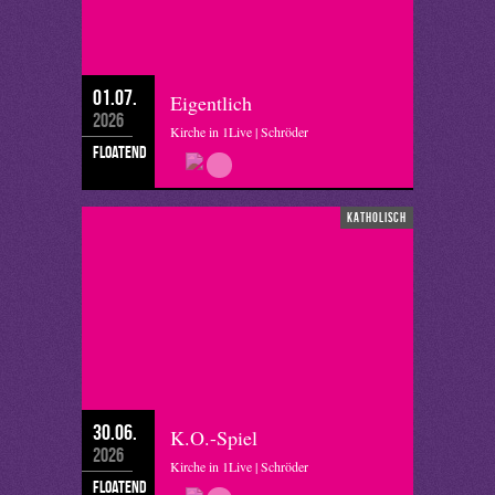
01.07.
Eigentlich
2026
Kirche in 1Live | Schröder
floatend
katholisch
30.06.
K.O.-Spiel
2026
Kirche in 1Live | Schröder
floatend