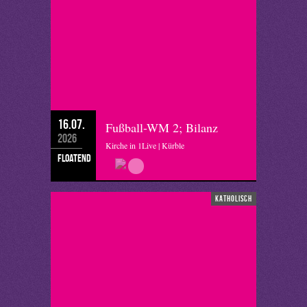
16.07.
Fußball-WM 2; Bilanz
2026
Kirche in 1Live | Kürble
floatend
katholisch