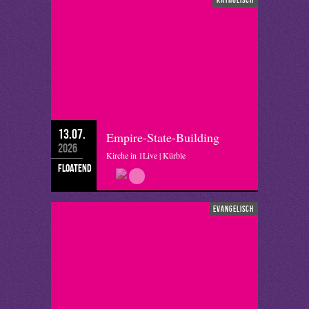
13.07.
Empire-State-Building
2026
Kirche in 1Live | Kürble
floatend
evangelisch