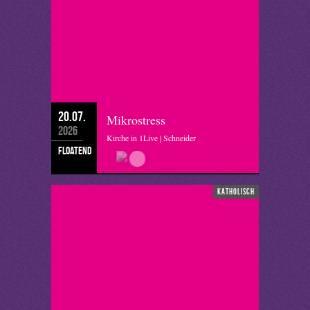
20.07.
Mikrostress
2026
Kirche in 1Live | Schneider
floatend
katholisch