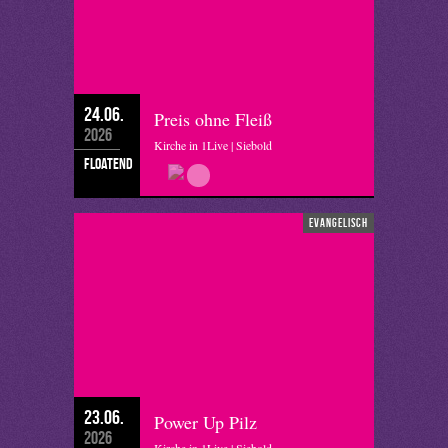
24.06.
Preis ohne Fleiß
2026
Kirche in 1Live | Siebold
floatend
evangelisch
23.06.
Power Up Pilz
2026