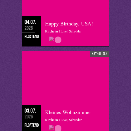
04.07.
Happy Birthday, USA!
2026
Kirche in 1Live | Schröder
floatend
katholisch
03.07.
Kleines Wohnzimmer
2026
Kirche in 1Live | Schröder
floatend