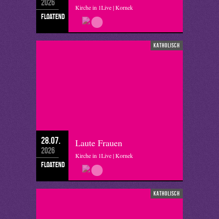
2026
Kirche in 1Live | Kornek
floatend
katholisch
28.07.
Laute Frauen
2026
Kirche in 1Live | Kornek
floatend
katholisch