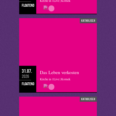
Kirche in 1Live | Kornek
floatend
katholisch
31.07.
Das Leben verkosten
2026
Kirche in 1Live | Kornek
floatend
katholisch