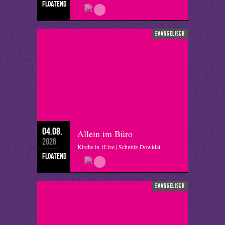
floatend
evangelisch
04.08.
Allein im Büro
2026
Kirche in 1Live | Schmitz-Dowidat
floatend
evangelisch