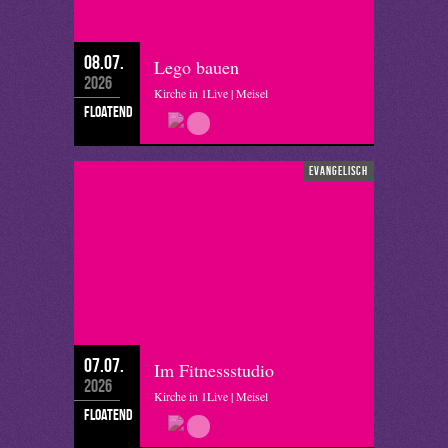
08.07.
Lego bauen
2026
Kirche in 1Live | Meisel
floatend
evangelisch
07.07.
Im Fitnessstudio
2026
Kirche in 1Live | Meisel
floatend