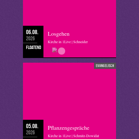
06.08.
Losgehen
2026
Kirche in 1Live | Schneider
floatend
evangelisch
05.08.
Pflanzengespräche
2026
Kirche in 1Live | Schmitz-Dowidat