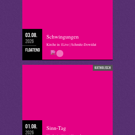
03.08.
Schwingungen
2026
Kirche in 1Live | Schmitz-Dowidat
floatend
katholisch
01.08.
Sinn-Tag
2026