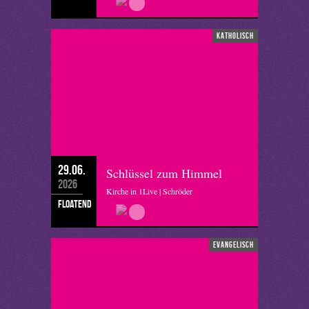
katholisch
29.06.
Schlüssel zum Himmel
2026
Kirche in 1Live | Schröder
floatend
evangelisch