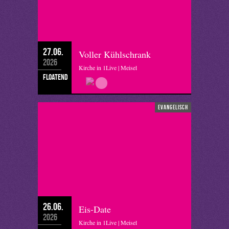
27.06.
Voller Kühlschrank
2026
Kirche in 1Live | Meisel
floatend
evangelisch
26.06.
Eis-Date
2026
Kirche in 1Live | Meisel