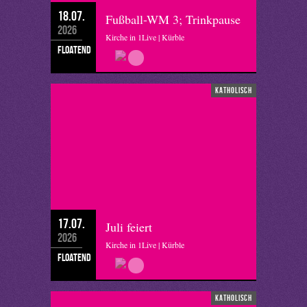
18.07.
Fußball-WM 3; Trinkpause
2026
Kirche in 1Live | Kürble
floatend
katholisch
17.07.
Juli feiert
2026
Kirche in 1Live | Kürble
floatend
katholisch