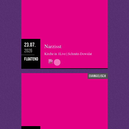
23.07.
Narzisst
2026
Kirche in 1Live | Schmitz-Dowidat
floatend
evangelisch