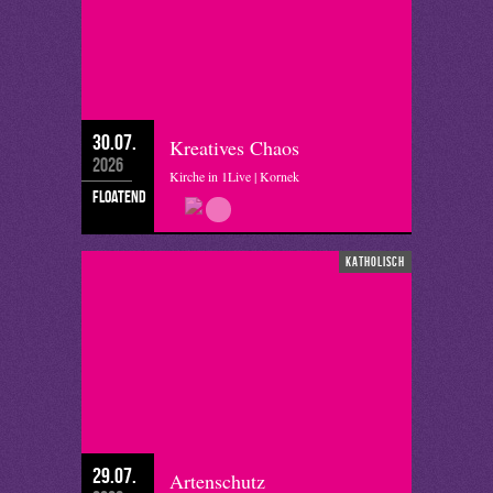
30.07.
Kreatives Chaos
2026
Kirche in 1Live | Kornek
floatend
katholisch
29.07.
Artenschutz