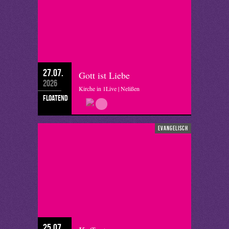
27.07.
Gott ist Liebe
2026
Kirche in 1Live | Nelißen
floatend
evangelisch
25.07.