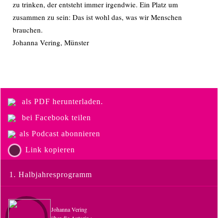
zu trinken, der entsteht immer irgendwie. Ein Platz um
zusammen zu sein: Das ist wohl das, was wir Menschen
brauchen.
Johanna Vering, Münster
als PDF herunterladen.
bei Facebook teilen
als Podcast abonnieren
Link kopieren
1. Halbjahresprogramm
Johanna Vering