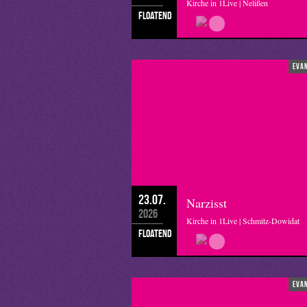
Kirche in 1Live | Nelißen
floatend
eva
23.07.
Narzisst
2026
Kirche in 1Live | Schmitz-Dowidat
floatend
eva