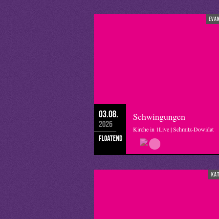
eva
03.08.
Schwingungen
2026
Kirche in 1Live | Schmitz-Dowidat
floatend
ka