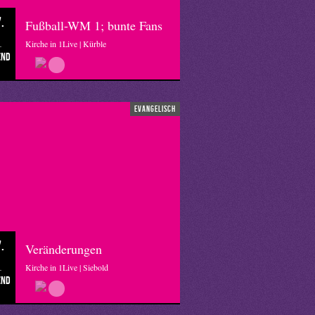
.
Fußball-WM 1; bunte Fans
Kirche in 1Live | Kürble
end
evangelisch
.
Veränderungen
Kirche in 1Live | Siebold
end