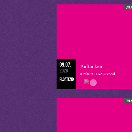
eva
09.07.
Auftanken
2026
Kirche in 1Live | Siebold
floatend
eva