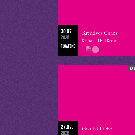
30.07.
Kreatives Chaos
2026
Kirche in 1Live | Kornek
floatend
ka
27.07.
Gott ist Liebe
2026