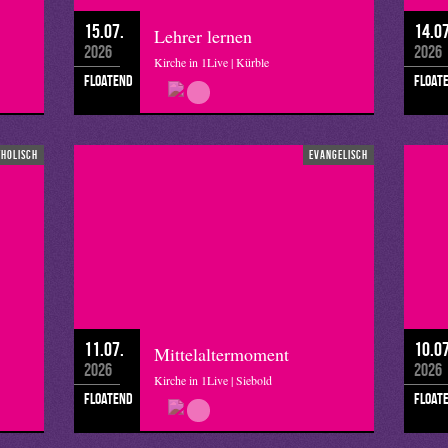
15.07.
14.07
Lehrer lernen
2026
2026
Kirche in 1Live | Kürble
floatend
float
tholisch
evangelisch
11.07.
10.07
Mittelaltermoment
2026
2026
Kirche in 1Live | Siebold
floatend
float