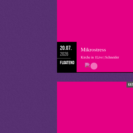
20.07.
Mikrostress
2026
Kirche in 1Live | Schneider
floatend
ka