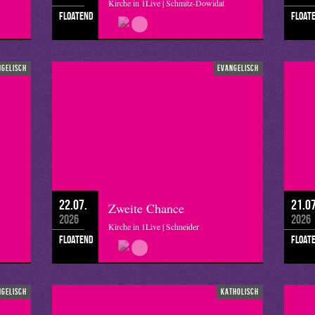
Kirche in 1Live | Schmitz-Dowidat
floatend
float
ngelisch
evangelisch
22.07.
21.07
Zweite Chance
2026
2026
Kirche in 1Live | Schneider
floatend
float
ngelisch
katholisch