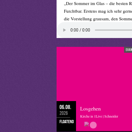
„Der Sommer im Glas – die besten 
Furchtbar. Erstens mag ich sehr ger
die Vorstellung grausam, den Somme
irgendwann wieder, den sollten wir 
künstlich konservieren. Wie so ziemli
Jesus wusste das, glaube ich. Der hat
Vorrat einzudecken und auf alles vorb
eva
hat“, meinte er. Und meine ganz akut
dem Schicksal bewahren kann, in Ne
Sprecherin: Alexa Christ
06.08.
Losgehen
2026
Kirche in 1Live | Schneider
floatend