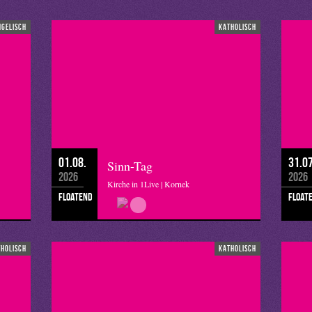
ngelisch
katholisch
01.08.
31.07
Sinn-Tag
2026
2026
Kirche in 1Live | Kornek
floatend
float
tholisch
katholisch