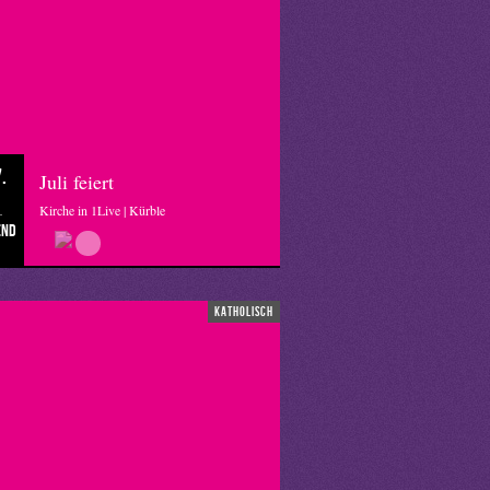
.
Juli feiert
Kirche in 1Live | Kürble
end
katholisch