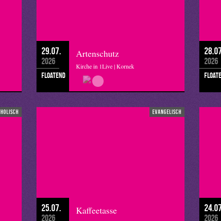
29.07.
28.07
Artenschutz
2026
2026
Kirche in 1Live | Kornek
floatend
float
tholisch
evangelisch
25.07.
24.07
Kaffeetasse
2026
2026