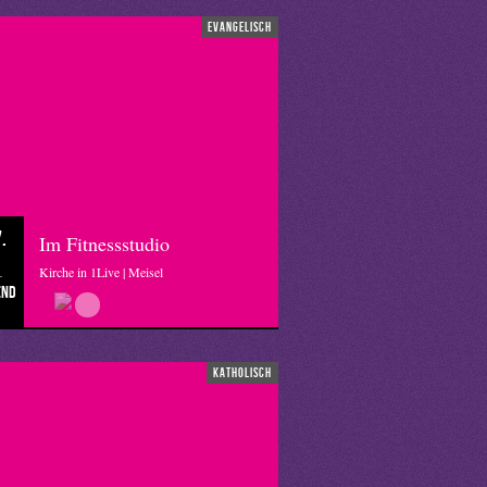
evangelisch
.
Im Fitnessstudio
Kirche in 1Live | Meisel
end
katholisch