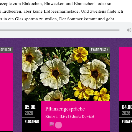
Rezepte zum Einkochen, Einwecken und Einmachen“ oder so.
ne Erdbeeren, aber keine Erdbeermarmelade. Und zweitens finde ich
r in ein Glas sperren zu wollen, Der Sommer kommt und geht
doch direkt verbrauchen und ungenierten genießen – und nicht
ch alles, was im Leben wichtig ist.
 mal gesagt, dass wir nicht versuchen sollen, uns mit allem auf
ereitet zu sein. „Es ist genug, dass jeder Tag seine eigene Sorge
ngelisch
evangelisch
e Sorge ist jetzt gerade, wie viele Erdbeeren ich wohl noch vor
les Einkochtopf zu landen.
05.08.
04.08
Pflanzengespräche
2026
2026
Kirche in 1Live | Schmitz-Dowidat
floatend
float