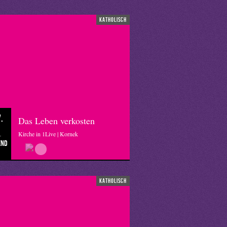
katholisch
.
Das Leben verkosten
Kirche in 1Live | Kornek
end
katholisch