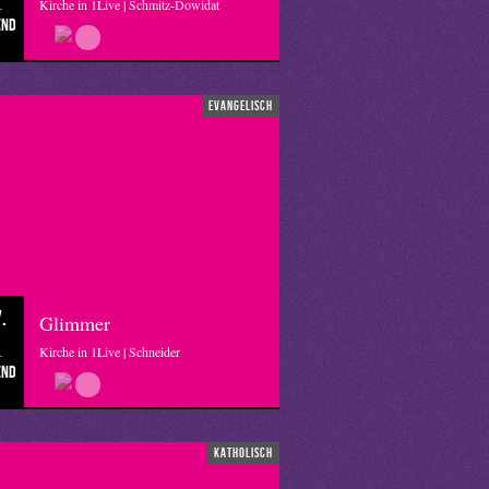
Kirche in 1Live | Schmitz-Dowidat
end
evangelisch
.
Glimmer
Kirche in 1Live | Schneider
end
katholisch