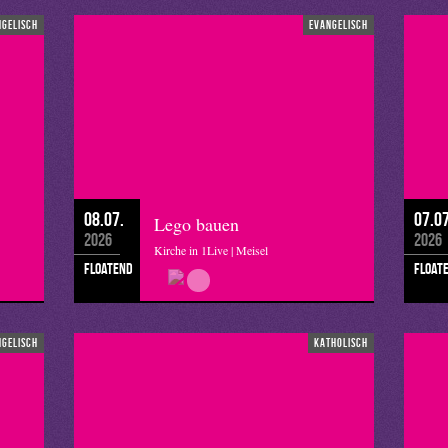
ngelisch
evangelisch
08.07.
07.07
Lego bauen
2026
2026
Kirche in 1Live | Meisel
floatend
float
ngelisch
katholisch