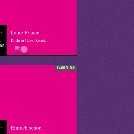
.
Laute Frauen
Kirche in 1Live | Kornek
end
evangelisch
.
Einfach schön