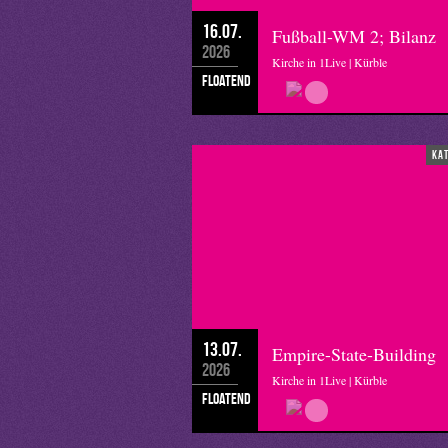
16.07.
Fußball-WM 2; Bilanz
2026
Kirche in 1Live | Kürble
floatend
ka
13.07.
Empire-State-Building
2026
Kirche in 1Live | Kürble
floatend