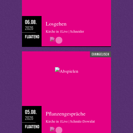
06.08.
Losgehen
2026
Kirche in 1Live | Schneider
floatend
evangelisch
05.08.
Pflanzengespräche
2026
Kirche in 1Live | Schmitz-Dowidat
floatend