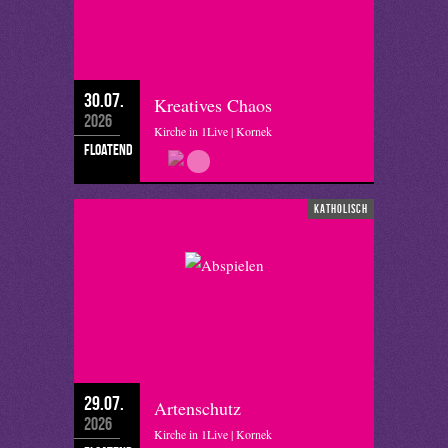
30.07.
Kreatives Chaos
2026
Kirche in 1Live | Kornek
floatend
katholisch
29.07.
Artenschutz
2026
Kirche in 1Live | Kornek