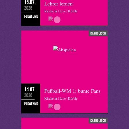
15.07.
Lehrer lernen
2026
Kirche in 1Live | Kürble
floatend
katholisch
14.07.
Fußball-WM 1; bunte Fans
2026
Kirche in 1Live | Kürble
floatend
katholisch