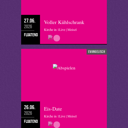
27.06.
Voller Kühlschrank
2026
Kirche in 1Live | Meisel
floatend
evangelisch
26.06.
Eis-Date
2026
Kirche in 1Live | Meisel
floatend