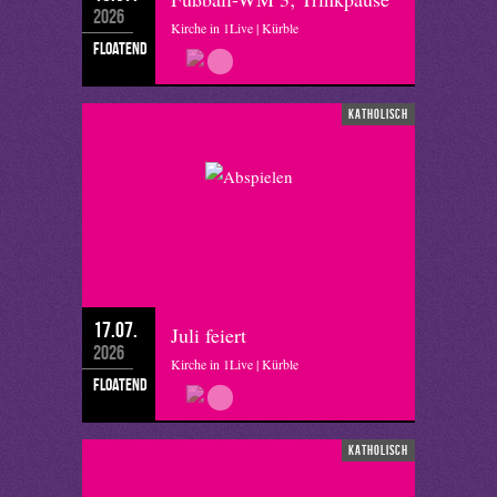
2026
Kirche in 1Live | Kürble
floatend
katholisch
17.07.
Juli feiert
2026
Kirche in 1Live | Kürble
floatend
katholisch