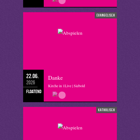
evangelisch
22.06.
Danke
2026
Kirche in 1Live | Siebold
floatend
katholisch