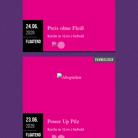
24.06.
Preis ohne Fleiß
2026
Kirche in 1Live | Siebold
floatend
evangelisch
23.06.
Power Up Pilz
2026
Kirche in 1Live | Siebold
floatend