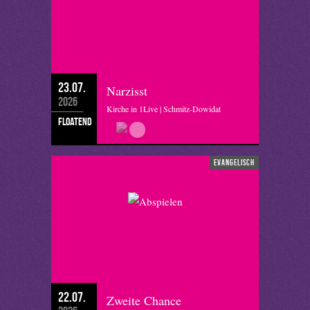
23.07.
Narzisst
2026
Kirche in 1Live | Schmitz-Dowidat
floatend
evangelisch
22.07.
Zweite Chance