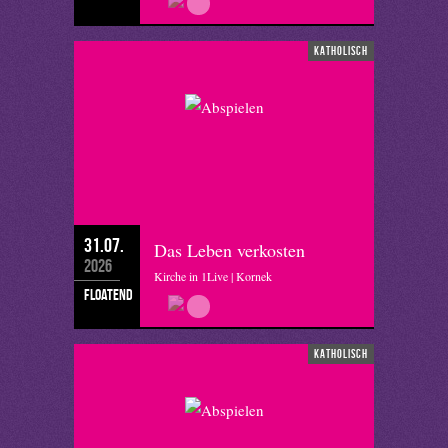
katholisch
31.07.
Das Leben verkosten
2026
Kirche in 1Live | Kornek
floatend
katholisch