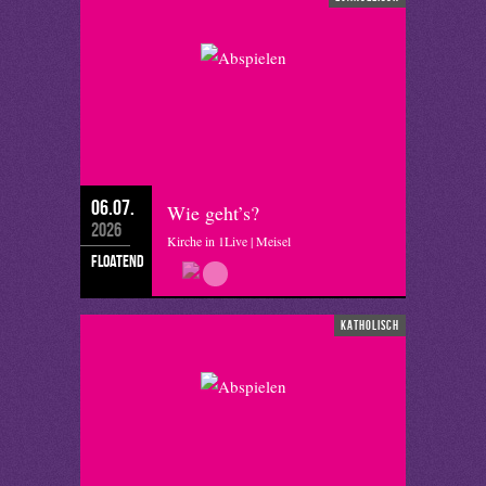
06.07.
Wie geht’s?
2026
Kirche in 1Live | Meisel
floatend
katholisch