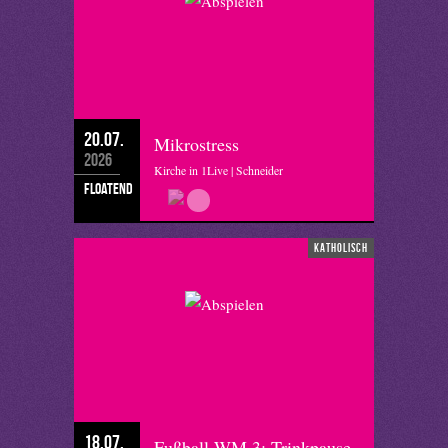
20.07.
Mikrostress
2026
Kirche in 1Live | Schneider
floatend
katholisch
18.07.
Fußball-WM 3; Trinkpause