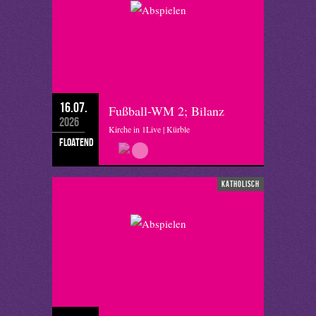
16.07.
Fußball-WM 2; Bilanz
2026
Kirche in 1Live | Kürble
floatend
katholisch