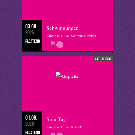
03.08.
Schwingungen
2026
Kirche in 1Live | Schmitz-Dowidat
floatend
katholisch
01.08.
Sinn-Tag
2026
Kirche in 1Live | Kornek
floatend