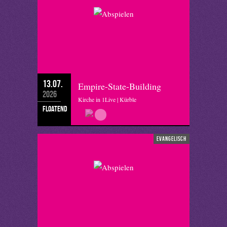
13.07.
Empire-State-Building
2026
Kirche in 1Live | Kürble
floatend
evangelisch