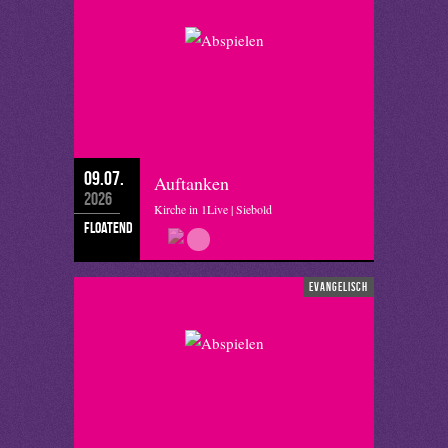
09.07.
Auftanken
2026
Kirche in 1Live | Siebold
floatend
evangelisch