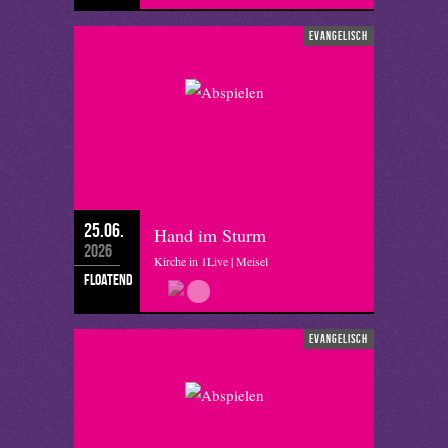
evangelisch
25.06.
Hand im Sturm
2026
Kirche in 1Live | Meisel
floatend
evangelisch