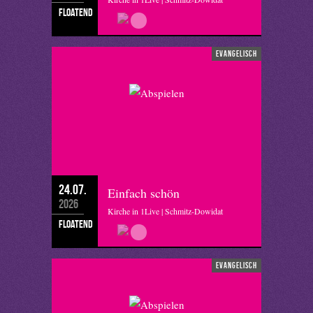
floatend
evangelisch
24.07.
Einfach schön
2026
Kirche in 1Live | Schmitz-Dowidat
floatend
evangelisch