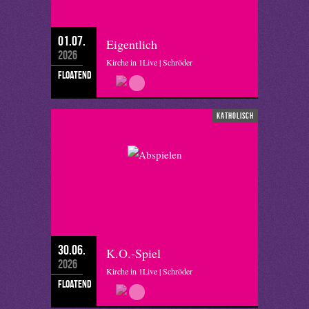
01.07.
Eigentlich
2026
Kirche in 1Live | Schröder
floatend
katholisch
30.06.
K.O.-Spiel
2026
Kirche in 1Live | Schröder
floatend