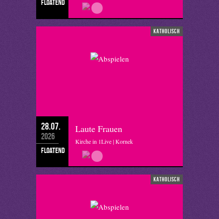
floatend
katholisch
28.07.
Laute Frauen
2026
Kirche in 1Live | Kornek
floatend
katholisch