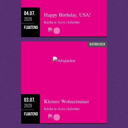
04.07.
Happy Birthday, USA!
2026
Kirche in 1Live | Schröder
floatend
katholisch
03.07.
Kleines Wohnzimmer
2026
Kirche in 1Live | Schröder
floatend