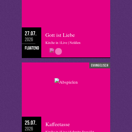
27.07.
Gott ist Liebe
2026
Kirche in 1Live | Nelißen
floatend
evangelisch
25.07.
Kaffeetasse
2026
Kirche in 1Live | Schmitz-Dowidat