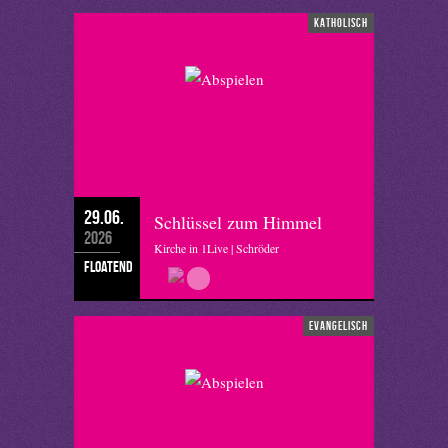
katholisch
29.06.
Schlüssel zum Himmel
2026
Kirche in 1Live | Schröder
floatend
evangelisch