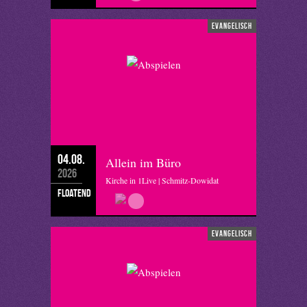
evangelisch
04.08.
Allein im Büro
2026
Kirche in 1Live | Schmitz-Dowidat
floatend
evangelisch