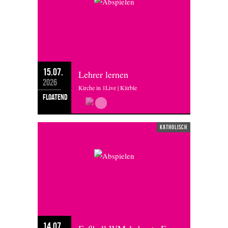
15.07.
Lehrer lernen
2026
Kirche in 1Live | Kürble
floatend
katholisch
14.07.