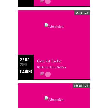
katholisch
27.07.
Gott ist Liebe
2026
Kirche in 1Live | Nelißen
floatend
evangelisch