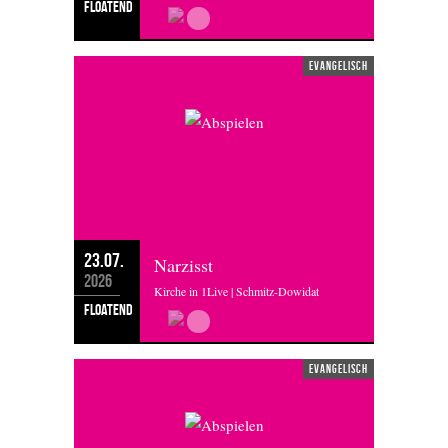
floatend
evangelisch
23.07.
Narzisst
2026
Kirche in 1Live | Schmitz-Dowidat
floatend
evangelisch