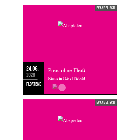
evangelisch
24.06.
Preis ohne Fleiß
2026
Kirche in 1Live | Siebold
floatend
evangelisch