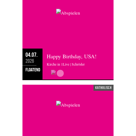
04.07.
Happy Birthday, USA!
2026
Kirche in 1Live | Schröder
floatend
katholisch