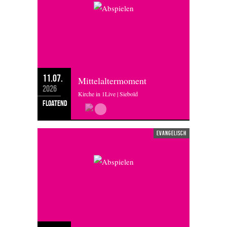
11.07.
Mittelaltermoment
2026
Kirche in 1Live | Siebold
floatend
evangelisch