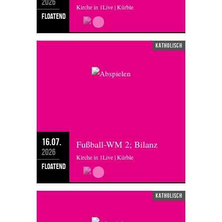
2026
Kirche in 1Live | Kürble
floatend
katholisch
16.07.
Fußball-WM 2; Bilanz
2026
Kirche in 1Live | Kürble
floatend
katholisch