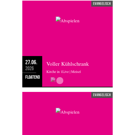
evangelisch
27.06.
Voller Kühlschrank
2026
Kirche in 1Live | Meisel
floatend
evangelisch