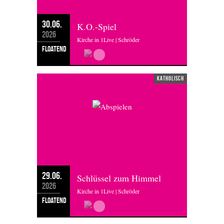
30.06.
K.O.-Spiel
2026
Kirche in 1Live | Schröder
floatend
katholisch
29.06.
Schlüssel zum Himmel
2026
Kirche in 1Live | Schröder
floatend