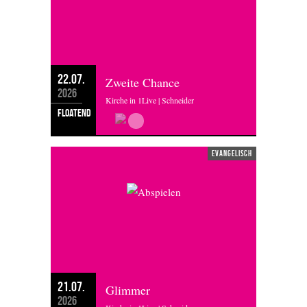
22.07.
Zweite Chance
2026
Kirche in 1Live | Schneider
floatend
evangelisch
21.07.
Glimmer
2026