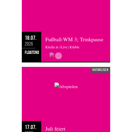
18.07.
Fußball-WM 3; Trinkpause
2026
Kirche in 1Live | Kürble
floatend
katholisch
17.07.
Juli feiert