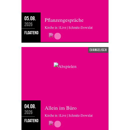
05.08.
Pflanzengespräche
2026
Kirche in 1Live | Schmitz-Dowidat
floatend
evangelisch
04.08.
Allein im Büro
2026
Kirche in 1Live | Schmitz-Dowidat
floatend