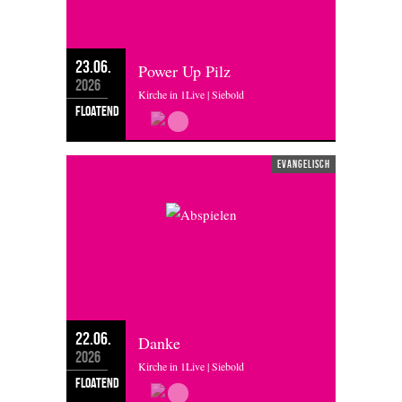
23.06.
Power Up Pilz
2026
Kirche in 1Live | Siebold
floatend
evangelisch
22.06.
Danke
2026
Kirche in 1Live | Siebold
floatend