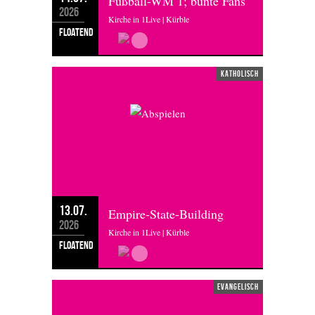
Fußball-WM 1; bunte Fans
2026
Kirche in 1Live | Kürble
floatend
katholisch
13.07.
Empire-State-Building
2026
Kirche in 1Live | Kürble
floatend
evangelisch