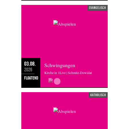
evangelisch
03.08.
Schwingungen
2026
Kirche in 1Live | Schmitz-Dowidat
floatend
katholisch