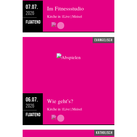
07.07.
Im Fitnessstudio
2026
Kirche in 1Live | Meisel
floatend
evangelisch
06.07.
Wie geht’s?
2026
Kirche in 1Live | Meisel
floatend
katholisch