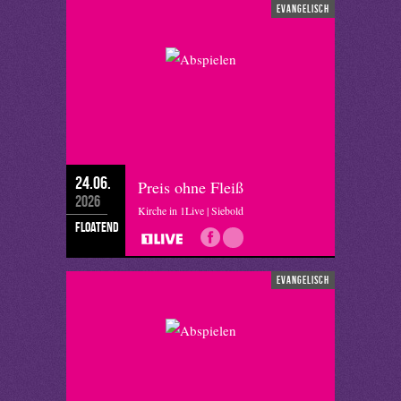
evangelisch
24.06.
Preis ohne Fleiß
2026
Kirche in 1Live | Siebold
floatend
evangelisch