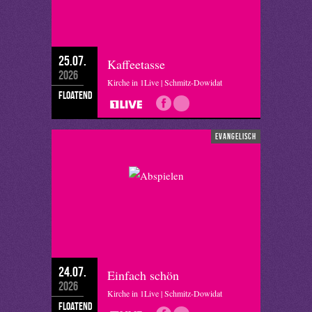
25.07.
Kaffeetasse
2026
Kirche in 1Live | Schmitz-Dowidat
floatend
evangelisch
24.07.
Einfach schön
2026
Kirche in 1Live | Schmitz-Dowidat
floatend