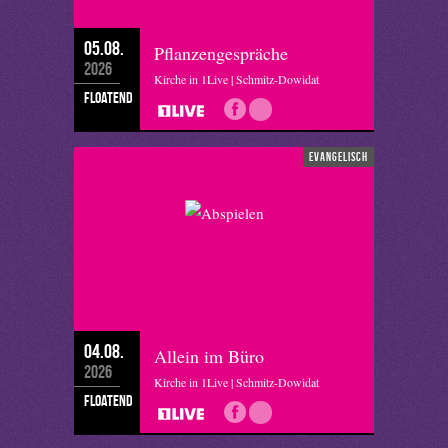
05.08.
Pflanzengespräche
2026
Kirche in 1Live | Schmitz-Dowidat
floatend
evangelisch
04.08.
Allein im Büro
2026
Kirche in 1Live | Schmitz-Dowidat
floatend