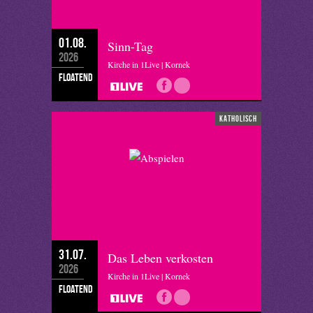
01.08.
Sinn-Tag
2026
Kirche in 1Live | Kornek
floatend
katholisch
31.07.
Das Leben verkosten
2026
Kirche in 1Live | Kornek
floatend