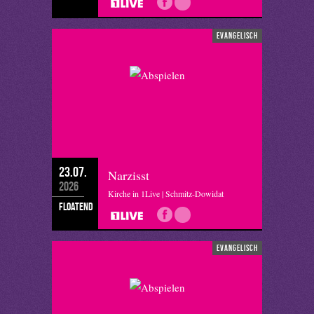
evangelisch
23.07.
Narzisst
2026
Kirche in 1Live | Schmitz-Dowidat
floatend
evangelisch