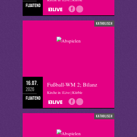
floatend
katholisch
16.07.
Fußball-WM 2; Bilanz
2026
Kirche in 1Live | Kürble
floatend
katholisch