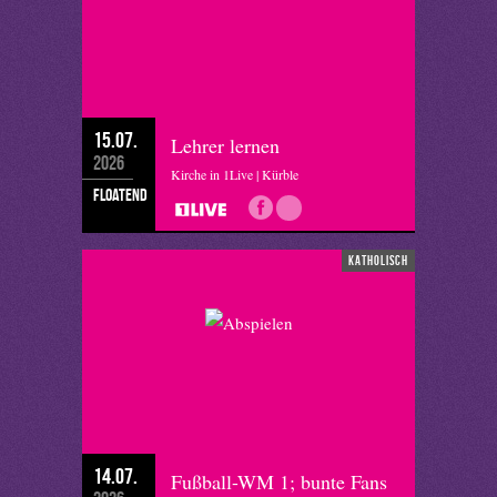
15.07.
Lehrer lernen
2026
Kirche in 1Live | Kürble
floatend
katholisch
14.07.
Fußball-WM 1; bunte Fans