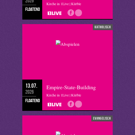
2026
Kirche in 1Live | Kürble
floatend
katholisch
13.07.
Empire-State-Building
2026
Kirche in 1Live | Kürble
floatend
evangelisch