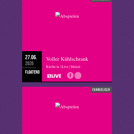
27.06.
Voller Kühlschrank
2026
Kirche in 1Live | Meisel
floatend
evangelisch