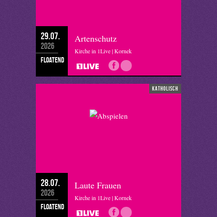
29.07.
Artenschutz
2026
Kirche in 1Live | Kornek
floatend
katholisch
28.07.
Laute Frauen
2026
Kirche in 1Live | Kornek
floatend