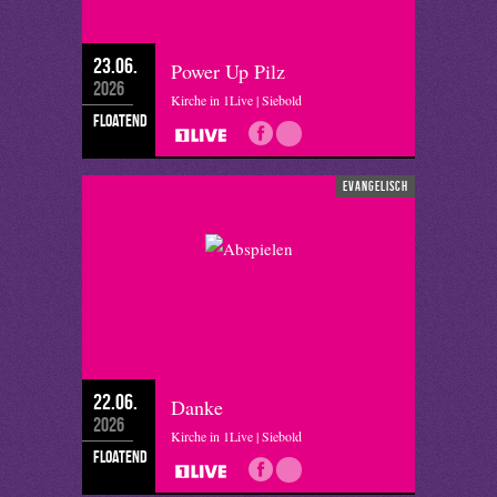
23.06.
Power Up Pilz
2026
Kirche in 1Live | Siebold
floatend
evangelisch
22.06.
Danke
2026
Kirche in 1Live | Siebold
floatend