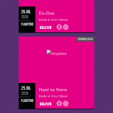
26.06.
Eis-Date
2026
Kirche in 1Live | Meisel
floatend
evangelisch
25.06.
Hand im Sturm
2026
Kirche in 1Live | Meisel
floatend