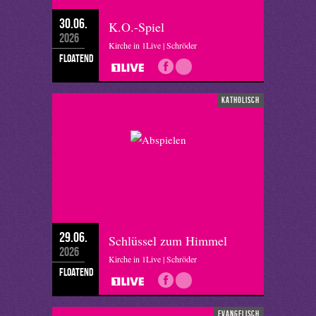
30.06.
K.O.-Spiel
2026
Kirche in 1Live | Schröder
floatend
katholisch
29.06.
Schlüssel zum Himmel
2026
Kirche in 1Live | Schröder
floatend
evangelisch