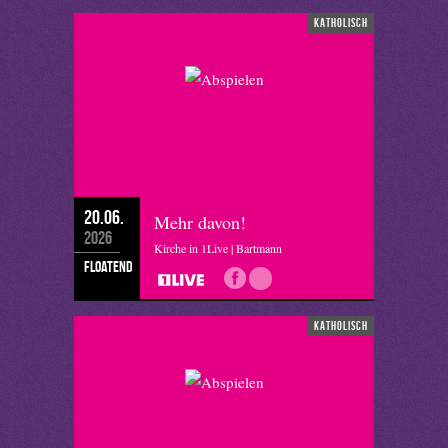
katholisch
20.06.
Mehr davon!
2026
Kirche in 1Live | Bartmann
floatend
katholisch