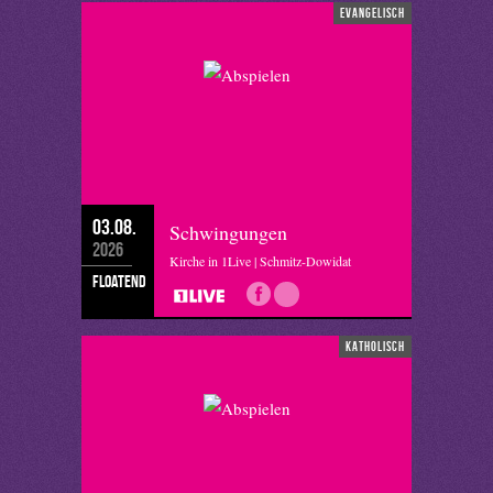
evangelisch
03.08.
Schwingungen
2026
Kirche in 1Live | Schmitz-Dowidat
floatend
katholisch