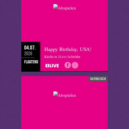
04.07.
Happy Birthday, USA!
2026
Kirche in 1Live | Schröder
floatend
katholisch