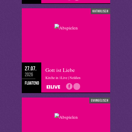
katholisch
27.07.
Gott ist Liebe
2026
Kirche in 1Live | Nelißen
floatend
evangelisch