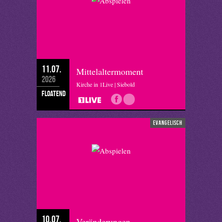
11.07.
Mittelaltermoment
2026
Kirche in 1Live | Siebold
floatend
evangelisch
10.07.
Veränderungen