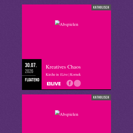
katholisch
30.07.
Kreatives Chaos
2026
Kirche in 1Live | Kornek
floatend
katholisch