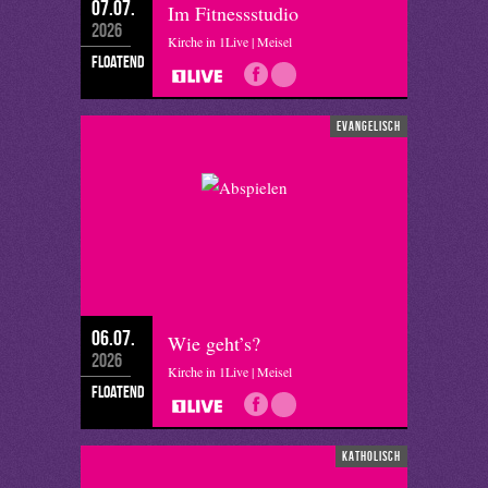
07.07.
Im Fitnessstudio
2026
Kirche in 1Live | Meisel
floatend
evangelisch
06.07.
Wie geht’s?
2026
Kirche in 1Live | Meisel
floatend
katholisch