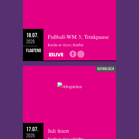
18.07.
Fußball-WM 3; Trinkpause
2026
Kirche in 1Live | Kürble
floatend
katholisch
17.07.
Juli feiert
2026
Kirche in 1Live | Kürble