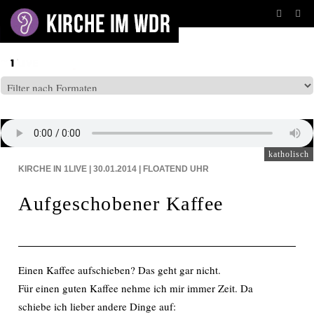
BEITRÄGE AUF: EINSLIVE
katholisch
KIRCHE IN 1LIVE | 30.01.2014 | FLOATEND
UHR
Aufgeschobener Kaffee
Einen Kaffee aufschieben? Das geht gar nicht.
Für einen guten Kaffee nehme ich mir immer Zeit. Da
schiebe ich lieber andere Dinge auf: