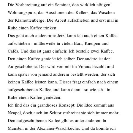
Die Vorbereitung auf ein Seminar, den wirklich nötigen
Wohnungsputz, das Ausräumen des Kellers, das Waschen
der Klamottenberge. Die Arbeit aufschieben und erst mal in
Ruhe einen Kaffee trinken.
Das geht auch andersrum: Jetzt kann ich auch einen Kaffee
aufschieben - mittlerweile in vielen Bars, Kneipen und
Cafés. Und das ist ganz einfach: Ich bestelle zwei Kaffee.
Den einen Kaffee genieße ich selber. Der andere ist der
Aufgeschobene. Der wird von mir im Voraus bezahlt und
kann später von jemand anderem bestellt werden, der sich
keinen Kaffee leisten kann. Dieser fragt einfach nach einem
aufgeschobenen Kaffee und kann dann - so wie ich - in
Ruhe einen Kaffee genießen.
Ich find das ein grandioses Konzept: Die Idee kommt aus
Neapel, doch auch im Sektor verbreitet sie sich immer mehr.
Den aufgeschobenen Kaffee gibt es unter anderem in
Münster, in der Alexianer-Waschküche. Und da könnte ich