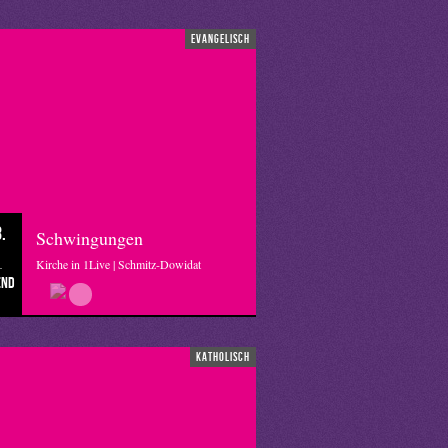
evangelisch
.
Schwingungen
Kirche in 1Live | Schmitz-Dowidat
end
katholisch