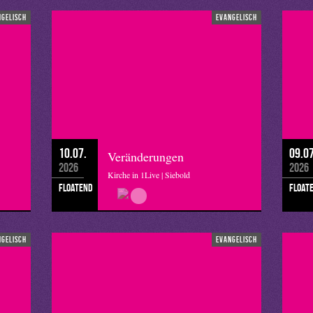
ngelisch
evangelisch
10.07.
09.07
Veränderungen
2026
2026
Kirche in 1Live | Siebold
floatend
float
ngelisch
evangelisch