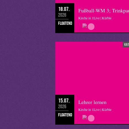
18.07.
Fußball-WM 3; Trinkpa
2026
Kirche in 1Live | Kürble
floatend
ka
15.07.
Lehrer lernen
2026
Kirche in 1Live | Kürble
floatend