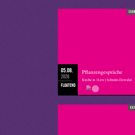
eva
05.08.
Pflanzengespräche
2026
Kirche in 1Live | Schmitz-Dowidat
floatend
ka