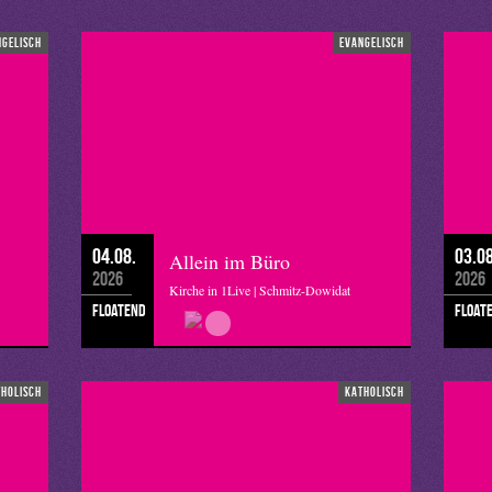
ngelisch
evangelisch
04.08.
03.08
Allein im Büro
2026
2026
Kirche in 1Live | Schmitz-Dowidat
floatend
float
tholisch
katholisch