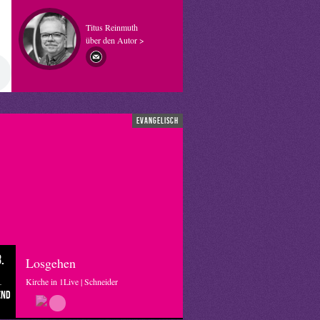
Titus Reinmuth
über den Autor >
evangelisch
.
Losgehen
Kirche in 1Live | Schneider
end