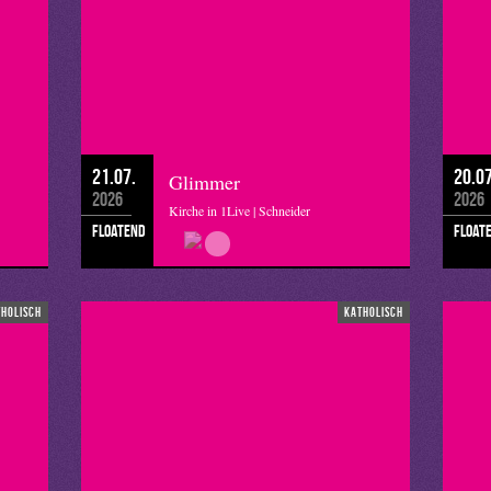
21.07.
20.07
Glimmer
2026
2026
Kirche in 1Live | Schneider
floatend
float
tholisch
katholisch