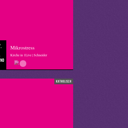
.
Mikrostress
Kirche in 1Live | Schneider
end
katholisch