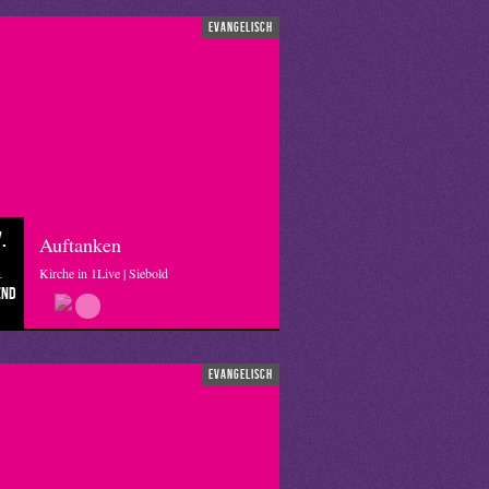
evangelisch
.
Auftanken
Kirche in 1Live | Siebold
end
evangelisch