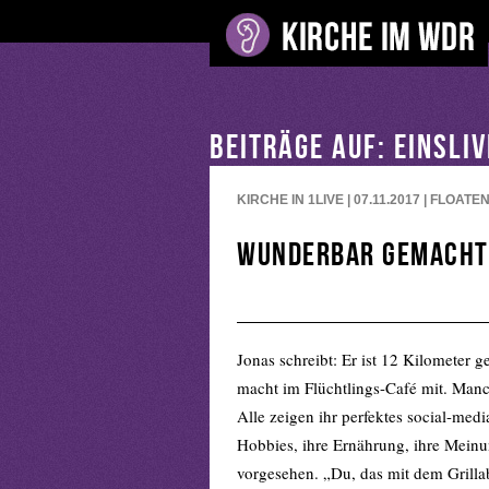
BEITRÄGE AUF: EINSLI
KIRCHE IN 1LIVE | 07.11.2017 | FLOATE
Wunderbar gemacht
Jonas schreibt: Er ist 12 Kilometer 
macht im Flüchtlings-Café mit. Manc
Alle zeigen ihr perfektes social-med
Hobbies, ihre Ernährung, ihre Meinun
vorgesehen. „Du, das mit dem Grilla