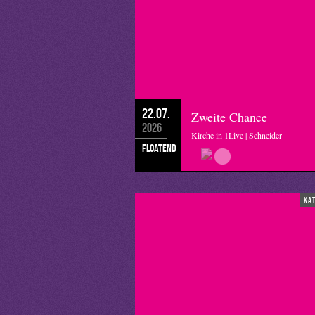
22.07.
Zweite Chance
2026
Kirche in 1Live | Schneider
floatend
ka