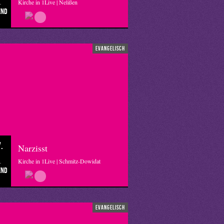
Kirche in 1Live | Nelißen
end
evangelisch
.
Narzisst
Kirche in 1Live | Schmitz-Dowidat
end
evangelisch