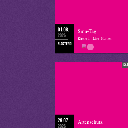
01.08.
Sinn-Tag
2026
Kirche in 1Live | Kornek
floatend
ka
29.07.
Artenschutz
2026