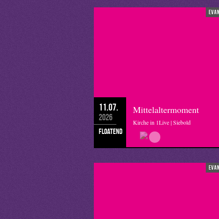
eva
11.07.
Mittelaltermoment
2026
Kirche in 1Live | Siebold
floatend
eva