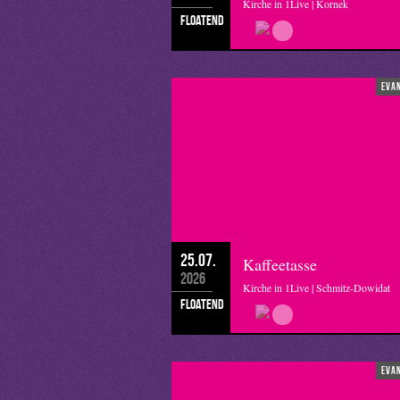
Kirche in 1Live | Kornek
floatend
eva
25.07.
Kaffeetasse
2026
Kirche in 1Live | Schmitz-Dowidat
floatend
eva