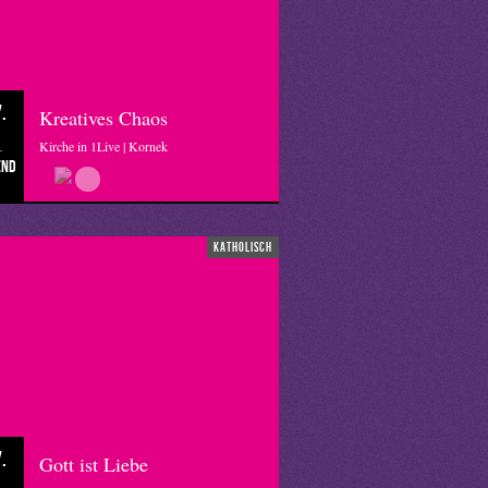
.
Kreatives Chaos
Kirche in 1Live | Kornek
end
katholisch
.
Gott ist Liebe