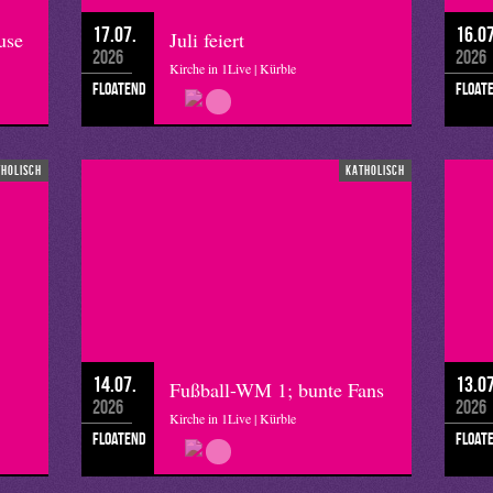
17.07.
16.07
use
Juli feiert
2026
2026
Kirche in 1Live | Kürble
floatend
float
tholisch
katholisch
14.07.
13.07
Fußball-WM 1; bunte Fans
2026
2026
Kirche in 1Live | Kürble
floatend
float