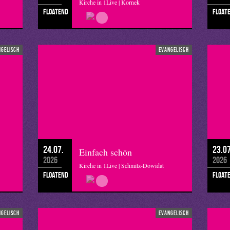
Kirche in 1Live | Kornek
floatend
float
ngelisch
evangelisch
24.07.
23.07
Einfach schön
2026
2026
Kirche in 1Live | Schmitz-Dowidat
floatend
float
ngelisch
evangelisch