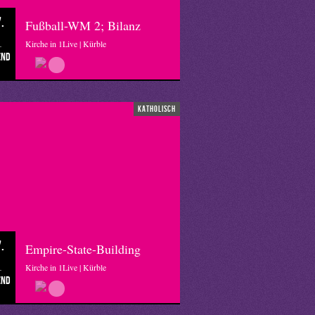
.
Fußball-WM 2; Bilanz
Kirche in 1Live | Kürble
end
katholisch
.
Empire-State-Building
Kirche in 1Live | Kürble
end