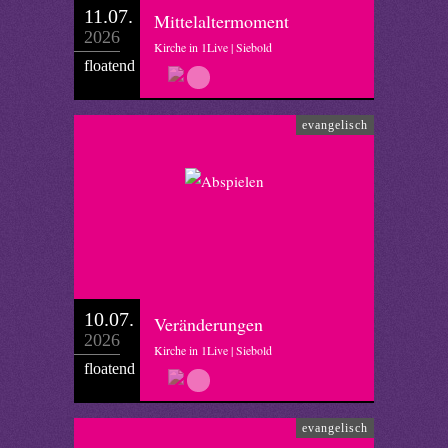
11.07.
Mittelaltermoment
2026
Kirche in 1Live | Siebold
floatend
evangelisch
10.07.
Veränderungen
2026
Kirche in 1Live | Siebold
floatend
evangelisch