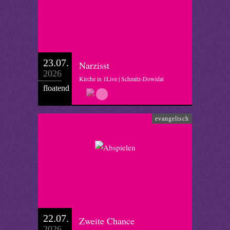
23.07.
Narzisst
2026
Kirche in 1Live | Schmitz-Dowidat
floatend
evangelisch
22.07.
Zweite Chance
2026