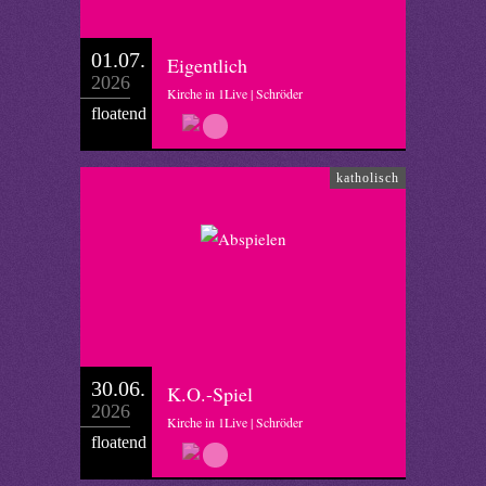
01.07.
Eigentlich
2026
Kirche in 1Live | Schröder
floatend
katholisch
30.06.
K.O.-Spiel
2026
Kirche in 1Live | Schröder
floatend