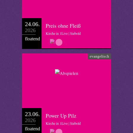
24.06.
Preis ohne Fleiß
2026
Kirche in 1Live | Siebold
floatend
evangelisch
23.06.
Power Up Pilz
2026
Kirche in 1Live | Siebold
floatend