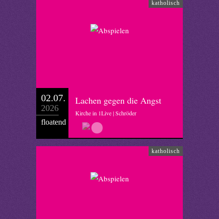
katholisch
02.07.
Lachen gegen die Angst
2026
Kirche in 1Live | Schröder
floatend
katholisch