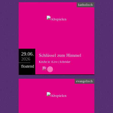
katholisch
29.06.
Schlüssel zum Himmel
2026
Kirche in 1Live | Schröder
floatend
evangelisch