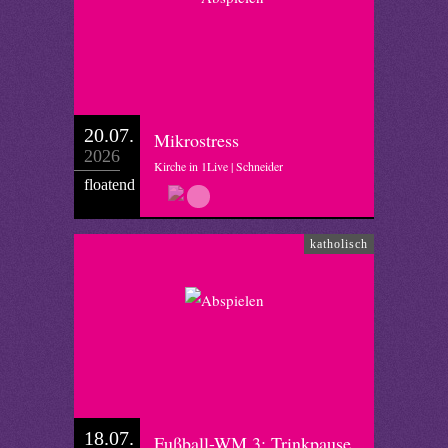
20.07.
Mikrostress
2026
Kirche in 1Live | Schneider
floatend
katholisch
18.07.
Fußball-WM 3; Trinkpause