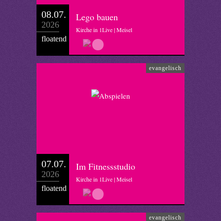
08.07.
Lego bauen
2026
Kirche in 1Live | Meisel
floatend
evangelisch
07.07.
Im Fitnessstudio
2026
Kirche in 1Live | Meisel
floatend
evangelisch