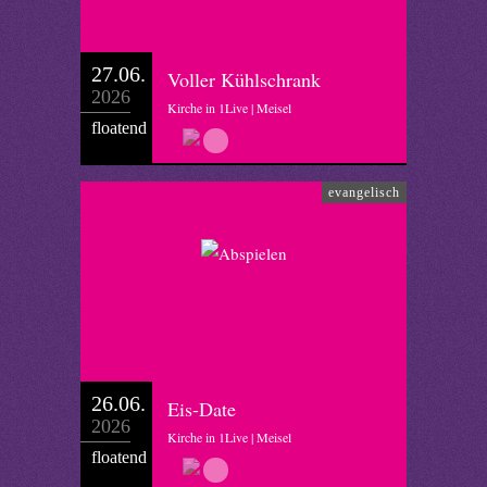
27.06.
Voller Kühlschrank
2026
Kirche in 1Live | Meisel
floatend
evangelisch
26.06.
Eis-Date
2026
Kirche in 1Live | Meisel
floatend