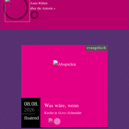
Anne Rütten
über die Autorin >
evangelisch
08.08.
Was wäre, wenn
2026
Kirche in 1Live | Schneider
floatend