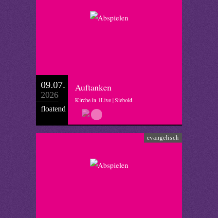
09.07.
Auftanken
2026
Kirche in 1Live | Siebold
floatend
evangelisch