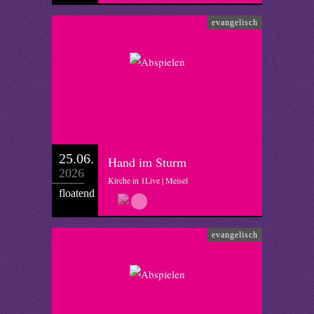
evangelisch
25.06.
Hand im Sturm
2026
Kirche in 1Live | Meisel
floatend
evangelisch