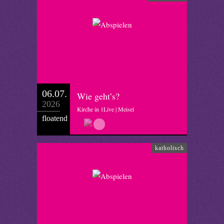
06.07.
Wie geht’s?
2026
Kirche in 1Live | Meisel
floatend
katholisch