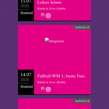
15.07.
Lehrer lernen
2026
Kirche in 1Live | Kürble
floatend
katholisch
14.07.
Fußball-WM 1; bunte Fans
2026
Kirche in 1Live | Kürble
floatend
katholisch