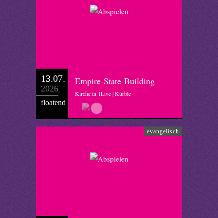
13.07.
Empire-State-Building
2026
Kirche in 1Live | Kürble
floatend
evangelisch