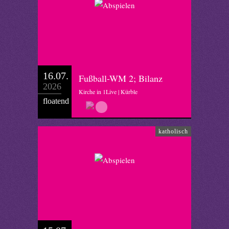
16.07.
Fußball-WM 2; Bilanz
2026
Kirche in 1Live | Kürble
floatend
katholisch