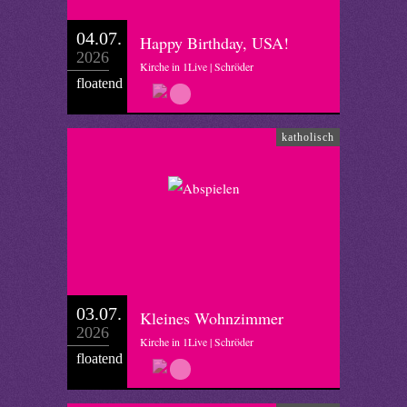
04.07.
Happy Birthday, USA!
2026
Kirche in 1Live | Schröder
floatend
katholisch
03.07.
Kleines Wohnzimmer
2026
Kirche in 1Live | Schröder
floatend