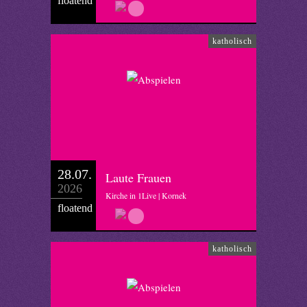
floatend
katholisch
28.07.
Laute Frauen
2026
Kirche in 1Live | Kornek
floatend
katholisch