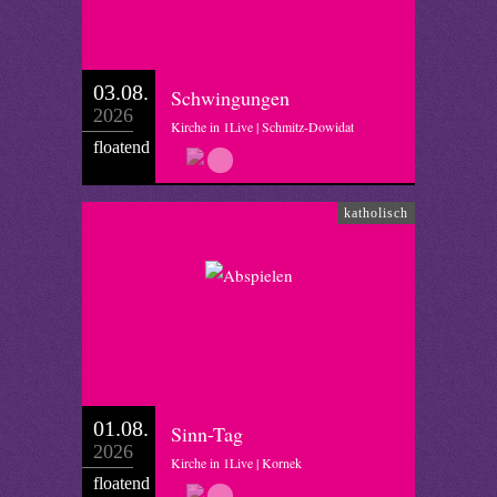
03.08.
Schwingungen
2026
Kirche in 1Live | Schmitz-Dowidat
floatend
katholisch
01.08.
Sinn-Tag
2026
Kirche in 1Live | Kornek
floatend