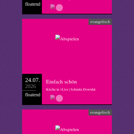
floatend
evangelisch
24.07.
Einfach schön
2026
Kirche in 1Live | Schmitz-Dowidat
floatend
evangelisch