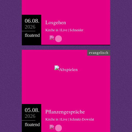
06.08.
Losgehen
2026
Kirche in 1Live | Schneider
floatend
evangelisch
05.08.
Pflanzengespräche
2026
Kirche in 1Live | Schmitz-Dowidat
floatend