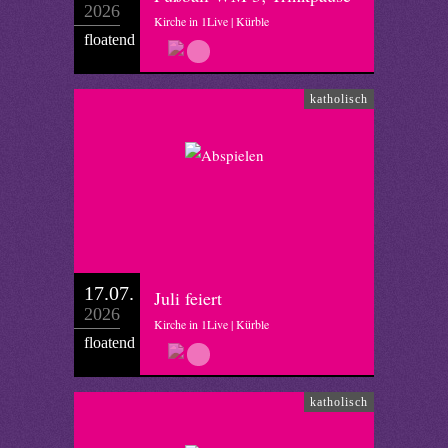
2026
Kirche in 1Live | Kürble
floatend
katholisch
17.07.
Juli feiert
2026
Kirche in 1Live | Kürble
floatend
katholisch