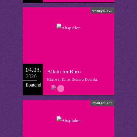
evangelisch
04.08.
Allein im Büro
2026
Kirche in 1Live | Schmitz-Dowidat
floatend
evangelisch