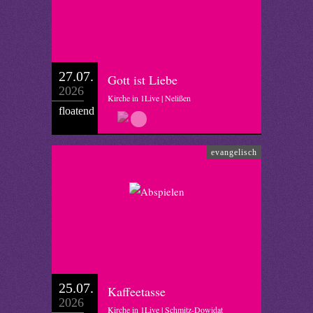
27.07.
Gott ist Liebe
2026
Kirche in 1Live | Nelißen
floatend
evangelisch
25.07.
Kaffeetasse
2026
Kirche in 1Live | Schmitz-Dowidat