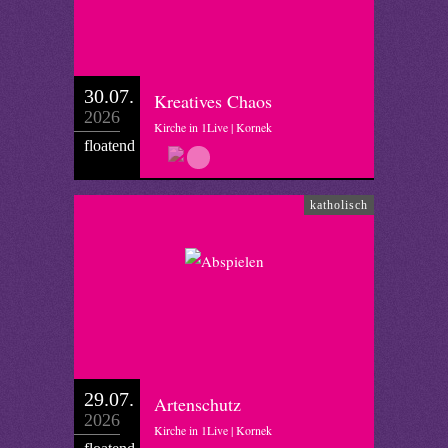
30.07.
Kreatives Chaos
2026
Kirche in 1Live | Kornek
floatend
katholisch
29.07.
Artenschutz
2026
Kirche in 1Live | Kornek