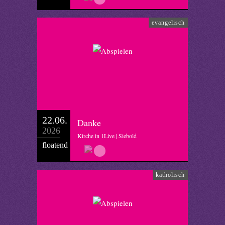
evangelisch
22.06.
Danke
2026
Kirche in 1Live | Siebold
floatend
katholisch