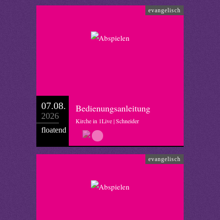
evangelisch
07.08.
Bedienungsanleitung
2026
Kirche in 1Live | Schneider
floatend
evangelisch