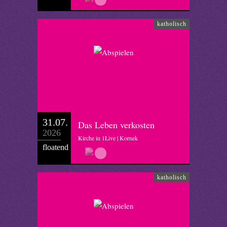
katholisch
31.07.
Das Leben verkosten
2026
Kirche in 1Live | Kornek
floatend
katholisch