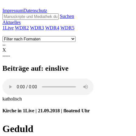
Impressum
Datenschutz
Suchen
Aktuelles
1Live
WDR2
WDR3
WDR4
WDR5
--
X
-----
Beiträge auf: einslive
katholisch
Kirche in 1Live | 21.09.2018 | floatend
Uhr
Geduld