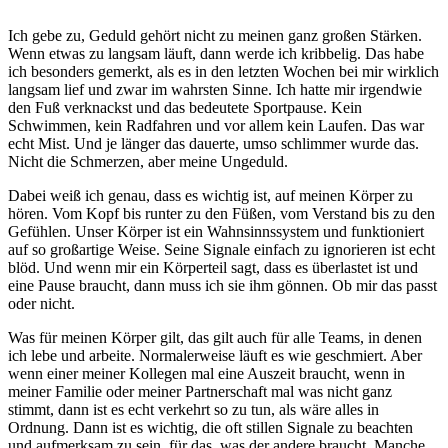
Ich gebe zu, Geduld gehört nicht zu meinen ganz großen Stärken.
Wenn etwas zu langsam läuft, dann werde ich kribbelig. Das habe
ich besonders gemerkt, als es in den letzten Wochen bei mir wirklich
langsam lief und zwar im wahrsten Sinne. Ich hatte mir irgendwie
den Fuß verknackst und das bedeutete Sportpause. Kein
Schwimmen, kein Radfahren und vor allem kein Laufen. Das war
echt Mist. Und je länger das dauerte, umso schlimmer wurde das.
Nicht die Schmerzen, aber meine Ungeduld.
Dabei weiß ich genau, dass es wichtig ist, auf meinen Körper zu
hören. Vom Kopf bis runter zu den Füßen, vom Verstand bis zu den
Gefühlen. Unser Körper ist ein Wahnsinnssystem und funktioniert
auf so großartige Weise. Seine Signale einfach zu ignorieren ist echt
blöd. Und wenn mir ein Körperteil sagt, dass es überlastet ist und
eine Pause braucht, dann muss ich sie ihm gönnen. Ob mir das passt
oder nicht.
Was für meinen Körper gilt, das gilt auch für alle Teams, in denen
ich lebe und arbeite. Normalerweise läuft es wie geschmiert. Aber
wenn einer meiner Kollegen mal eine Auszeit braucht, wenn in
meiner Familie oder meiner Partnerschaft mal was nicht ganz
stimmt, dann ist es echt verkehrt so zu tun, als wäre alles in
Ordnung. Dann ist es wichtig, die oft stillen Signale zu beachten
und aufmerksam zu sein, für das, was der andere braucht. Manche