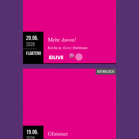
20.06.
Mehr davon!
2026
Kirche in 1Live | Bartmann
floatend
katholisch
19.06.
Glimmer
2026