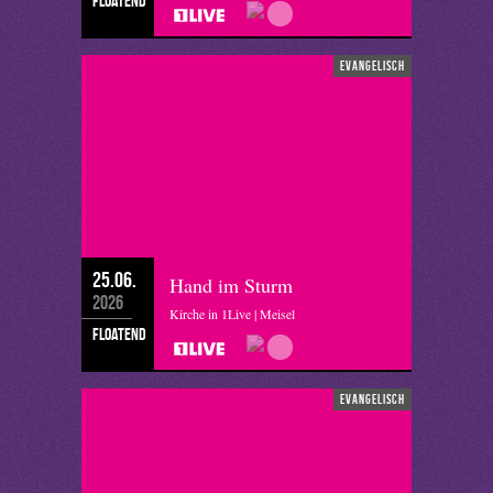
floatend
evangelisch
25.06.
Hand im Sturm
2026
Kirche in 1Live | Meisel
floatend
evangelisch