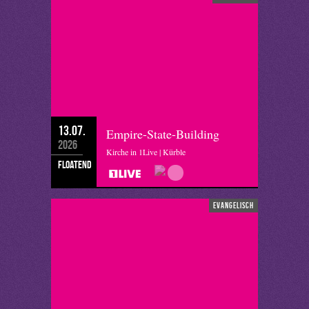
13.07.
Empire-State-Building
2026
Kirche in 1Live | Kürble
floatend
evangelisch