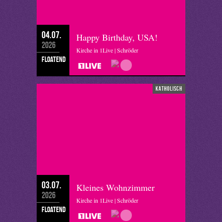
04.07.
Happy Birthday, USA!
2026
Kirche in 1Live | Schröder
floatend
katholisch
03.07.
Kleines Wohnzimmer
2026
Kirche in 1Live | Schröder
floatend