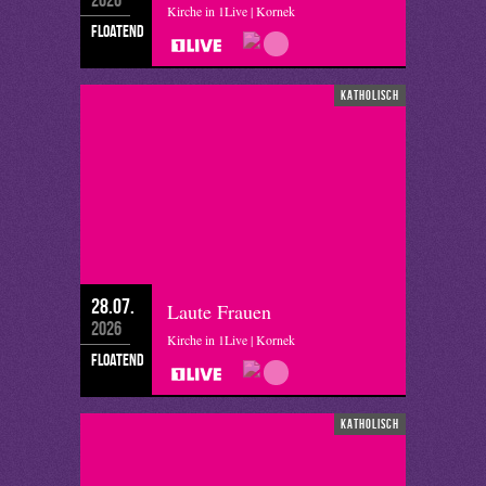
Kirche in 1Live | Kornek
floatend
katholisch
28.07.
Laute Frauen
2026
Kirche in 1Live | Kornek
floatend
katholisch