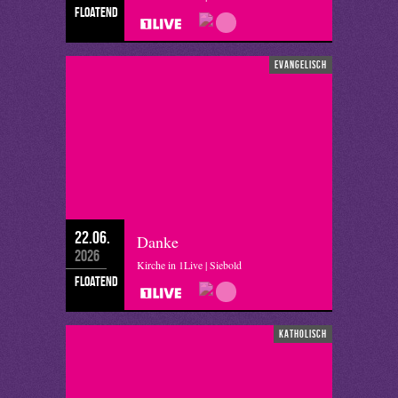
floatend
evangelisch
22.06.
Danke
2026
Kirche in 1Live | Siebold
floatend
katholisch