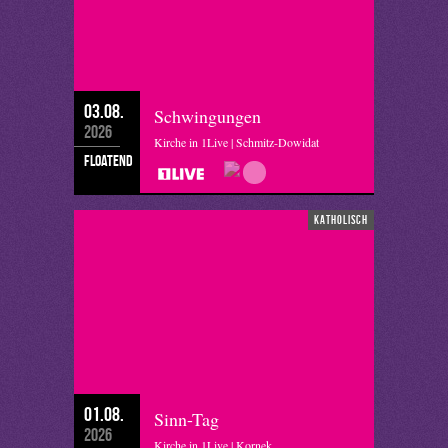
03.08.
Schwingungen
2026
Kirche in 1Live | Schmitz-Dowidat
floatend
katholisch
01.08.
Sinn-Tag
2026
Kirche in 1Live | Kornek