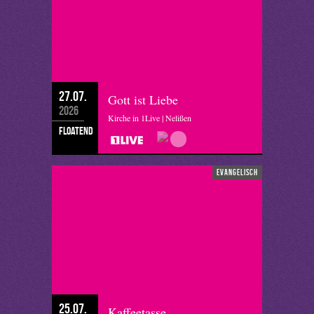
27.07.
Gott ist Liebe
2026
Kirche in 1Live | Nelißen
floatend
evangelisch
25.07.
Kaffeetasse