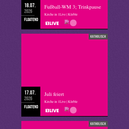
18.07.
Fußball-WM 3; Trinkpause
2026
Kirche in 1Live | Kürble
floatend
katholisch
17.07.
Juli feiert
2026
Kirche in 1Live | Kürble
floatend
katholisch