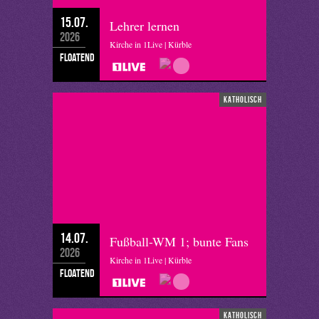
15.07.
Lehrer lernen
2026
Kirche in 1Live | Kürble
floatend
katholisch
14.07.
Fußball-WM 1; bunte Fans
2026
Kirche in 1Live | Kürble
floatend
katholisch