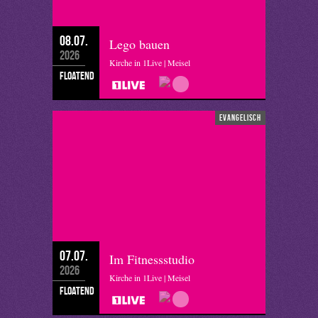
08.07.
Lego bauen
2026
Kirche in 1Live | Meisel
floatend
evangelisch
07.07.
Im Fitnessstudio
2026
Kirche in 1Live | Meisel
floatend