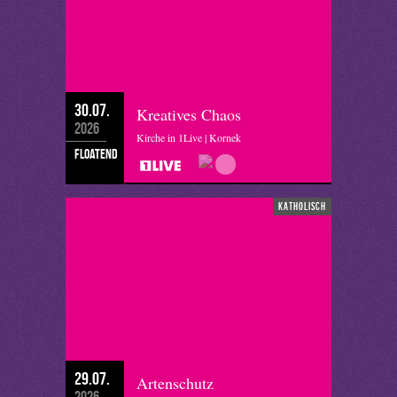
30.07.
Kreatives Chaos
2026
Kirche in 1Live | Kornek
floatend
katholisch
29.07.
Artenschutz
2026