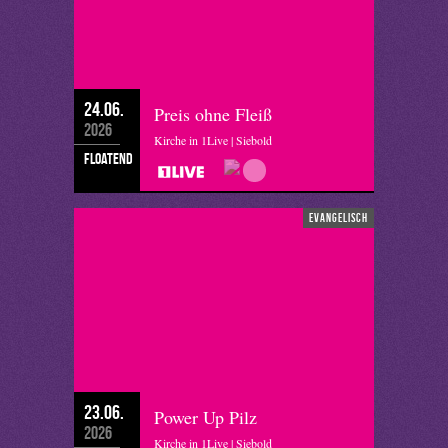
24.06.
Preis ohne Fleiß
2026
Kirche in 1Live | Siebold
floatend
evangelisch
23.06.
Power Up Pilz
2026
Kirche in 1Live | Siebold