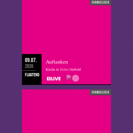
evangelisch
09.07.
Auftanken
2026
Kirche in 1Live | Siebold
floatend
evangelisch