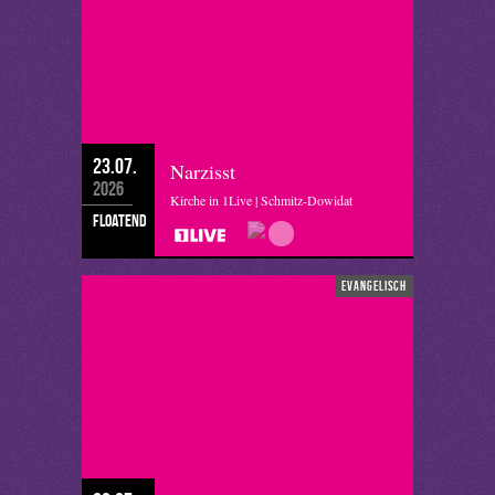
23.07.
Narzisst
2026
Kirche in 1Live | Schmitz-Dowidat
floatend
evangelisch