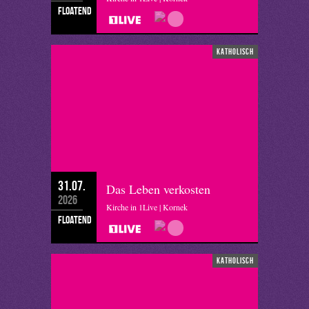
floatend
katholisch
31.07.
Das Leben verkosten
2026
Kirche in 1Live | Kornek
floatend
katholisch