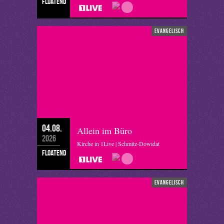
floatend
evangelisch
04.08.
Allein im Büro
2026
Kirche in 1Live | Schmitz-Dowidat
floatend
evangelisch