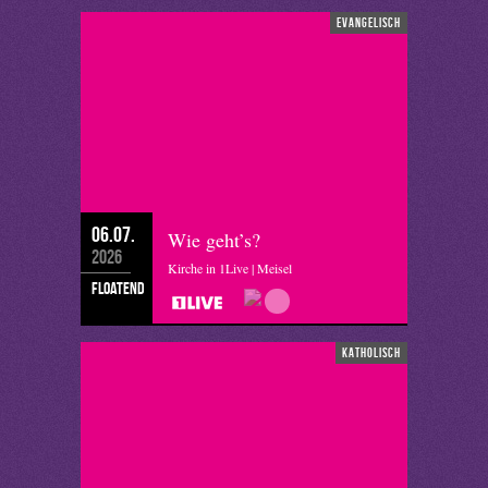
evangelisch
06.07.
Wie geht’s?
2026
Kirche in 1Live | Meisel
floatend
katholisch