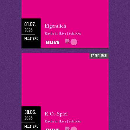
01.07.
Eigentlich
2026
Kirche in 1Live | Schröder
floatend
katholisch
30.06.
K.O.-Spiel
2026
Kirche in 1Live | Schröder
floatend