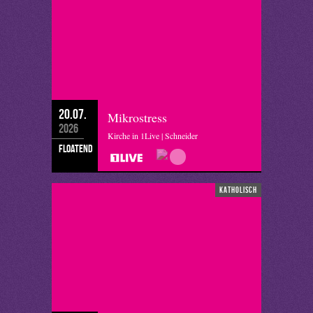
20.07.
Mikrostress
2026
Kirche in 1Live | Schneider
floatend
katholisch