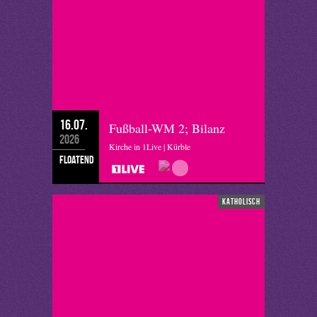
16.07.
Fußball-WM 2; Bilanz
2026
Kirche in 1Live | Kürble
floatend
katholisch