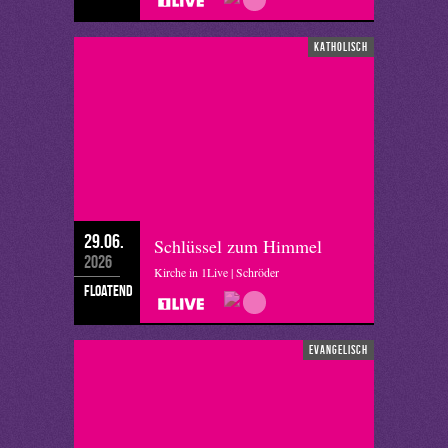
katholisch
29.06.
Schlüssel zum Himmel
2026
Kirche in 1Live | Schröder
floatend
evangelisch