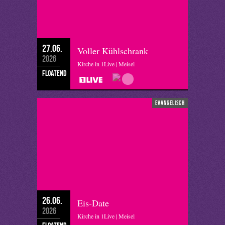
27.06.
Voller Kühlschrank
2026
Kirche in 1Live | Meisel
floatend
evangelisch
26.06.
Eis-Date
2026
Kirche in 1Live | Meisel