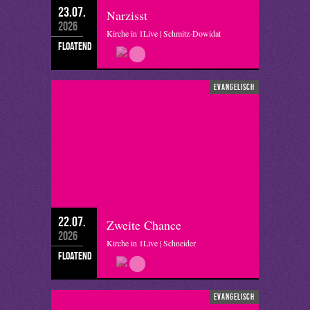
23.07.
Narzisst
2026
Kirche in 1Live | Schmitz-Dowidat
floatend
evangelisch
22.07.
Zweite Chance
2026
Kirche in 1Live | Schneider
floatend
evangelisch