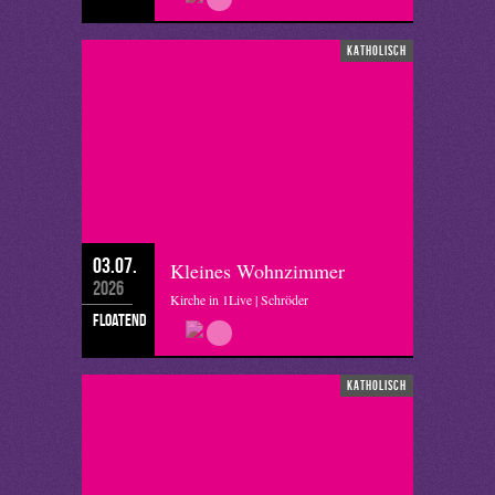
katholisch
03.07.
Kleines Wohnzimmer
2026
Kirche in 1Live | Schröder
floatend
katholisch