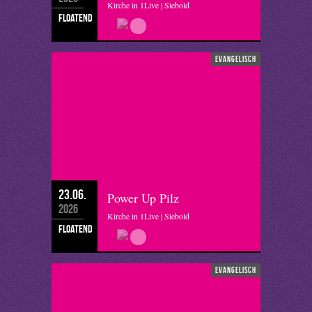
Kirche in 1Live | Siebold
floatend
evangelisch
23.06.
Power Up Pilz
2026
Kirche in 1Live | Siebold
floatend
evangelisch