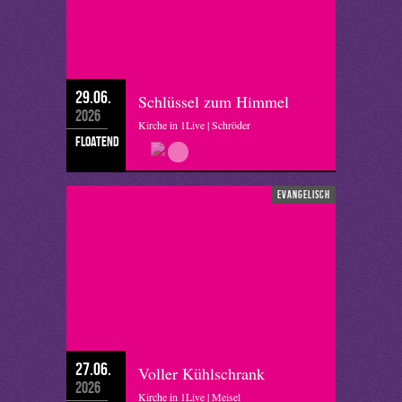
29.06.
Schlüssel zum Himmel
2026
Kirche in 1Live | Schröder
floatend
evangelisch
27.06.
Voller Kühlschrank
2026
Kirche in 1Live | Meisel