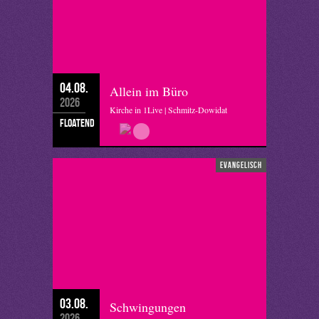
04.08.
Allein im Büro
2026
Kirche in 1Live | Schmitz-Dowidat
floatend
evangelisch
03.08.
Schwingungen
2026