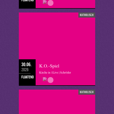
katholisch
30.06.
K.O.-Spiel
2026
Kirche in 1Live | Schröder
floatend
katholisch