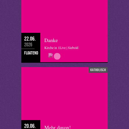
22.06.
Danke
2026
Kirche in 1Live | Siebold
floatend
katholisch
20.06.
Mehr davon!