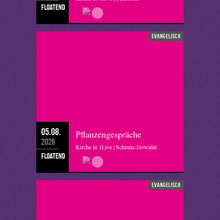
floatend
evangelisch
05.08.
Pflanzengespräche
2026
Kirche in 1Live | Schmitz-Dowidat
floatend
evangelisch