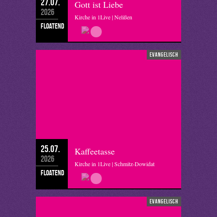
27.07.
Gott ist Liebe
2026
Kirche in 1Live | Nelißen
floatend
evangelisch
25.07.
Kaffeetasse
2026
Kirche in 1Live | Schmitz-Dowidat
floatend
evangelisch