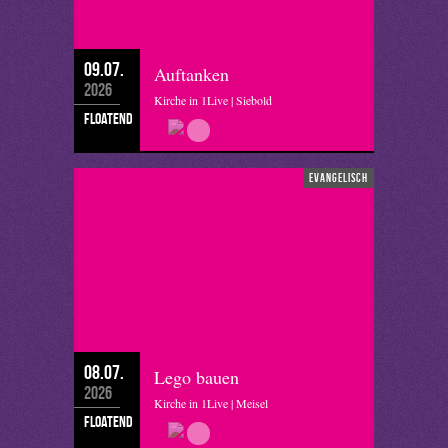
09.07.
Auftanken
2026
Kirche in 1Live | Siebold
floatend
evangelisch
08.07.
Lego bauen
2026
Kirche in 1Live | Meisel
floatend