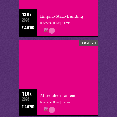
13.07.
Empire-State-Building
2026
Kirche in 1Live | Kürble
floatend
evangelisch
11.07.
Mittelaltermoment
2026
Kirche in 1Live | Siebold
floatend