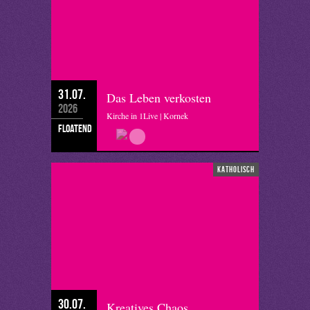
31.07.
Das Leben verkosten
2026
Kirche in 1Live | Kornek
floatend
katholisch
30.07.
Kreatives Chaos