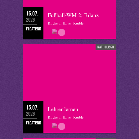
16.07.
Fußball-WM 2; Bilanz
2026
Kirche in 1Live | Kürble
floatend
katholisch
15.07.
Lehrer lernen
2026
Kirche in 1Live | Kürble
floatend