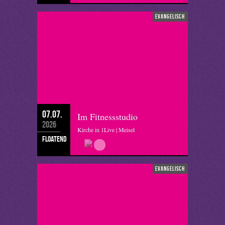
evangelisch
07.07.
Im Fitnessstudio
2026
Kirche in 1Live | Meisel
floatend
evangelisch