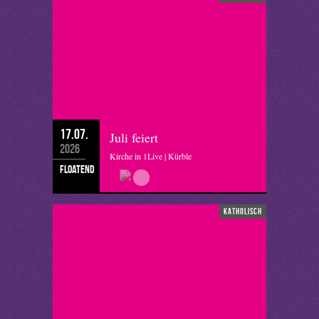
17.07.
Juli feiert
2026
Kirche in 1Live | Kürble
floatend
katholisch