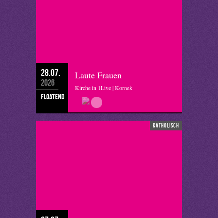
28.07.
Laute Frauen
2026
Kirche in 1Live | Kornek
floatend
katholisch