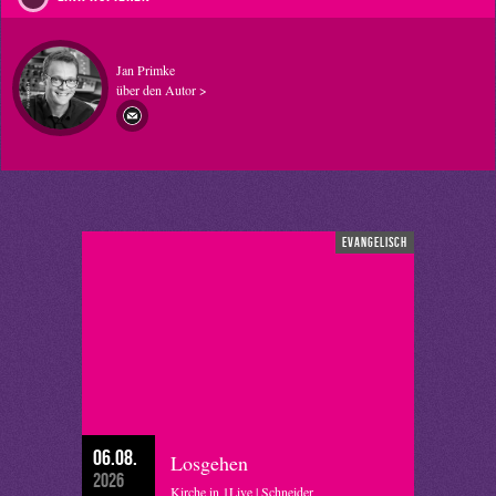
Jan Primke
über den Autor >
evangelisch
06.08.
Losgehen
2026
Kirche in 1Live | Schneider