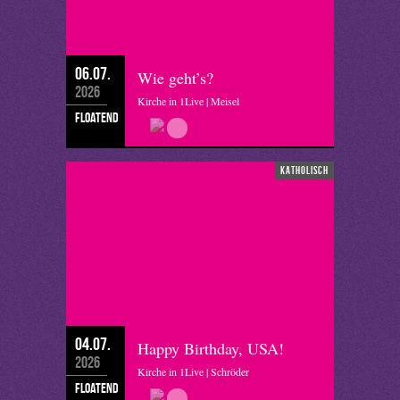
06.07.
Wie geht’s?
2026
Kirche in 1Live | Meisel
floatend
katholisch
04.07.
Happy Birthday, USA!
2026
Kirche in 1Live | Schröder
floatend