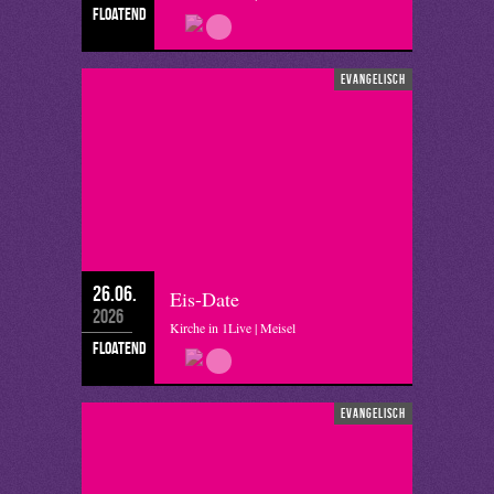
floatend
evangelisch
26.06.
Eis-Date
2026
Kirche in 1Live | Meisel
floatend
evangelisch