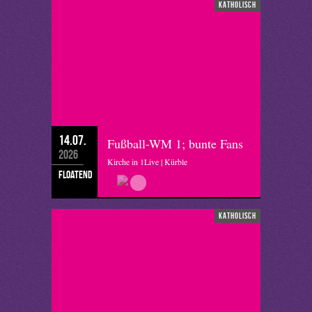
katholisch
14.07.
Fußball-WM 1; bunte Fans
2026
Kirche in 1Live | Kürble
floatend
katholisch