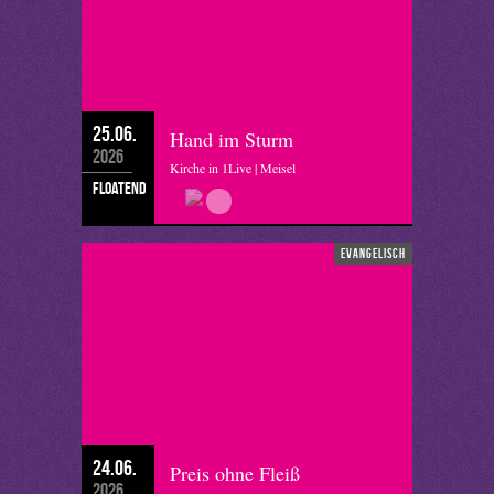
25.06.
Hand im Sturm
2026
Kirche in 1Live | Meisel
floatend
evangelisch
24.06.
Preis ohne Fleiß
2026