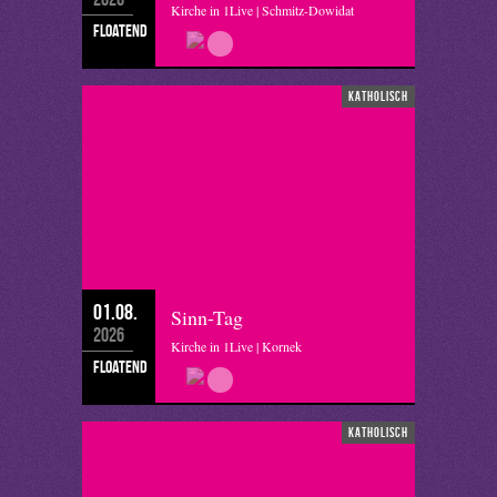
Kirche in 1Live | Schmitz-Dowidat
floatend
katholisch
01.08.
Sinn-Tag
2026
Kirche in 1Live | Kornek
floatend
katholisch