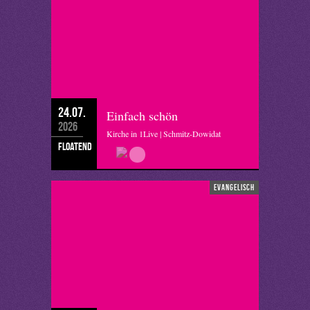
24.07.
Einfach schön
2026
Kirche in 1Live | Schmitz-Dowidat
floatend
evangelisch