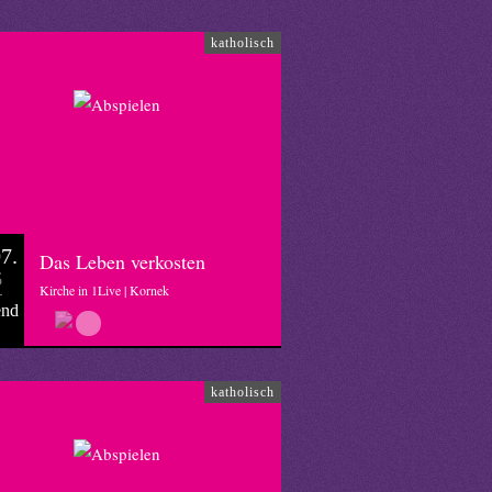
katholisch
7.
Das Leben verkosten
6
Kirche in 1Live | Kornek
end
katholisch