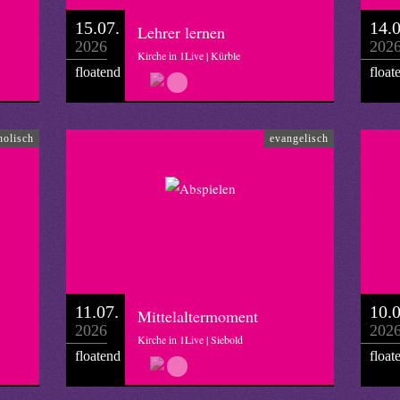
15.07.
14.0
Lehrer lernen
2026
202
Kirche in 1Live | Kürble
floatend
float
holisch
evangelisch
11.07.
10.0
Mittelaltermoment
2026
202
Kirche in 1Live | Siebold
floatend
float