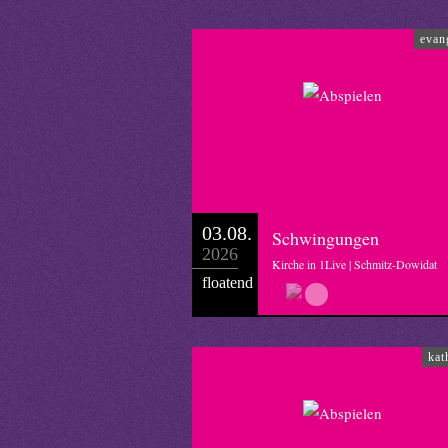
Sprecher: Daniel Schneider
evan
Redaktion: Daniel Schneider
03.08.
Schwingungen
2026
Kirche in 1Live | Schmitz-Dowidat
floatend
kat