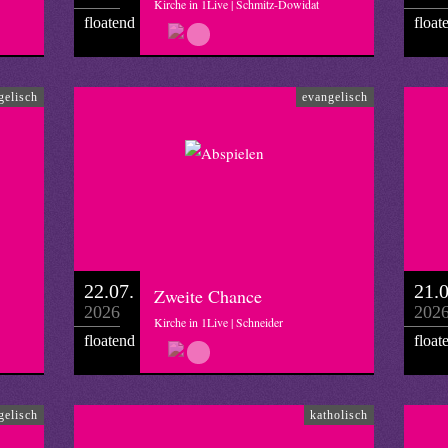
Kirche in 1Live | Schmitz-Dowidat
floatend
float
gelisch
evangelisch
22.07.
21.0
Zweite Chance
2026
202
Kirche in 1Live | Schneider
floatend
float
gelisch
katholisch