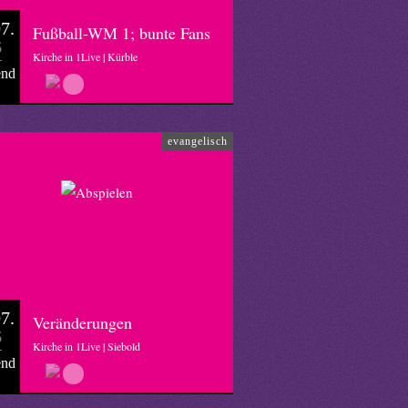
7.
Fußball-WM 1; bunte Fans
6
Kirche in 1Live | Kürble
end
evangelisch
7.
Veränderungen
6
Kirche in 1Live | Siebold
end