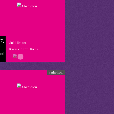
7.
Juli feiert
6
Kirche in 1Live | Kürble
end
katholisch