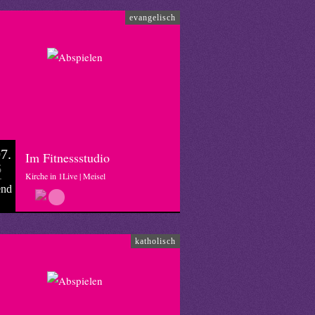
evangelisch
7.
Im Fitnessstudio
6
Kirche in 1Live | Meisel
end
katholisch