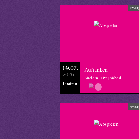
evan
09.07.
Auftanken
2026
Kirche in 1Live | Siebold
floatend
evan