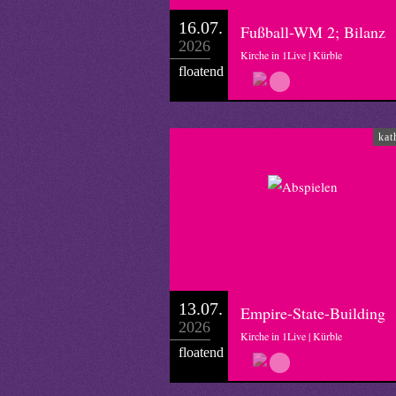
16.07.
Fußball-WM 2; Bilanz
2026
Kirche in 1Live | Kürble
floatend
kat
13.07.
Empire-State-Building
2026
Kirche in 1Live | Kürble
floatend