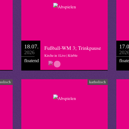
18.07.
17.0
Fußball-WM 3; Trinkpause
2026
202
Kirche in 1Live | Kürble
floatend
float
holisch
katholisch