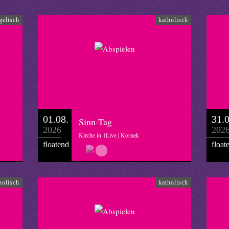
gelisch
katholisch
01.08.
31.0
Sinn-Tag
2026
202
Kirche in 1Live | Kornek
floatend
float
holisch
katholisch