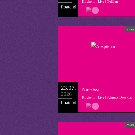
Kirche in 1Live | Nelißen
floatend
evan
23.07.
Narzisst
2026
Kirche in 1Live | Schmitz-Dowidat
floatend
evan