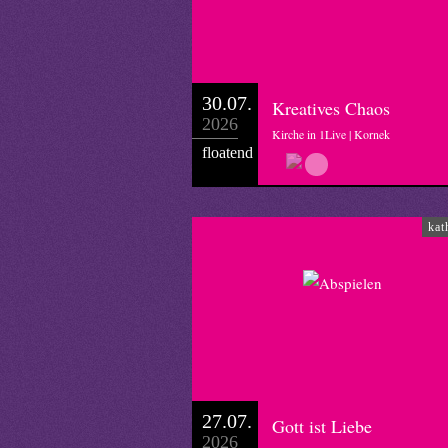
30.07.
Kreatives Chaos
2026
Kirche in 1Live | Kornek
floatend
kat
27.07.
Gott ist Liebe
2026