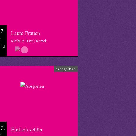
7.
Laute Frauen
6
Kirche in 1Live | Kornek
end
evangelisch
7.
Einfach schön
6