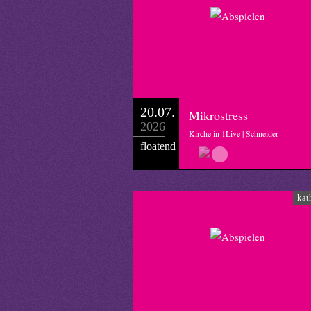
20.07.
Mikrostress
2026
Kirche in 1Live | Schneider
floatend
kat