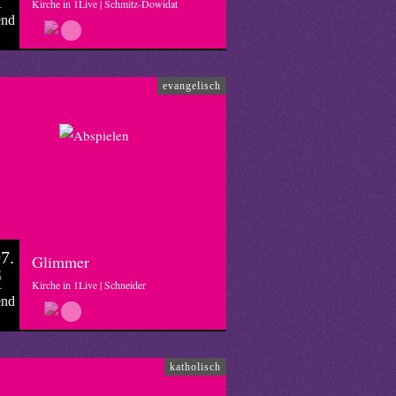
Kirche in 1Live | Schmitz-Dowidat
end
evangelisch
7.
Glimmer
6
Kirche in 1Live | Schneider
end
katholisch