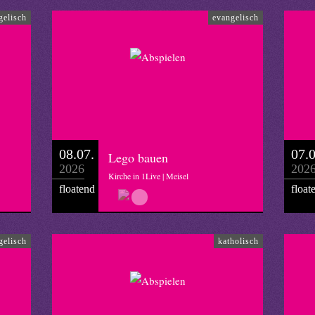
gelisch
evangelisch
08.07.
07.0
Lego bauen
2026
202
Kirche in 1Live | Meisel
floatend
float
gelisch
katholisch