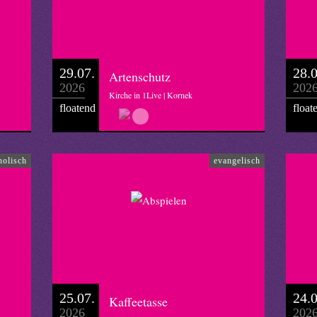
29.07.
28.0
Artenschutz
2026
202
Kirche in 1Live | Kornek
floatend
float
holisch
evangelisch
25.07.
24.0
Kaffeetasse
2026
202