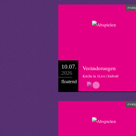
evan
10.07.
Veränderungen
2026
Kirche in 1Live | Siebold
floatend
evan