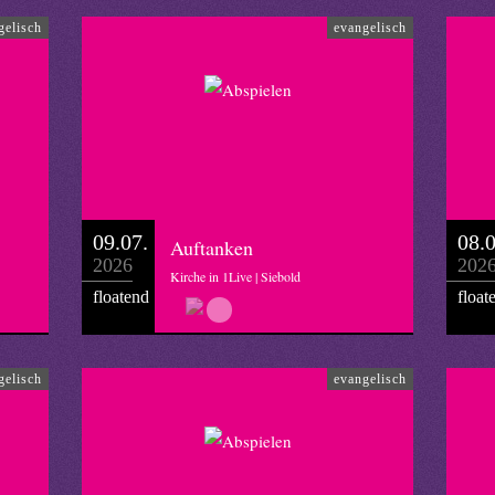
gelisch
evangelisch
09.07.
08.0
Auftanken
2026
202
Kirche in 1Live | Siebold
floatend
float
gelisch
evangelisch