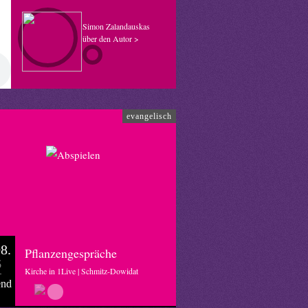
Simon Zalandauskas
über den Autor >
evangelisch
8.
Pflanzengespräche
6
Kirche in 1Live | Schmitz-Dowidat
end