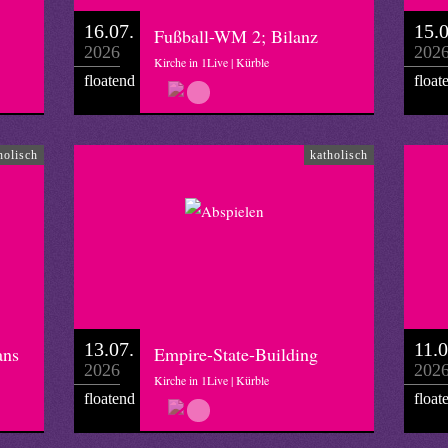
16.07.
15.0
Fußball-WM 2; Bilanz
2026
202
Kirche in 1Live | Kürble
floatend
float
holisch
katholisch
13.07.
11.0
ans
Empire-State-Building
2026
202
Kirche in 1Live | Kürble
floatend
float