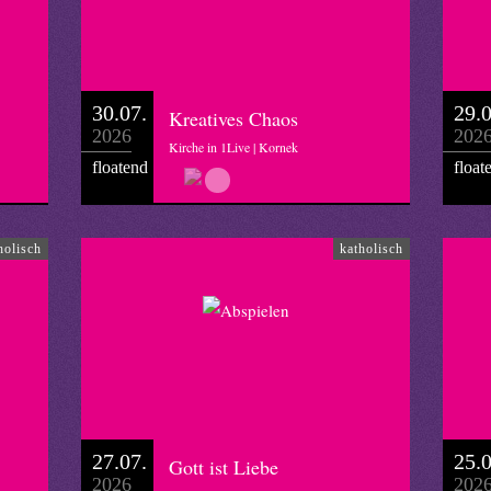
30.07.
29.0
Kreatives Chaos
2026
202
Kirche in 1Live | Kornek
floatend
float
holisch
katholisch
27.07.
25.0
Gott ist Liebe
2026
202