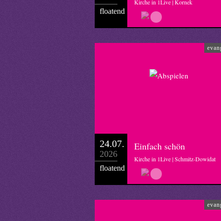
Kirche in 1Live | Kornek
floatend
evan
24.07.
Einfach schön
2026
Kirche in 1Live | Schmitz-Dowidat
floatend
evan