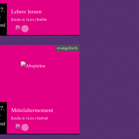
7.
Lehrer lernen
6
Kirche in 1Live | Kürble
end
evangelisch
7.
Mittelaltermoment
6
Kirche in 1Live | Siebold
end