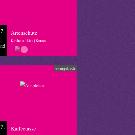
7.
Artenschutz
6
Kirche in 1Live | Kornek
end
evangelisch
7.
Kaffeetasse
6