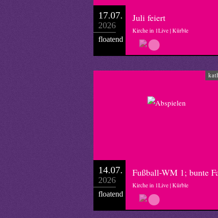
17.07.
Juli feiert
2026
Kirche in 1Live | Kürble
floatend
kat
14.07.
Fußball-WM 1; bunte F
2026
Kirche in 1Live | Kürble
floatend