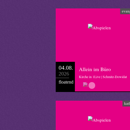
evan
04.08.
Allein im Büro
2026
Kirche in 1Live | Schmitz-Dowidat
floatend
kat