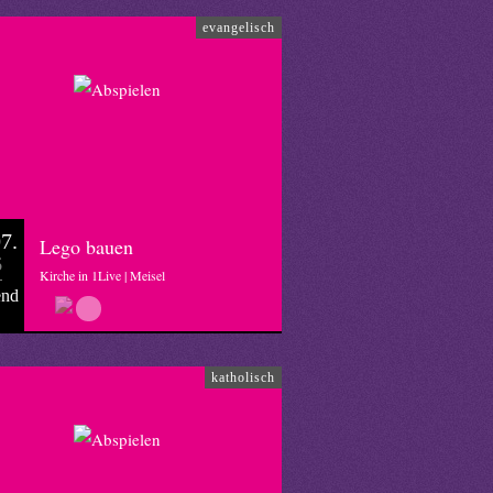
evangelisch
7.
Lego bauen
6
Kirche in 1Live | Meisel
end
katholisch