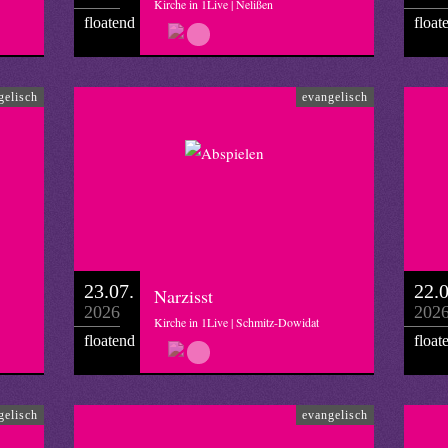
Kirche in 1Live | Nelißen
floatend
float
gelisch
evangelisch
23.07.
22.0
Narzisst
2026
202
Kirche in 1Live | Schmitz-Dowidat
floatend
float
gelisch
evangelisch