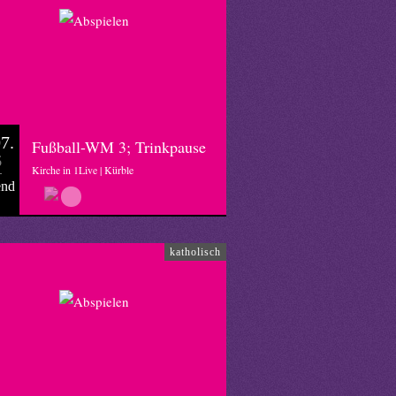
7.
Fußball-WM 3; Trinkpause
6
Kirche in 1Live | Kürble
end
katholisch