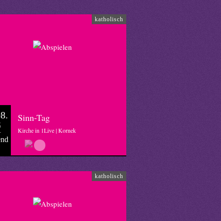
katholisch
8.
Sinn-Tag
6
Kirche in 1Live | Kornek
end
katholisch