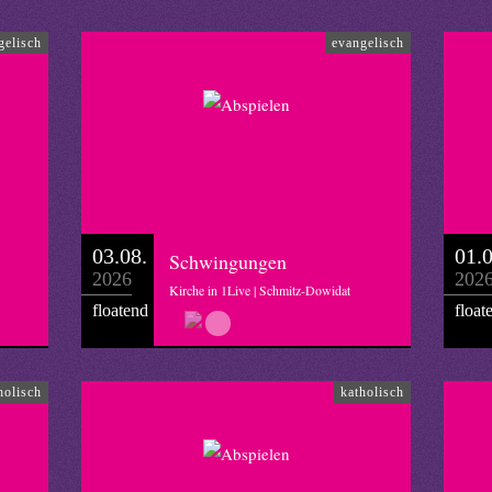
gelisch
evangelisch
03.08.
01.0
Schwingungen
2026
202
Kirche in 1Live | Schmitz-Dowidat
floatend
float
holisch
katholisch