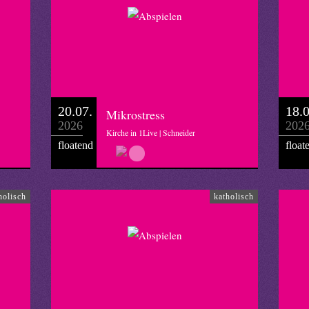
20.07.
18.0
Mikrostress
2026
202
Kirche in 1Live | Schneider
floatend
float
holisch
katholisch