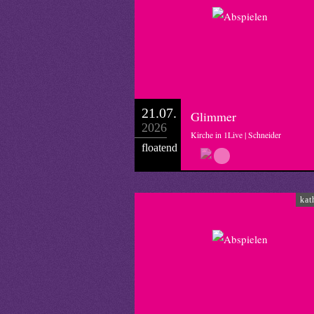
21.07.
Glimmer
2026
Kirche in 1Live | Schneider
floatend
kat