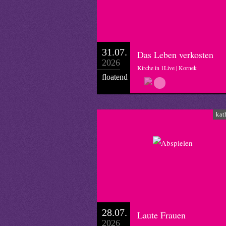
31.07.
Das Leben verkosten
2026
Kirche in 1Live | Kornek
floatend
kat
28.07.
Laute Frauen
2026