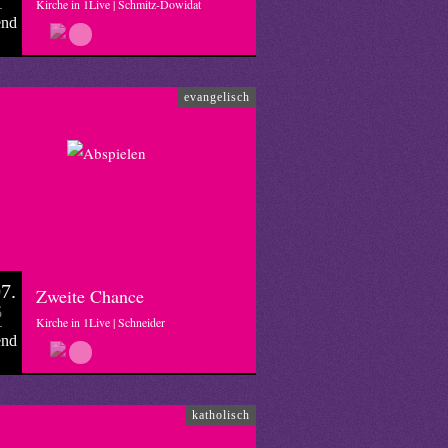
Kirche in 1Live | Schmitz-Dowidat
end
evangelisch
7.
Zweite Chance
6
Kirche in 1Live | Schneider
end
katholisch