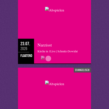
23.07.
Narzisst
2026
Kirche in 1Live | Schmitz-Dowidat
floatend
evangelisch