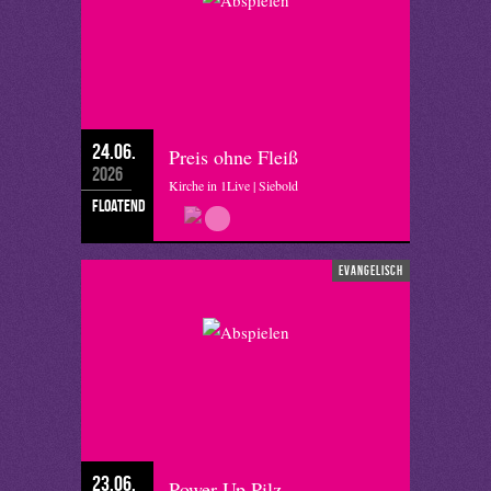
24.06.
Preis ohne Fleiß
2026
Kirche in 1Live | Siebold
floatend
evangelisch
23.06.
Power Up Pilz