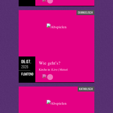
evangelisch
06.07.
Wie geht’s?
2026
Kirche in 1Live | Meisel
floatend
katholisch