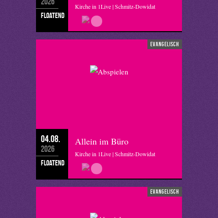
2026
Kirche in 1Live | Schmitz-Dowidat
floatend
evangelisch
04.08.
Allein im Büro
2026
Kirche in 1Live | Schmitz-Dowidat
floatend
evangelisch