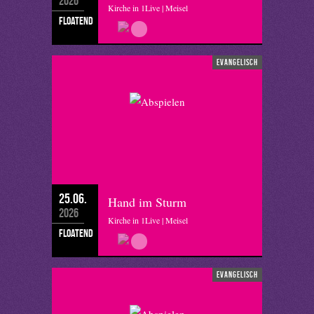
2026
Kirche in 1Live | Meisel
floatend
evangelisch
25.06.
Hand im Sturm
2026
Kirche in 1Live | Meisel
floatend
evangelisch