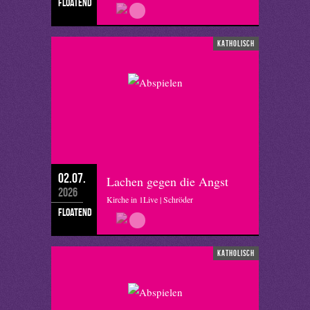
floatend
katholisch
02.07.
Lachen gegen die Angst
2026
Kirche in 1Live | Schröder
floatend
katholisch