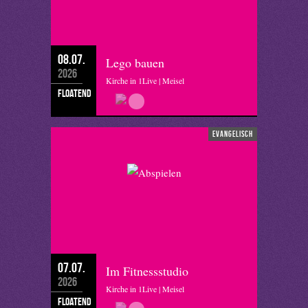
08.07.
Lego bauen
2026
Kirche in 1Live | Meisel
floatend
evangelisch
07.07.
Im Fitnessstudio
2026
Kirche in 1Live | Meisel
floatend