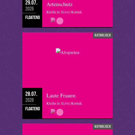
29.07.
Artenschutz
2026
Kirche in 1Live | Kornek
floatend
katholisch
28.07.
Laute Frauen
2026
Kirche in 1Live | Kornek
floatend
katholisch