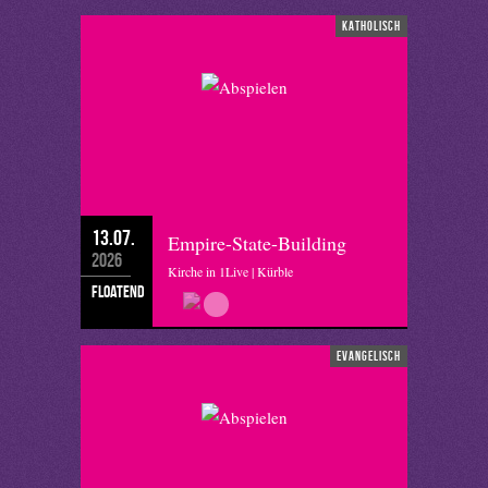
katholisch
13.07.
Empire-State-Building
2026
Kirche in 1Live | Kürble
floatend
evangelisch