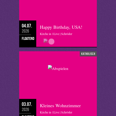
04.07.
Happy Birthday, USA!
2026
Kirche in 1Live | Schröder
floatend
katholisch
03.07.
Kleines Wohnzimmer
2026
Kirche in 1Live | Schröder