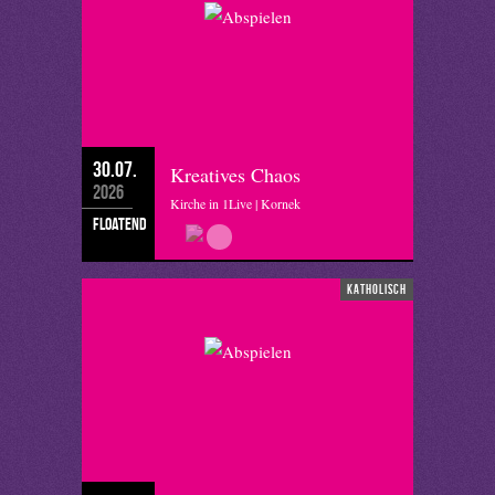
30.07.
Kreatives Chaos
2026
Kirche in 1Live | Kornek
floatend
katholisch