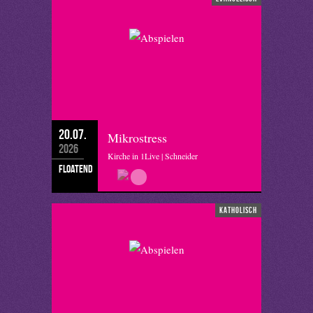
20.07.
Mikrostress
2026
Kirche in 1Live | Schneider
floatend
katholisch