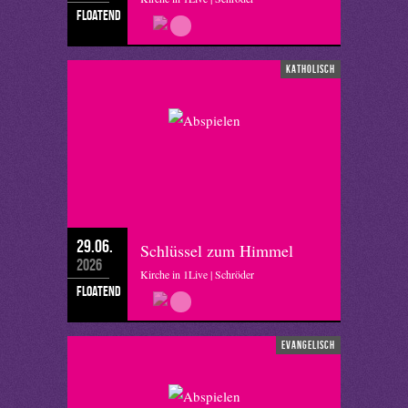
floatend
katholisch
29.06.
Schlüssel zum Himmel
2026
Kirche in 1Live | Schröder
floatend
evangelisch