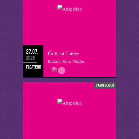
27.07.
Gott ist Liebe
2026
Kirche in 1Live | Nelißen
floatend
evangelisch