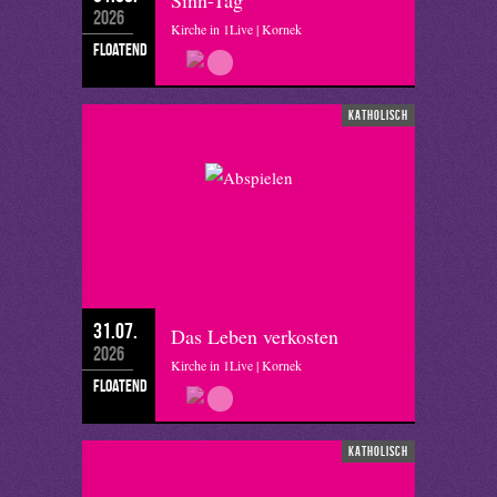
Sinn-Tag
2026
Kirche in 1Live | Kornek
floatend
katholisch
31.07.
Das Leben verkosten
2026
Kirche in 1Live | Kornek
floatend
katholisch