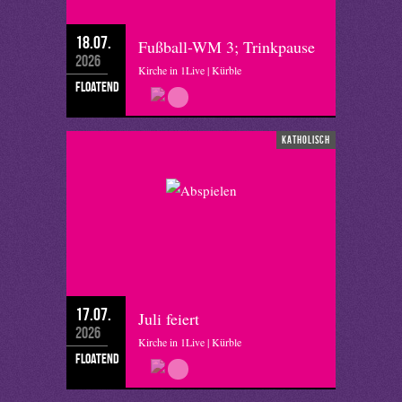
18.07.
Fußball-WM 3; Trinkpause
2026
Kirche in 1Live | Kürble
floatend
katholisch
17.07.
Juli feiert
2026
Kirche in 1Live | Kürble
floatend