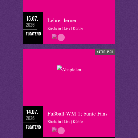
15.07.
Lehrer lernen
2026
Kirche in 1Live | Kürble
floatend
katholisch
14.07.
Fußball-WM 1; bunte Fans
2026
Kirche in 1Live | Kürble
floatend