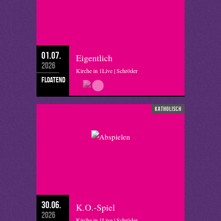
01.07.
Eigentlich
2026
Kirche in 1Live | Schröder
floatend
katholisch
30.06.
K.O.-Spiel
2026
Kirche in 1Live | Schröder