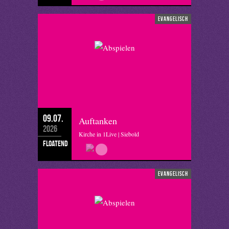
evangelisch
09.07.
Auftanken
2026
Kirche in 1Live | Siebold
floatend
evangelisch