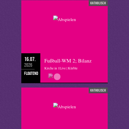
katholisch
16.07.
Fußball-WM 2; Bilanz
2026
Kirche in 1Live | Kürble
floatend
katholisch