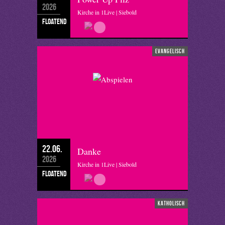
2026
Kirche in 1Live | Siebold
floatend
evangelisch
22.06.
Danke
2026
Kirche in 1Live | Siebold
floatend
katholisch