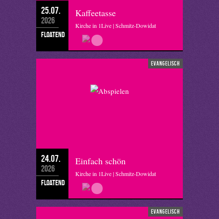
25.07.
Kaffeetasse
2026
Kirche in 1Live | Schmitz-Dowidat
floatend
evangelisch
24.07.
Einfach schön
2026
Kirche in 1Live | Schmitz-Dowidat
floatend
evangelisch