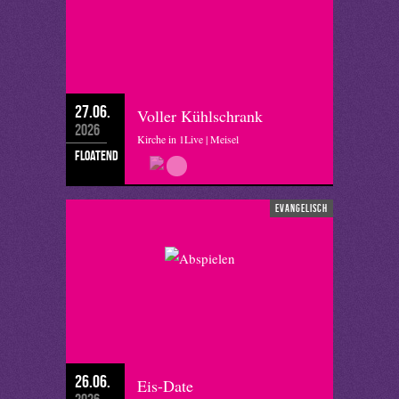
27.06.
Voller Kühlschrank
2026
Kirche in 1Live | Meisel
floatend
evangelisch
26.06.
Eis-Date