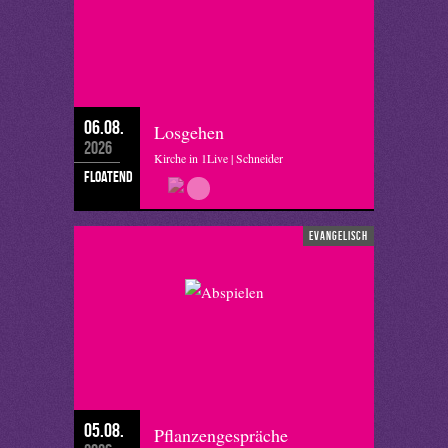
06.08.
Losgehen
2026
Kirche in 1Live | Schneider
floatend
evangelisch
05.08.
Pflanzengespräche