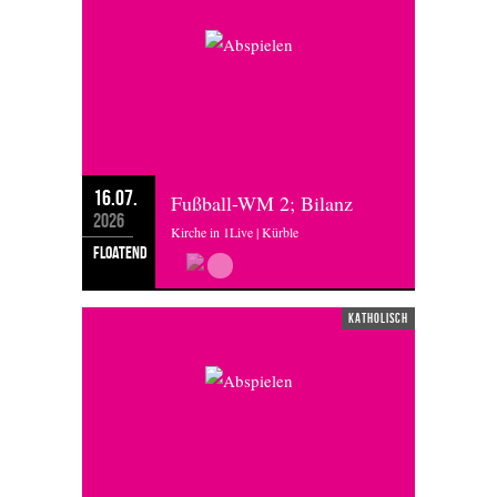
16.07.
Fußball-WM 2; Bilanz
2026
Kirche in 1Live | Kürble
floatend
katholisch