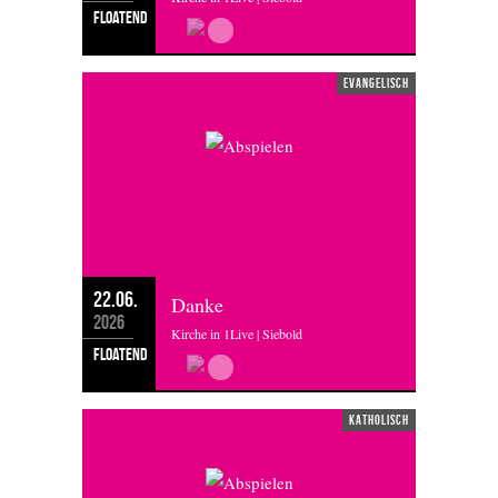
floatend
evangelisch
22.06.
Danke
2026
Kirche in 1Live | Siebold
floatend
katholisch