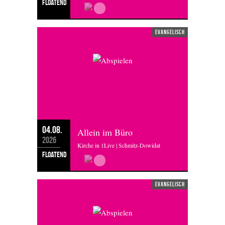
floatend
evangelisch
04.08.
Allein im Büro
2026
Kirche in 1Live | Schmitz-Dowidat
floatend
evangelisch