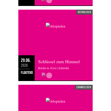
katholisch
29.06.
Schlüssel zum Himmel
2026
Kirche in 1Live | Schröder
floatend
evangelisch