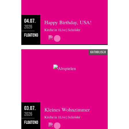
04.07.
Happy Birthday, USA!
2026
Kirche in 1Live | Schröder
floatend
katholisch
03.07.
Kleines Wohnzimmer
2026
Kirche in 1Live | Schröder
floatend