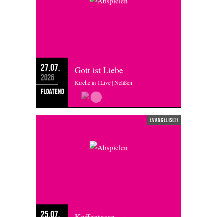
27.07.
Gott ist Liebe
2026
Kirche in 1Live | Nelißen
floatend
evangelisch
25.07.
Kaffeetasse