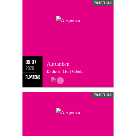
evangelisch
09.07.
Auftanken
2026
Kirche in 1Live | Siebold
floatend
evangelisch