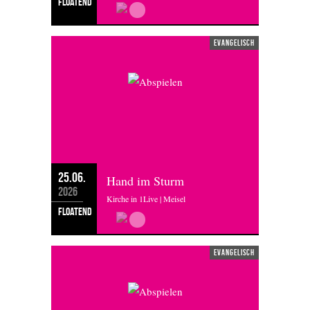
floatend
evangelisch
25.06.
Hand im Sturm
2026
Kirche in 1Live | Meisel
floatend
evangelisch