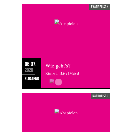
evangelisch
06.07.
Wie geht’s?
2026
Kirche in 1Live | Meisel
floatend
katholisch