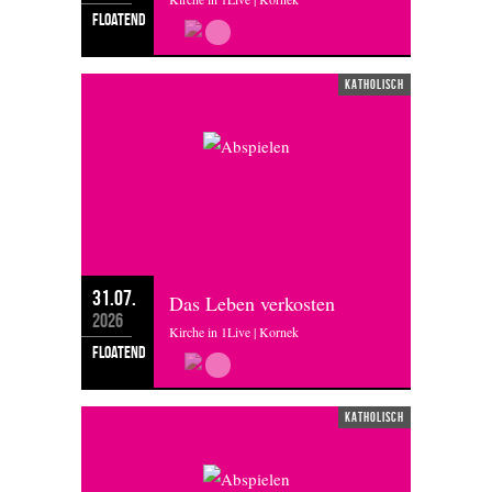
floatend
katholisch
31.07.
Das Leben verkosten
2026
Kirche in 1Live | Kornek
floatend
katholisch