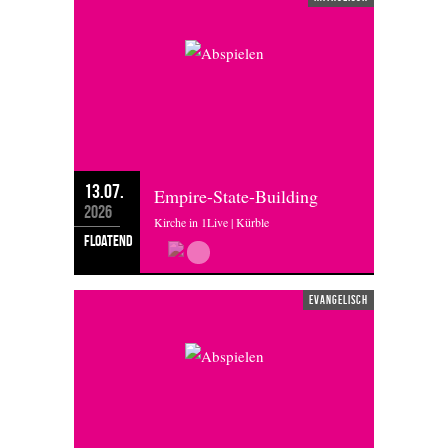
13.07.
Empire-State-Building
2026
Kirche in 1Live | Kürble
floatend
evangelisch