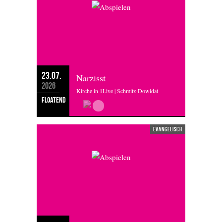
23.07.
Narzisst
2026
Kirche in 1Live | Schmitz-Dowidat
floatend
evangelisch