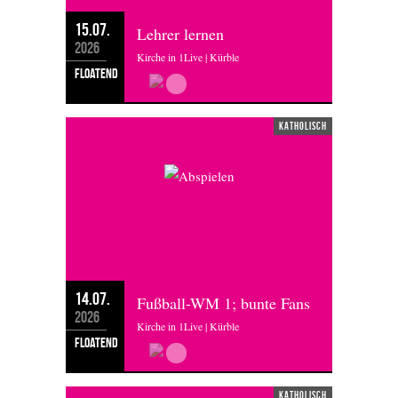
15.07.
Lehrer lernen
2026
Kirche in 1Live | Kürble
floatend
katholisch
14.07.
Fußball-WM 1; bunte Fans
2026
Kirche in 1Live | Kürble
floatend
katholisch