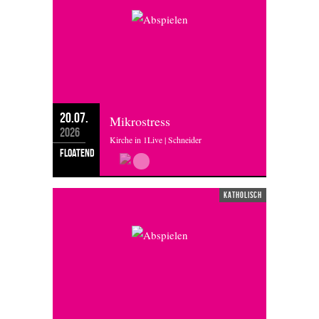
20.07.
Mikrostress
2026
Kirche in 1Live | Schneider
floatend
katholisch