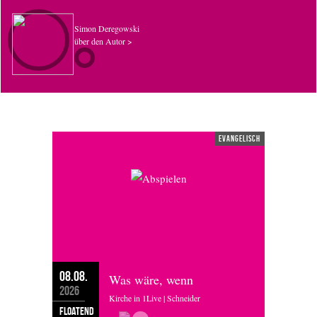
Simon Deregowski
über den Autor >
evangelisch
08.08.
Was wäre, wenn
2026
Kirche in 1Live | Schneider
floatend