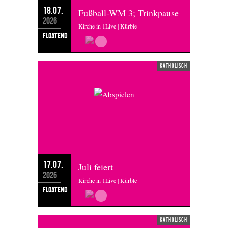
18.07.
Fußball-WM 3; Trinkpause
2026
Kirche in 1Live | Kürble
floatend
katholisch
17.07.
Juli feiert
2026
Kirche in 1Live | Kürble
floatend
katholisch