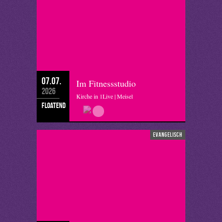
07.07.
Im Fitnessstudio
2026
Kirche in 1Live | Meisel
floatend
evangelisch