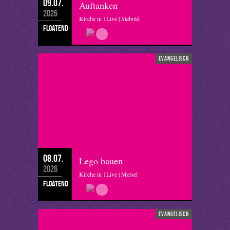
09.07.
Auftanken
2026
Kirche in 1Live | Siebold
floatend
evangelisch
08.07.
Lego bauen
2026
Kirche in 1Live | Meisel
floatend
evangelisch