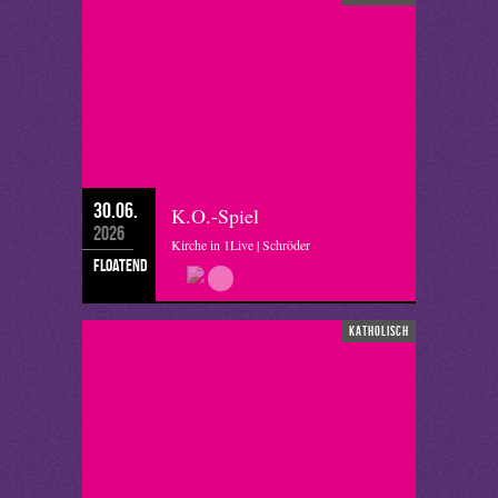
30.06.
K.O.-Spiel
2026
Kirche in 1Live | Schröder
floatend
katholisch