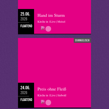
25.06.
Hand im Sturm
2026
Kirche in 1Live | Meisel
floatend
evangelisch
24.06.
Preis ohne Fleiß
2026
Kirche in 1Live | Siebold
floatend