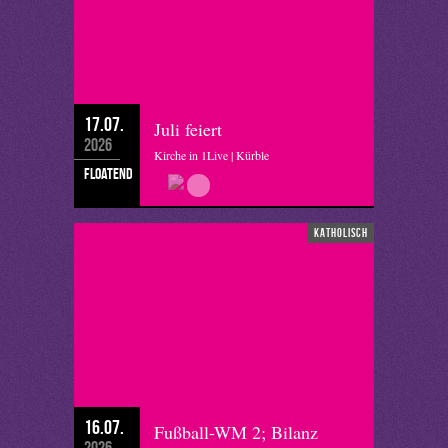
17.07.
Juli feiert
2026
Kirche in 1Live | Kürble
floatend
katholisch
16.07.
Fußball-WM 2; Bilanz
2026