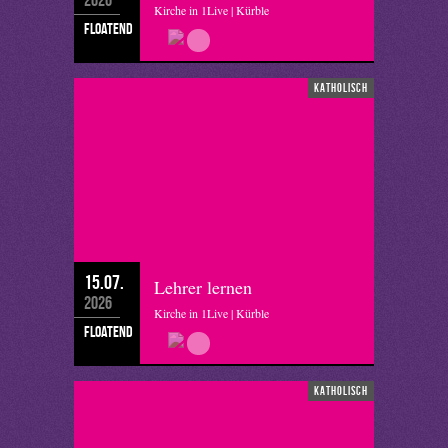
Kirche in 1Live | Kürble
floatend
katholisch
15.07.
Lehrer lernen
2026
Kirche in 1Live | Kürble
floatend
katholisch