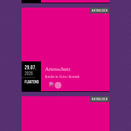
katholisch
29.07.
Artenschutz
2026
Kirche in 1Live | Kornek
floatend
katholisch