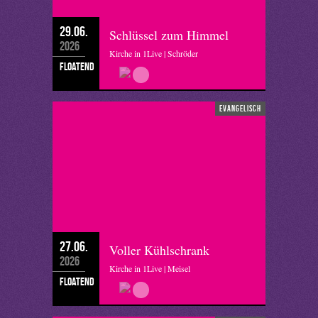
29.06.
Schlüssel zum Himmel
2026
Kirche in 1Live | Schröder
floatend
evangelisch
27.06.
Voller Kühlschrank
2026
Kirche in 1Live | Meisel
floatend