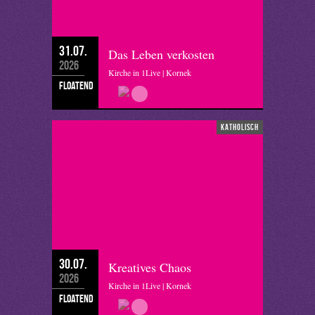
31.07.
Das Leben verkosten
2026
Kirche in 1Live | Kornek
floatend
katholisch
30.07.
Kreatives Chaos
2026
Kirche in 1Live | Kornek
floatend