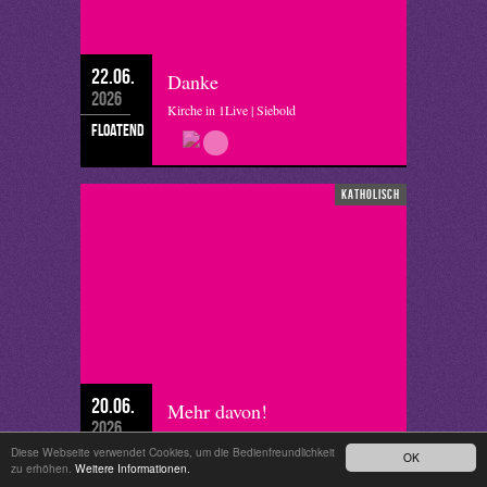
22.06.
Danke
2026
Kirche in 1Live | Siebold
floatend
katholisch
20.06.
Mehr davon!
2026
Kirche in 1Live | Bartmann
Diese Webseite verwendet Cookies, um die Bedienfreundlichkeit
OK
floatend
zu erhöhen.
Weitere Informationen.