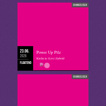
evangelisch
23.06.
Power Up Pilz
2026
Kirche in 1Live | Siebold
floatend
evangelisch