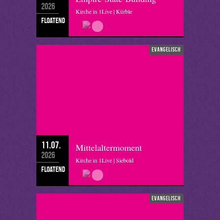
2026
Kirche in 1Live | Kürble
floatend
evangelisch
11.07.
Mittelaltermoment
2026
Kirche in 1Live | Siebold
floatend
evangelisch