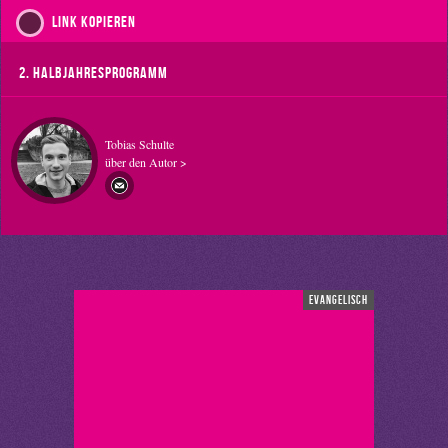
Link kopieren
2. Halbjahresprogramm
Tobias Schulte
über den Autor >
evangelisch