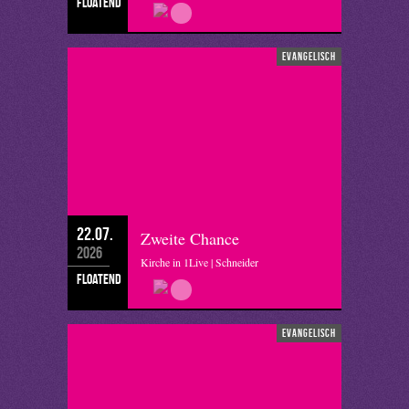
floatend
evangelisch
22.07.
Zweite Chance
2026
Kirche in 1Live | Schneider
floatend
evangelisch