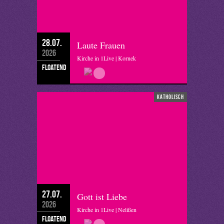
28.07.
Laute Frauen
2026
Kirche in 1Live | Kornek
floatend
katholisch
27.07.
Gott ist Liebe
2026
Kirche in 1Live | Nelißen
floatend