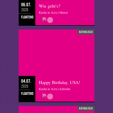
06.07.
Wie geht’s?
2026
Kirche in 1Live | Meisel
floatend
katholisch
04.07.
Happy Birthday, USA!
2026
Kirche in 1Live | Schröder
floatend
katholisch