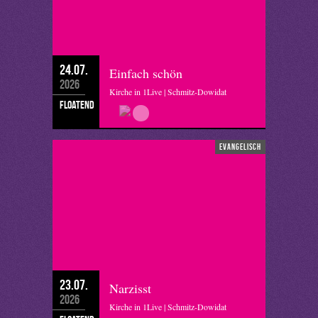
24.07.
Einfach schön
2026
Kirche in 1Live | Schmitz-Dowidat
floatend
evangelisch
23.07.
Narzisst
2026
Kirche in 1Live | Schmitz-Dowidat