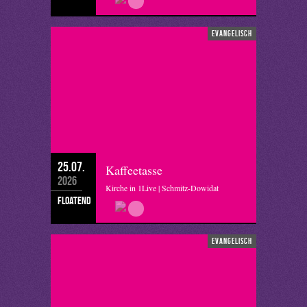
evangelisch
25.07.
Kaffeetasse
2026
Kirche in 1Live | Schmitz-Dowidat
floatend
evangelisch