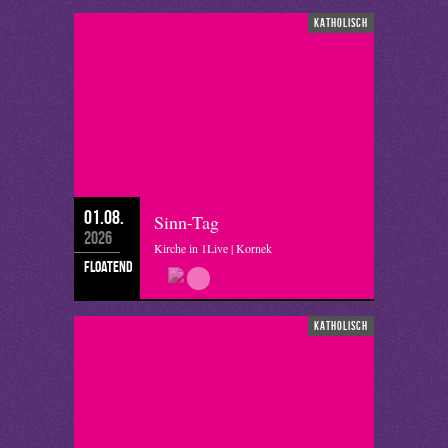
katholisch
01.08.
Sinn-Tag
2026
Kirche in 1Live | Kornek
floatend
katholisch