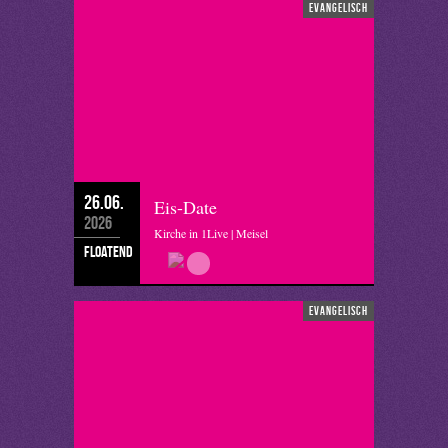
evangelisch
26.06.
Eis-Date
2026
Kirche in 1Live | Meisel
floatend
evangelisch