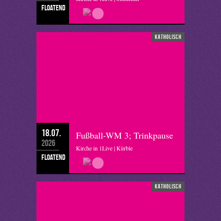
floatend
katholisch
18.07.
Fußball-WM 3; Trinkpause
2026
Kirche in 1Live | Kürble
floatend
katholisch