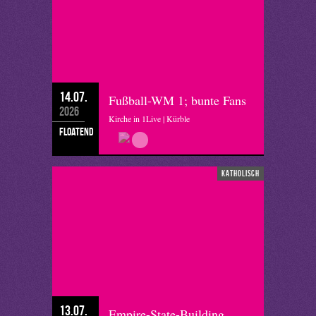
14.07.
Fußball-WM 1; bunte Fans
2026
Kirche in 1Live | Kürble
floatend
katholisch
13.07.
Empire-State-Building