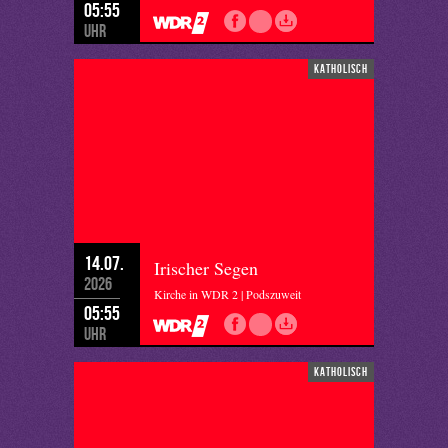
05:55
Uhr
katholisch
14.07.
Irischer Segen
2026
Kirche in WDR 2 | Podszuweit
05:55
Uhr
katholisch