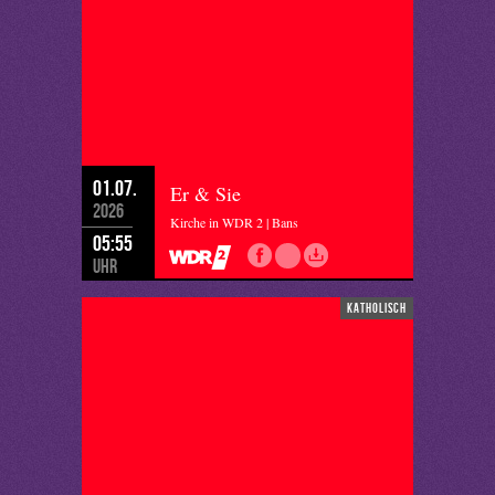
01.07.
Er & Sie
2026
Kirche in WDR 2 | Bans
05:55
Uhr
katholisch