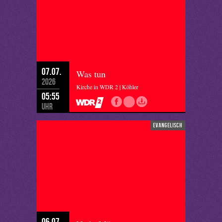
07.07.
Was tun
2026
Kirche in WDR 2 | Köhler
05:55
Uhr
evangelisch
06.07.