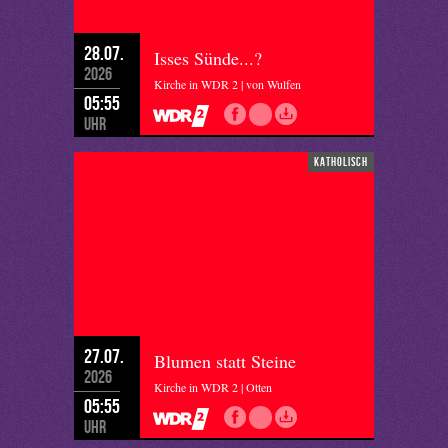
28.07.
Isses Sünde...?
2026
Kirche in WDR 2 | von Wulfen
05:55
Uhr
katholisch
27.07.
Blumen statt Steine
2026
Kirche in WDR 2 | Otten
05:55
Uhr