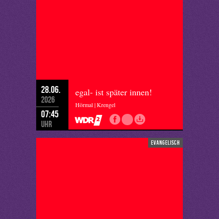
28.06.
egal- ist später innen!
2026
Hörmal | Krengel
07:45
Uhr
evangelisch