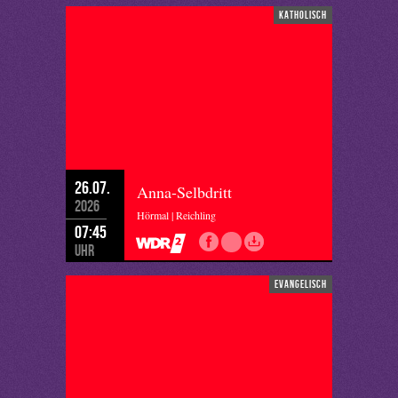
katholisch
26.07.
Anna-Selbdritt
2026
Hörmal | Reichling
07:45
Uhr
evangelisch