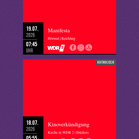
19.07.
Manifesta
2026
Hörmal | Reichling
07:45
Uhr
katholisch
18.07.
Kinoverkündigung
2026
Kirche in WDR 2 | Dückers
05:55