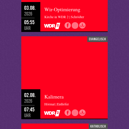
03.08.
Wir-Optimierung
2026
Kirche in WDR 2 | Schrödter
05:55
Uhr
evangelisch
02.08.
Kalimera
2026
Hörmal | Enthöfer
07:45
Uhr
katholisch