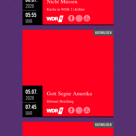
Nicht Müssen
2026
Kirche in WDR 2 | Köhler
05:55
Uhr
katholisch
05.07.
Gott Segne Amerika
2026
Hörmal | Reichling
07:45
Uhr
katholisch