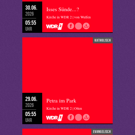
30.06.
Isses Sünde...?
2026
Kirche in WDR 2 | von Wulfen
05:55
Uhr
katholisch
29.06.
Petra im Park
2026
Kirche in WDR 2 | Otten
05:55
Uhr
evangelisch