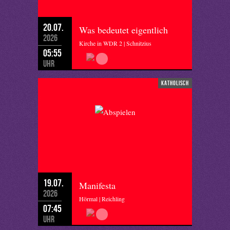
20.07.
Was bedeutet eigentlich
2026
Kirche in WDR 2 | Schnitzius
05:55
Uhr
katholisch
19.07.
Manifesta
2026
Hörmal | Reichling
07:45
Uhr