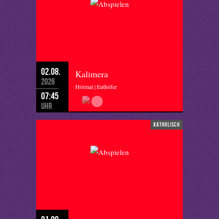
02.08.
Kalimera
2026
Hörmal | Enthöfer
07:45
Uhr
katholisch