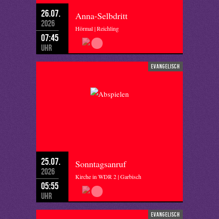
26.07.
Anna-Selbdritt
2026
Hörmal | Reichling
07:45
Uhr
evangelisch
25.07.
Sonntagsanruf
2026
Kirche in WDR 2 | Garbisch
05:55
Uhr
evangelisch