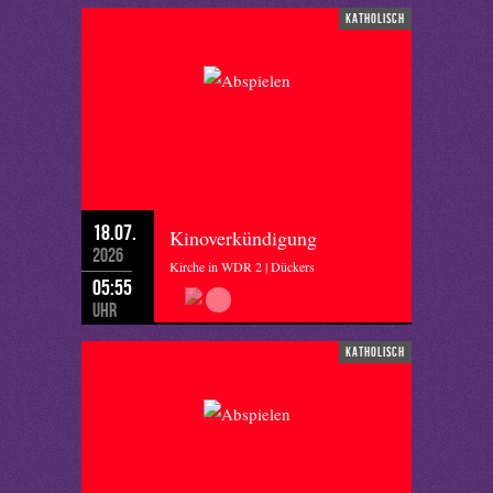
katholisch
18.07.
Kinoverkündigung
2026
Kirche in WDR 2 | Dückers
05:55
Uhr
katholisch