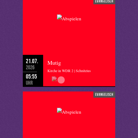
evangelisch
21.07.
Mutig
2026
Kirche in WDR 2 | Schnitzius
05:55
Uhr
evangelisch