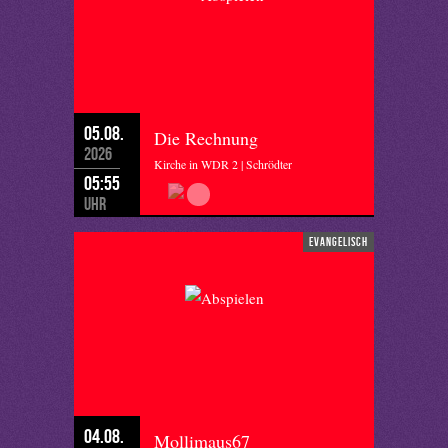
05.08.
Die Rechnung
2026
Kirche in WDR 2 | Schrödter
05:55
Uhr
evangelisch
04.08.
Mollimaus67