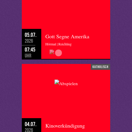
05.07.
Gott Segne Amerika
2026
Hörmal | Reichling
07:45
Uhr
katholisch
04.07.
Kinoverkündigung
2026