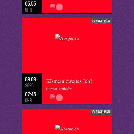
05:55
Uhr
evangelisch
09.08.
KI-mein zweites Ich?
2026
Hörmal | Enthöfer
07:45
Uhr
evangelisch