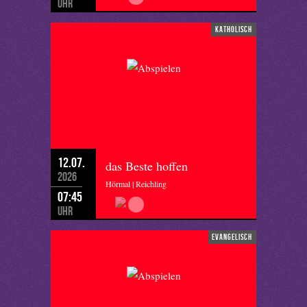
Uhr
katholisch
12.07.
das Beste hoffen
2026
Hörmal | Reichling
07:45
Uhr
evangelisch