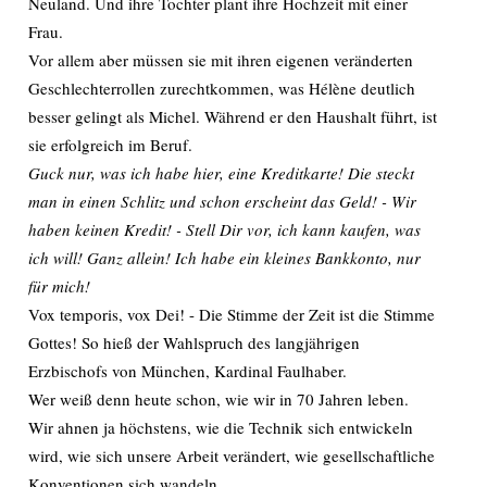
Neuland. Und ihre Tochter plant ihre Hochzeit mit einer
Frau.
Vor allem aber müssen sie mit ihren eigenen veränderten
Geschlechterrollen zurechtkommen, was Hélène deutlich
besser gelingt als Michel. Während er den Haushalt führt, ist
sie erfolgreich im Beruf.
Guck nur, was ich habe hier, eine Kreditkarte! Die steckt
man in einen Schlitz und schon erscheint das Geld! - Wir
haben keinen Kredit! - Stell Dir vor, ich kann kaufen, was
ich will! Ganz allein! Ich habe ein kleines Bankkonto, nur
für mich!
Vox temporis, vox Dei! - Die Stimme der Zeit ist die Stimme
Gottes! So hieß der Wahlspruch des langjährigen
Erzbischofs von München, Kardinal Faulhaber.
Wer weiß denn heute schon, wie wir in 70 Jahren leben.
Wir ahnen ja höchstens, wie die Technik sich entwickeln
wird, wie sich unsere Arbeit verändert, wie gesellschaftliche
Konventionen sich wandeln.