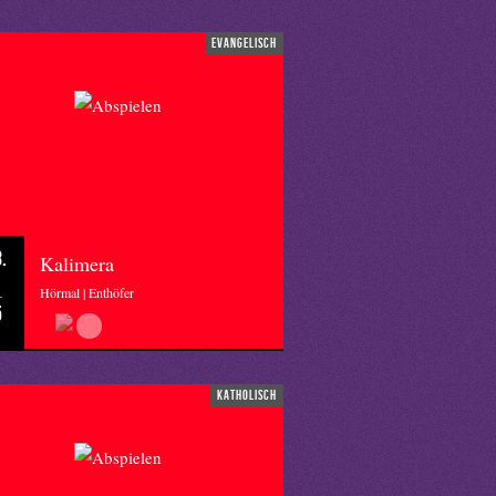
evangelisch
.
Kalimera
Hörmal | Enthöfer
5
katholisch