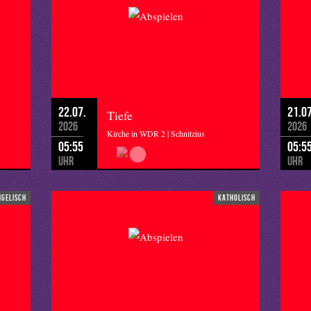
22.07.
21.07
Tiefe
2026
2026
Kirche in WDR 2 | Schnitzius
05:55
05:5
Uhr
Uhr
ngelisch
katholisch