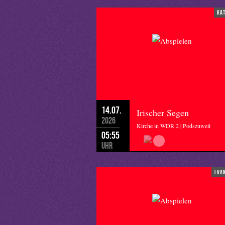
ka
14.07.
Irischer Segen
2026
Kirche in WDR 2 | Podszuweit
05:55
Uhr
eva