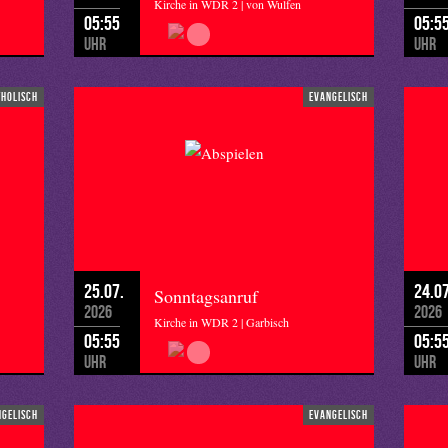
Kirche in WDR 2 | von Wulfen
05:55
05:5
Uhr
Uhr
tholisch
evangelisch
25.07.
24.07
Sonntagsanruf
2026
2026
Kirche in WDR 2 | Garbisch
05:55
05:5
Uhr
Uhr
ngelisch
evangelisch