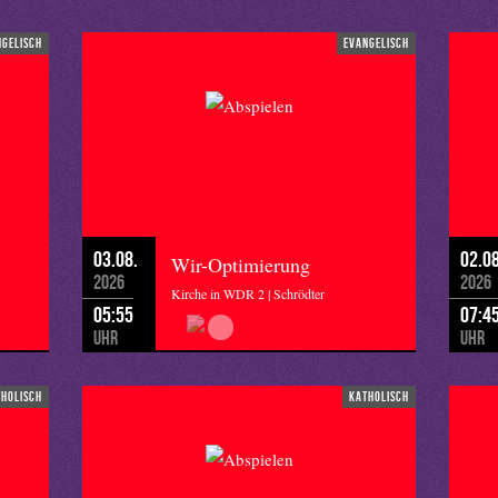
ngelisch
evangelisch
03.08.
02.08
Wir-Optimierung
2026
2026
Kirche in WDR 2 | Schrödter
05:55
07:4
Uhr
Uhr
tholisch
katholisch