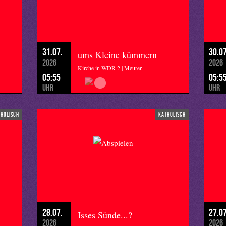
31.07.
30.07
ums Kleine kümmern
2026
2026
Kirche in WDR 2 | Meurer
05:55
05:5
Uhr
Uhr
tholisch
katholisch
28.07.
27.07
Isses Sünde...?
2026
2026