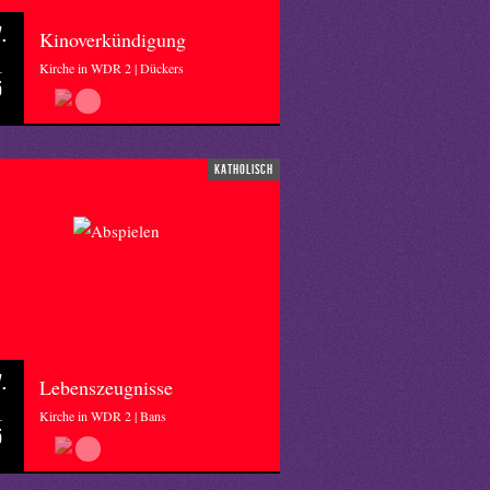
.
Kinoverkündigung
Kirche in WDR 2 | Dückers
5
katholisch
.
Lebenszeugnisse
Kirche in WDR 2 | Bans
5