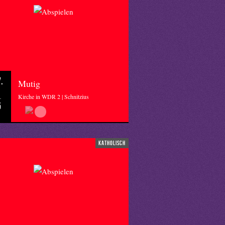
.
Mutig
Kirche in WDR 2 | Schnitzius
5
katholisch