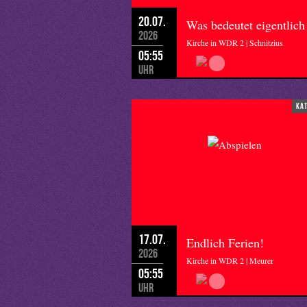
20.07.
Was bedeutet eigentlich
2026
Kirche in WDR 2 | Schnitzius
05:55
Uhr
ka
17.07.
Endlich Ferien!
2026
Kirche in WDR 2 | Meurer
05:55
Uhr