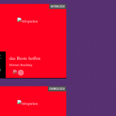
katholisch
.
das Beste hoffen
Hörmal | Reichling
5
evangelisch