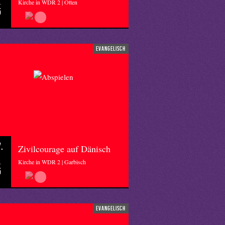
Kirche in WDR 2 | Otten
5
evangelisch
.
Zivilcourage auf Dänisch
Kirche in WDR 2 | Garbisch
5
evangelisch