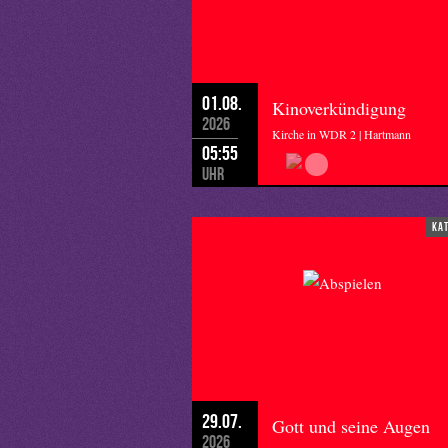
01.08.
Kinoverkündigung
2026
Kirche in WDR 2 | Hartmann
05:55
Uhr
ka
29.07.
Gott und seine Augen
2026