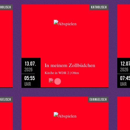
tholisch
katholisch
13.07.
12.07
In meinem Zollbüdchen
2026
2026
Kirche in WDR 2 | Otten
05:55
07:4
Uhr
Uhr
ngelisch
evangelisch