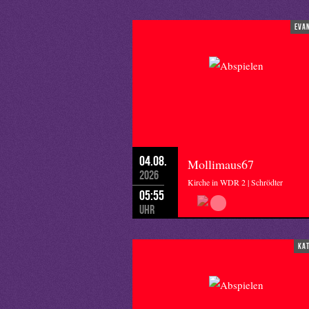
eva
04.08.
Mollimaus67
2026
Kirche in WDR 2 | Schrödter
05:55
Uhr
ka