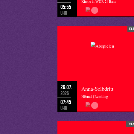
Kirche in WDR 2 | Bans
05:55
Uhr
ka
26.07.
Anna-Selbdritt
2026
Hörmal | Reichling
07:45
Uhr
eva