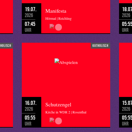
19.07.
18.07
Manifesta
2026
2026
Hörmal | Reichling
07:45
05:5
Uhr
Uhr
tholisch
katholisch
16.07.
15.07
Schutzengel
2026
2026
Kirche in WDR 2 | Rosenthal
05:55
05:5
Uhr
Uhr