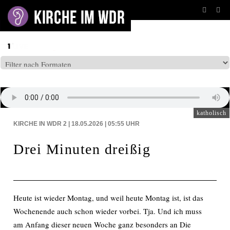
BEITRÄGE AUF: WDR2
katholisch
KIRCHE IN WDR 2 | 18.05.2026 | 05:55
UHR
Drei Minuten dreißig
Heute ist wieder Montag, und weil heute Montag ist, ist das
Wochenende auch schon wieder vorbei. Tja. Und ich muss
am Anfang dieser neuen Woche ganz besonders an Die