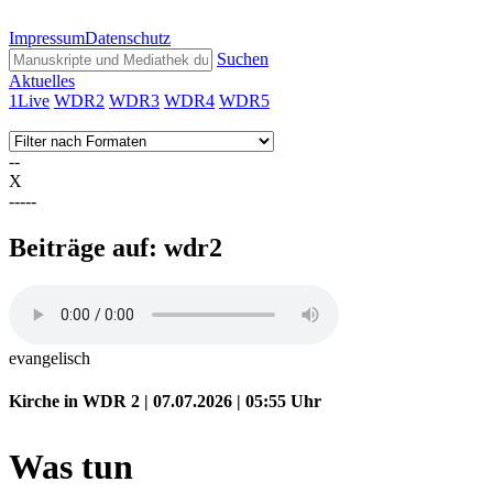
Impressum
Datenschutz
Suchen
Aktuelles
1Live
WDR2
WDR3
WDR4
WDR5
--
X
-----
Beiträge auf: wdr2
evangelisch
Kirche in WDR 2 | 07.07.2026 | 05:55
Uhr
Was tun