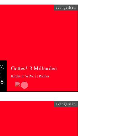
evangelisch
7.
Gottes* 8 Milliarden
6
Kirche in WDR 2 | Richter
55
evangelisch