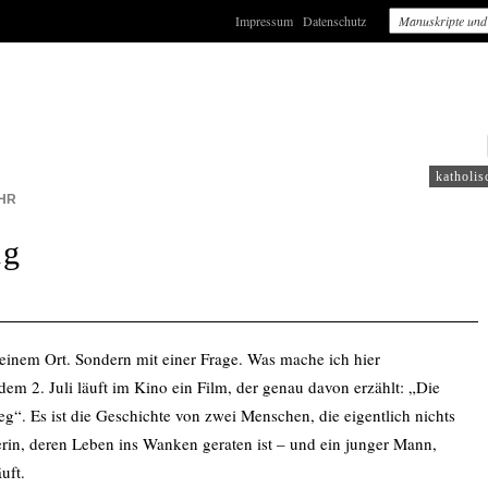
Impressum
Datenschutz
: WDR2
katholis
HR
ng
inem Ort. Sondern mit einer Frage. Was mache ich hier
dem 2. Juli läuft im Kino ein Film, der genau davon erzählt: „Die
“. Es ist die Geschichte von zwei Menschen, die eigentlich nichts
erin, deren Leben ins Wanken geraten ist – und ein junger Mann,
uft.