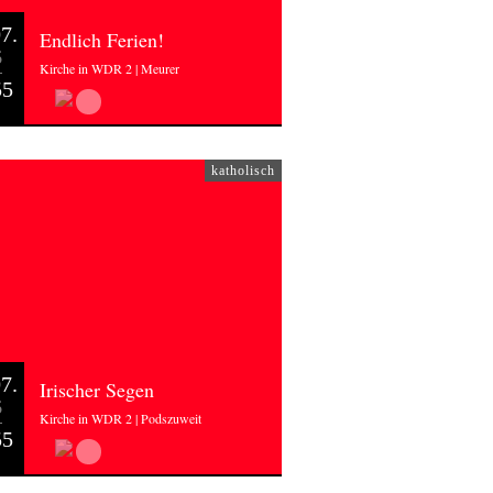
7.
Endlich Ferien!
6
Kirche in WDR 2 | Meurer
55
katholisch
7.
Irischer Segen
6
Kirche in WDR 2 | Podszuweit
55