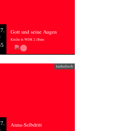
7.
Gott und seine Augen
6
Kirche in WDR 2 | Bans
55
katholisch
7.
Anna-Selbdritt
6