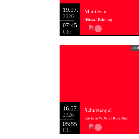
19.07.
Manifesta
2026
Hörmal | Reichling
07:45
Uhr
kat
16.07.
Schutzengel
2026
Kirche in WDR 2 | Rosenthal
05:55
Uhr