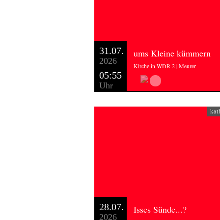
31.07.
ums Kleine kümmern
2026
Kirche in WDR 2 | Meurer
05:55
Uhr
kat
28.07.
Isses Sünde...?
2026