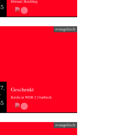
Hörmal | Reichling
45
evangelisch
7.
Geschenkt
6
Kirche in WDR 2 | Garbisch
55
evangelisch