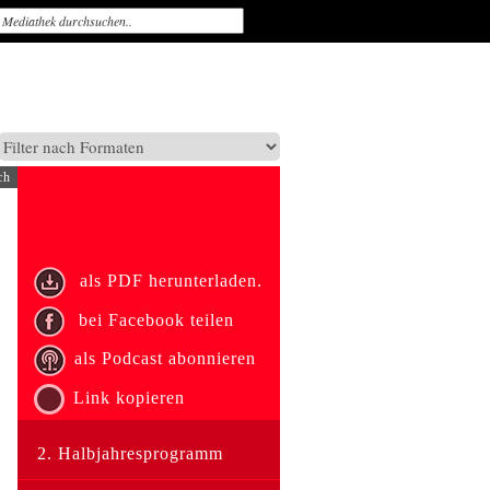
ch
als PDF herunterladen.
bei Facebook teilen
als Podcast abonnieren
Link kopieren
2. Halbjahresprogramm