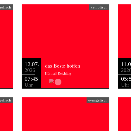
holisch
katholisch
12.07.
11.0
das Beste hoffen
2026
202
Hörmal | Reichling
07:45
05:
Uhr
Uhr
gelisch
evangelisch