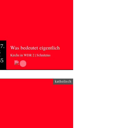
7.
Was bedeutet eigentlich
6
Kirche in WDR 2 | Schnitzius
55
katholisch