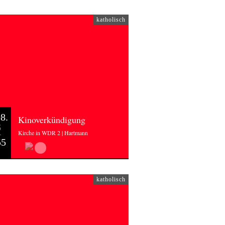
katholisch
8.
Kinoverkündigung
6
Kirche in WDR 2 | Hartmann
55
katholisch