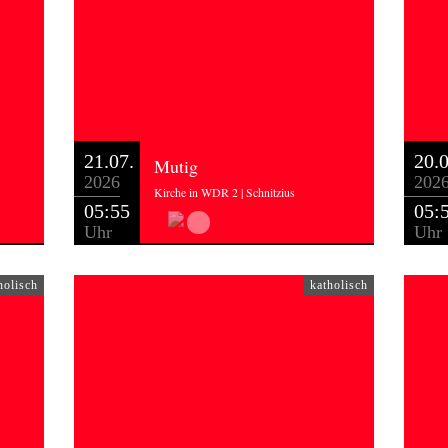
21.07.
20.0
Mutig
2026
202
Kirche in WDR 2 | Schnitzius
05:55
05:
Uhr
Uhr
holisch
katholisch