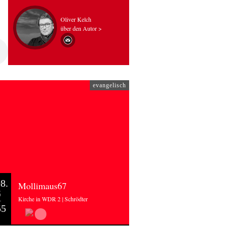
Oliver Kelch
über den Autor >
evangelisch
8.
Mollimaus67
6
Kirche in WDR 2 | Schrödter
55