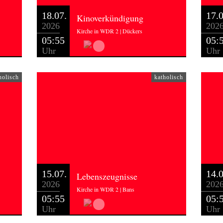
18.07.
17.0
Kinoverkündigung
2026
202
Kirche in WDR 2 | Dückers
05:55
05:
Uhr
Uhr
holisch
katholisch
15.07.
14.0
Lebenszeugnisse
2026
202
Kirche in WDR 2 | Bans
05:55
05:
Uhr
Uhr