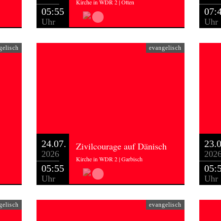
Kirche in WDR 2 | Otten
05:55
07:
Uhr
Uhr
gelisch
evangelisch
24.07.
23.0
Zivilcourage auf Dänisch
2026
202
Kirche in WDR 2 | Garbisch
05:55
05:
Uhr
Uhr
gelisch
evangelisch