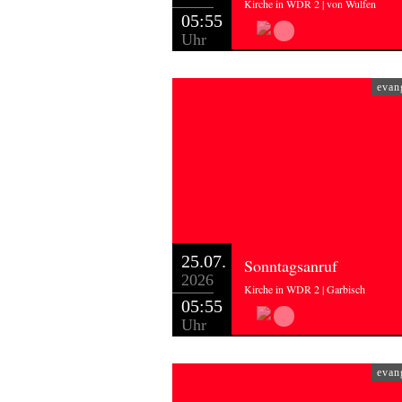
Kirche in WDR 2 | von Wulfen
05:55
Uhr
evan
25.07.
Sonntagsanruf
2026
Kirche in WDR 2 | Garbisch
05:55
Uhr
evan