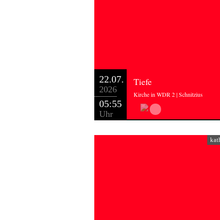
22.07.
Tiefe
2026
Kirche in WDR 2 | Schnitzius
05:55
Uhr
kat