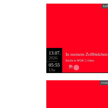
kat
13.07.
In meinem Zollbüdchen
2026
Kirche in WDR 2 | Otten
05:55
Uhr
evan