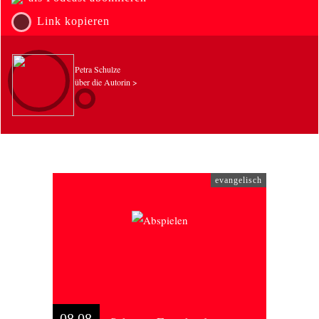
Link kopieren
Petra Schulze
über die Autorin >
evangelisch
08.08.