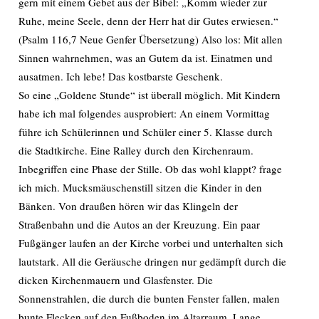
gern mit einem Gebet aus der Bibel: „Komm wieder zur
Ruhe, meine Seele, denn der Herr hat dir Gutes erwiesen.“
(Psalm 116,7 Neue Genfer Übersetzung) Also los: Mit allen
Sinnen wahrnehmen, was an Gutem da ist. Einatmen und
ausatmen. Ich lebe! Das kostbarste Geschenk.
So eine „Goldene Stunde“ ist überall möglich. Mit Kindern
habe ich mal folgendes ausprobiert: An einem Vormittag
führe ich Schülerinnen und Schüler einer 5. Klasse durch
die Stadtkirche. Eine Ralley durch den Kirchenraum.
Inbegriffen eine Phase der Stille. Ob das wohl klappt? frage
ich mich. Mucksmäuschenstill sitzen die Kinder in den
Bänken. Von draußen hören wir das Klingeln der
Straßenbahn und die Autos an der Kreuzung. Ein paar
Fußgänger laufen an der Kirche vorbei und unterhalten sich
lautstark. All die Geräusche dringen nur gedämpft durch die
dicken Kirchenmauern und Glasfenster. Die
Sonnenstrahlen, die durch die bunten Fenster fallen, malen
bunte Flecken auf den Fußboden im Altarraum. Lange