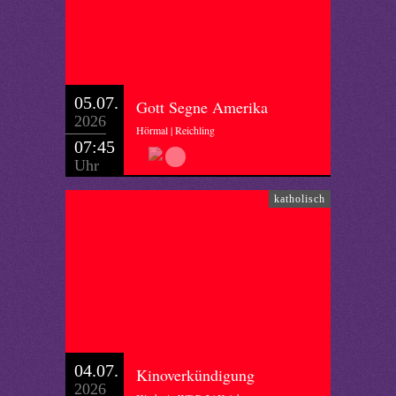
05.07.
Gott Segne Amerika
2026
Hörmal | Reichling
07:45
Uhr
katholisch
04.07.
Kinoverkündigung
2026