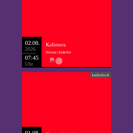
02.08.
Kalimera
2026
Hörmal | Enthöfer
07:45
Uhr
katholisch
01.08.