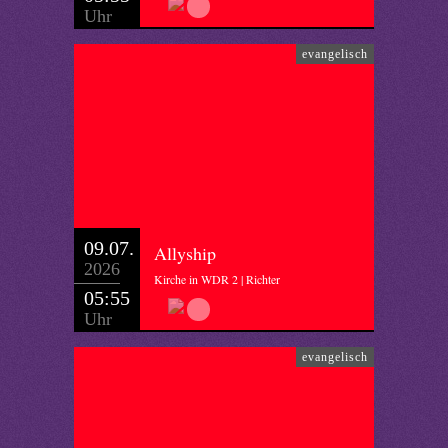
Uhr
evangelisch
09.07.
Allyship
2026
Kirche in WDR 2 | Richter
05:55
Uhr
evangelisch