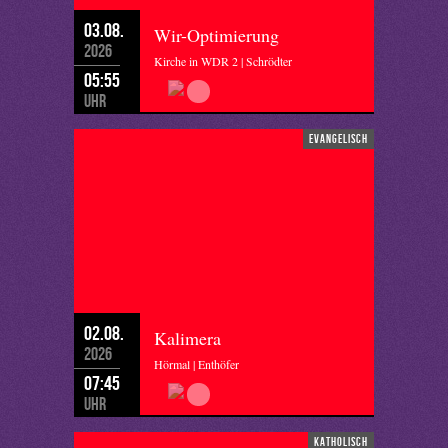
03.08.
Wir-Optimierung
2026
Kirche in WDR 2 | Schrödter
05:55
Uhr
evangelisch
02.08.
Kalimera
2026
Hörmal | Enthöfer
07:45
Uhr
katholisch