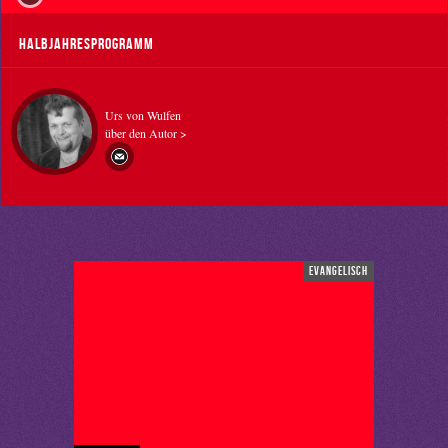
Halbjahresprogramm
Urs von Wulfen
über den Autor >
evangelisch