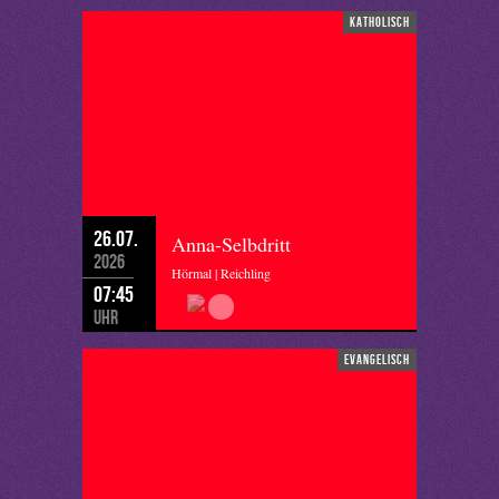
katholisch
26.07.
Anna-Selbdritt
2026
Hörmal | Reichling
07:45
Uhr
evangelisch