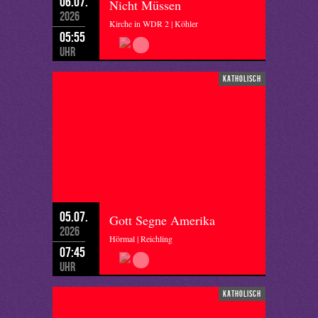
06.07.
Nicht Müssen
2026
Kirche in WDR 2 | Köhler
05:55
Uhr
katholisch
05.07.
Gott Segne Amerika
2026
Hörmal | Reichling
07:45
Uhr
katholisch