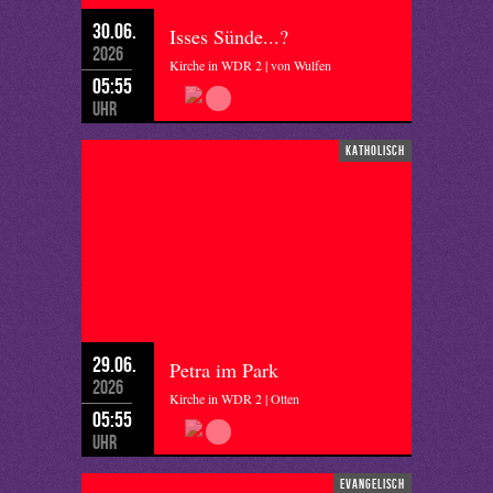
30.06.
Isses Sünde...?
2026
Kirche in WDR 2 | von Wulfen
05:55
Uhr
katholisch
29.06.
Petra im Park
2026
Kirche in WDR 2 | Otten
05:55
Uhr
evangelisch