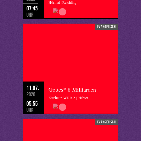
Hörmal | Reichling
07:45
Uhr
evangelisch
11.07.
Gottes* 8 Milliarden
2026
Kirche in WDR 2 | Richter
05:55
Uhr
evangelisch