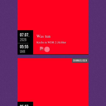
07.07.
Was tun
2026
Kirche in WDR 2 | Köhler
05:55
Uhr
evangelisch