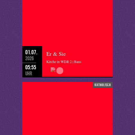
01.07.
Er & Sie
2026
Kirche in WDR 2 | Bans
05:55
Uhr
katholisch