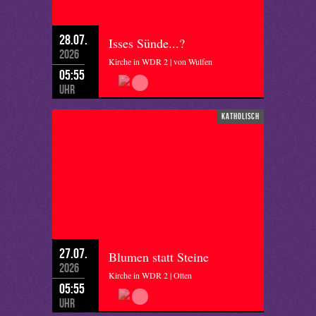
28.07.
Isses Sünde...?
2026
Kirche in WDR 2 | von Wulfen
05:55
Uhr
katholisch
27.07.
Blumen statt Steine
2026
Kirche in WDR 2 | Otten
05:55
Uhr