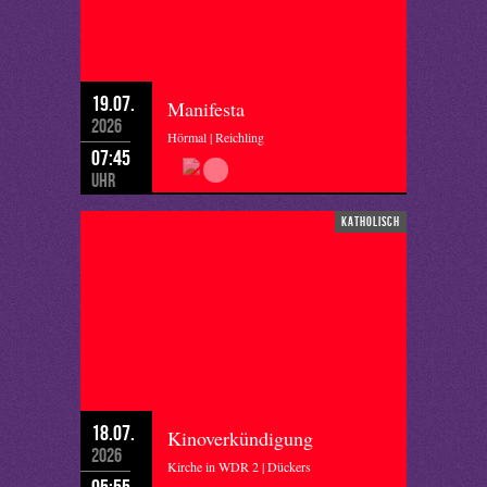
19.07.
Manifesta
2026
Hörmal | Reichling
07:45
Uhr
katholisch
18.07.
Kinoverkündigung
2026
Kirche in WDR 2 | Dückers
05:55