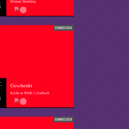
Hörmal | Reichling
5
evangelisch
.
Geschenkt
Kirche in WDR 2 | Garbisch
5
evangelisch