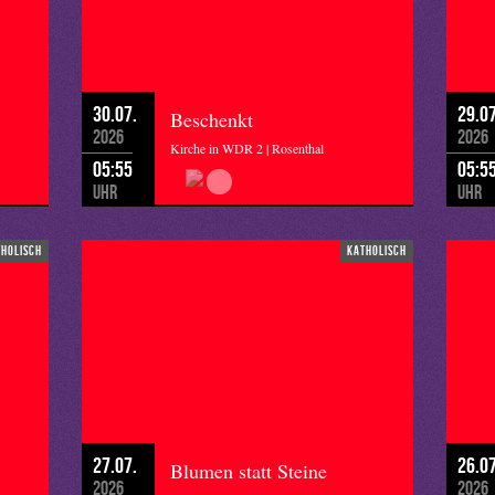
30.07.
29.07
Beschenkt
2026
2026
Kirche in WDR 2 | Rosenthal
05:55
05:5
Uhr
Uhr
tholisch
katholisch
27.07.
26.07
Blumen statt Steine
2026
2026