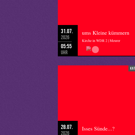
31.07.
ums Kleine kümmern
2026
Kirche in WDR 2 | Meurer
05:55
Uhr
ka
28.07.
Isses Sünde...?
2026