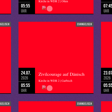
Kirche in WDR 2 | Otten
05:55
07:4
Uhr
Uhr
ngelisch
evangelisch
24.07.
23.07
Zivilcourage auf Dänisch
2026
2026
Kirche in WDR 2 | Garbisch
05:55
05:5
Uhr
Uhr
ngelisch
evangelisch