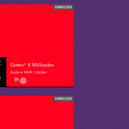
evangelisch
.
Gottes* 8 Milliarden
Kirche in WDR 2 | Richter
5
evangelisch