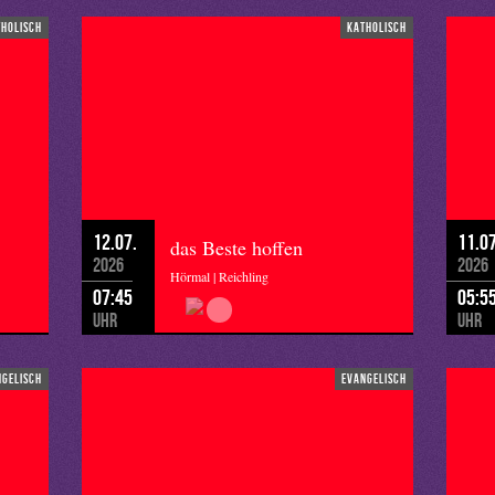
tholisch
katholisch
12.07.
11.07
das Beste hoffen
2026
2026
Hörmal | Reichling
07:45
05:5
Uhr
Uhr
ngelisch
evangelisch