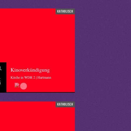
katholisch
.
Kinoverkündigung
Kirche in WDR 2 | Hartmann
5
katholisch