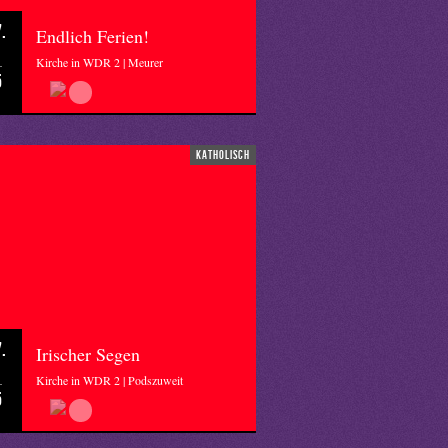
.
Endlich Ferien!
Kirche in WDR 2 | Meurer
5
katholisch
.
Irischer Segen
Kirche in WDR 2 | Podszuweit
5