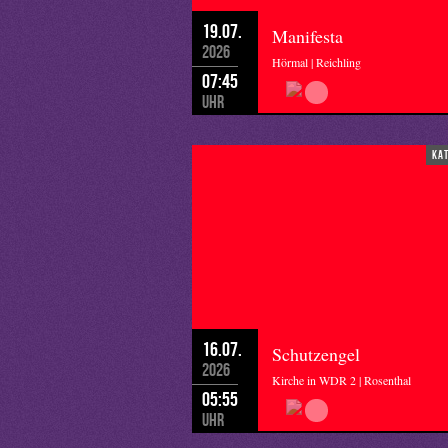
19.07.
Manifesta
2026
Hörmal | Reichling
07:45
Uhr
ka
16.07.
Schutzengel
2026
Kirche in WDR 2 | Rosenthal
05:55
Uhr