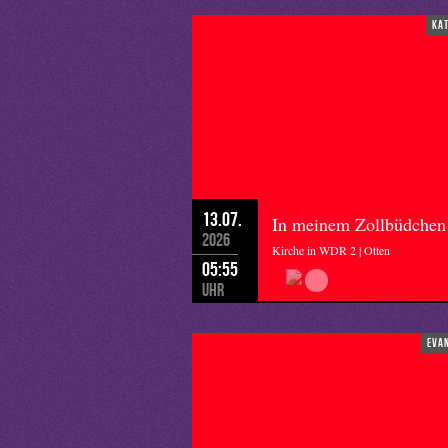
ka
13.07.
In meinem Zollbüdchen
2026
Kirche in WDR 2 | Otten
05:55
Uhr
eva