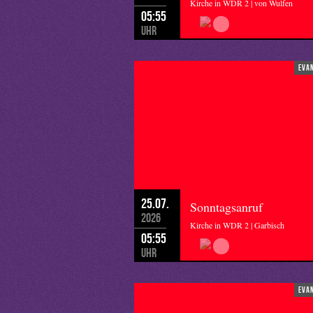
Kirche in WDR 2 | von Wulfen
05:55
Uhr
eva
25.07.
Sonntagsanruf
2026
Kirche in WDR 2 | Garbisch
05:55
Uhr
eva