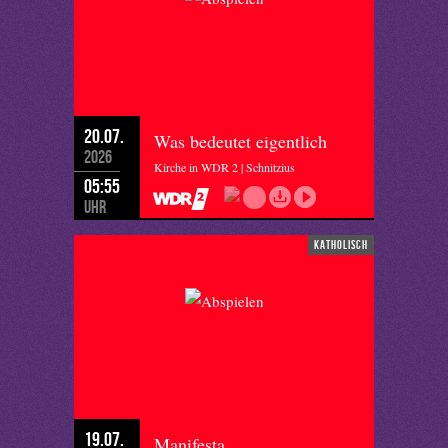
20.07.
Was bedeutet eigentlich
2026
Kirche in WDR 2 | Schnitzius
05:55
Uhr
katholisch
19.07.
Manifesta