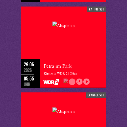
katholisch
29.06.
Petra im Park
2026
Kirche in WDR 2 | Otten
05:55
Uhr
evangelisch