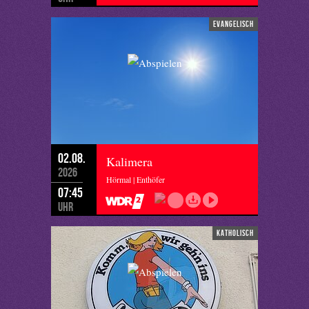
evangelisch
02.08.
Kalimera
2026
Hörmal | Enthöfer
07:45
Uhr
katholisch