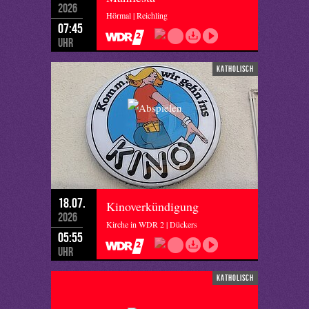
2026
Hörmal | Reichling
07:45
Uhr
katholisch
18.07.
Kinoverkündigung
2026
Kirche in WDR 2 | Dückers
05:55
Uhr
katholisch