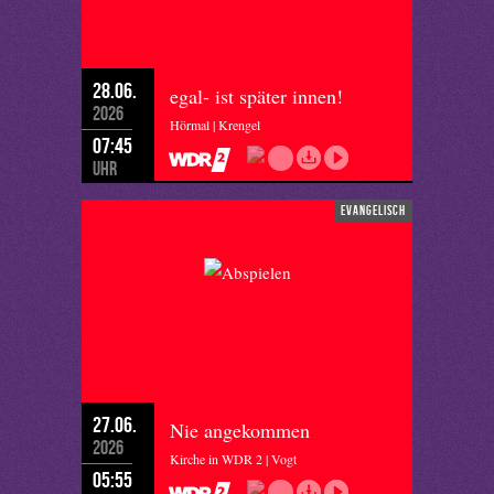
28.06.
egal- ist später innen!
2026
Hörmal | Krengel
07:45
Uhr
evangelisch
27.06.
Nie angekommen
2026
Kirche in WDR 2 | Vogt
05:55