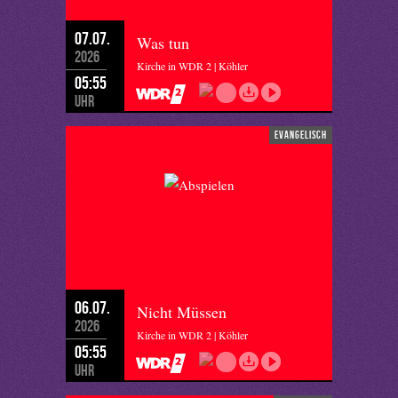
07.07.
Was tun
2026
Kirche in WDR 2 | Köhler
05:55
Uhr
evangelisch
06.07.
Nicht Müssen
2026
Kirche in WDR 2 | Köhler
05:55
Uhr