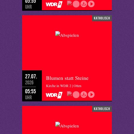
05:55
Uhr
katholisch
27.07.
Blumen statt Steine
2026
Kirche in WDR 2 | Otten
05:55
Uhr
katholisch