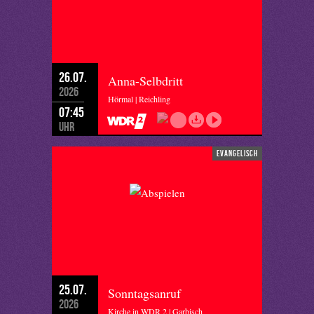
26.07.
Anna-Selbdritt
2026
Hörmal | Reichling
07:45
Uhr
evangelisch
25.07.
Sonntagsanruf
2026
Kirche in WDR 2 | Garbisch