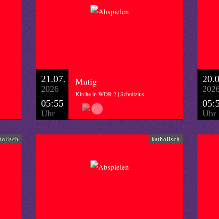
21.07.
20.0
Mutig
2026
202
Kirche in WDR 2 | Schnitzius
05:55
05:
Uhr
Uhr
holisch
katholisch