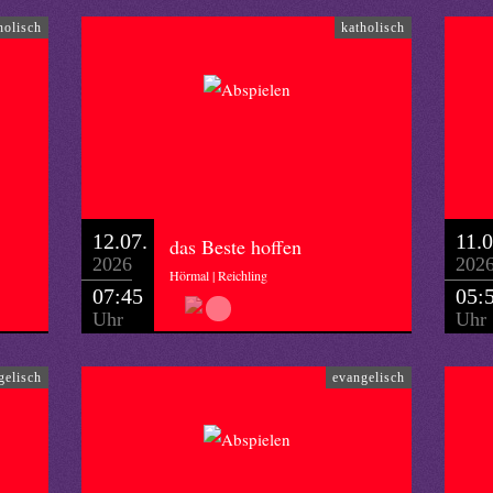
holisch
katholisch
12.07.
11.0
das Beste hoffen
2026
202
Hörmal | Reichling
07:45
05:
Uhr
Uhr
gelisch
evangelisch