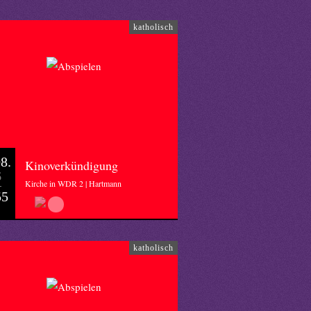
katholisch
8.
Kinoverkündigung
6
Kirche in WDR 2 | Hartmann
55
katholisch