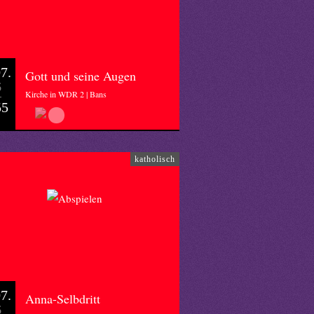
7.
Gott und seine Augen
6
Kirche in WDR 2 | Bans
55
katholisch
7.
Anna-Selbdritt
6