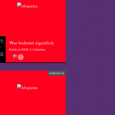
7.
Was bedeutet eigentlich
6
Kirche in WDR 2 | Schnitzius
55
katholisch