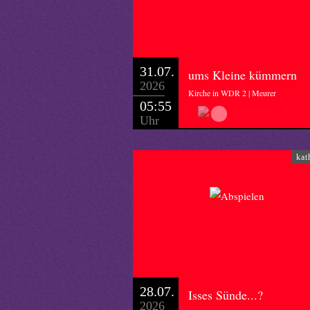
31.07.
ums Kleine kümmern
2026
Kirche in WDR 2 | Meurer
05:55
Uhr
kat
28.07.
Isses Sünde...?
2026