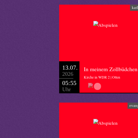
kat
13.07.
In meinem Zollbüdchen
2026
Kirche in WDR 2 | Otten
05:55
Uhr
evan