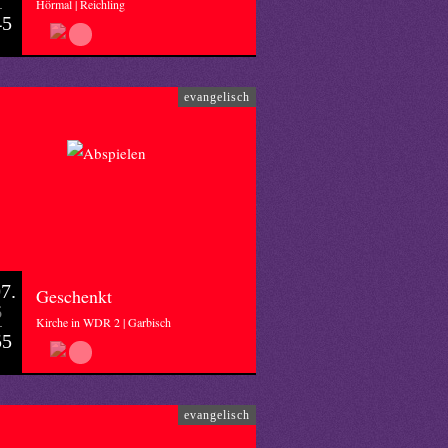
Hörmal | Reichling
45
evangelisch
7.
Geschenkt
6
Kirche in WDR 2 | Garbisch
55
evangelisch