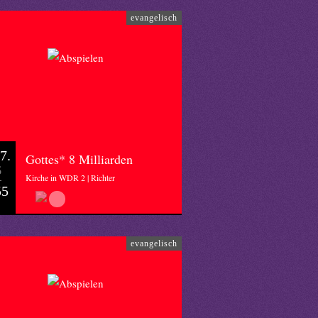
evangelisch
7.
Gottes* 8 Milliarden
6
Kirche in WDR 2 | Richter
55
evangelisch