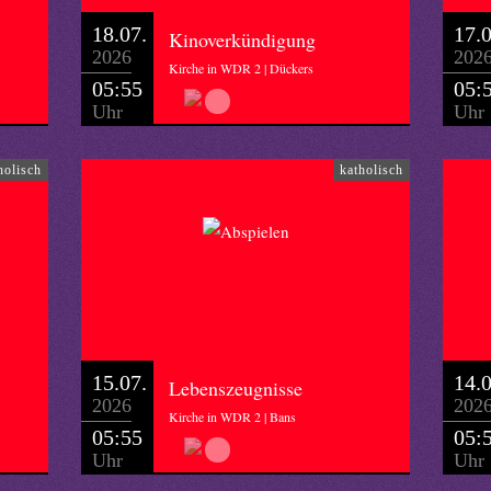
18.07.
17.0
Kinoverkündigung
2026
202
Kirche in WDR 2 | Dückers
05:55
05:
Uhr
Uhr
holisch
katholisch
15.07.
14.0
Lebenszeugnisse
2026
202
Kirche in WDR 2 | Bans
05:55
05:
Uhr
Uhr