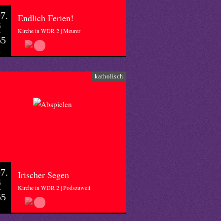
7.
Endlich Ferien!
6
Kirche in WDR 2 | Meurer
55
katholisch
7.
Irischer Segen
6
Kirche in WDR 2 | Podszuweit
55