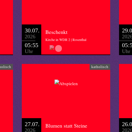
30.07.
29.0
Beschenkt
2026
202
Kirche in WDR 2 | Rosenthal
05:55
05:
Uhr
Uhr
holisch
katholisch
27.07.
26.0
Blumen statt Steine
2026
202