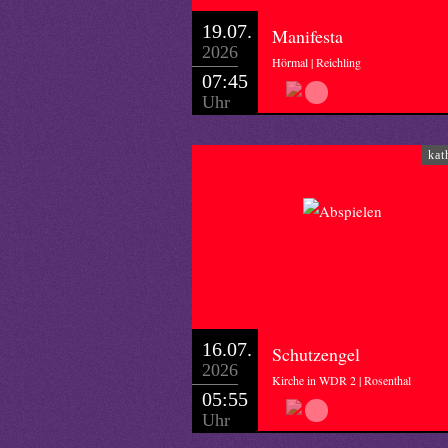
19.07.
Manifesta
2026
Hörmal | Reichling
07:45
Uhr
kat
16.07.
Schutzengel
2026
Kirche in WDR 2 | Rosenthal
05:55
Uhr