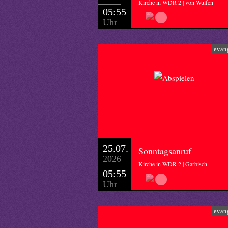
Kirche in WDR 2 | von Wulfen
05:55
Uhr
evan
25.07.
Sonntagsanruf
2026
Kirche in WDR 2 | Garbisch
05:55
Uhr
evan