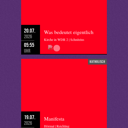
20.07.
Was bedeutet eigentlich
2026
Kirche in WDR 2 | Schnitzius
05:55
Uhr
katholisch
19.07.
Manifesta
2026
Hörmal | Reichling