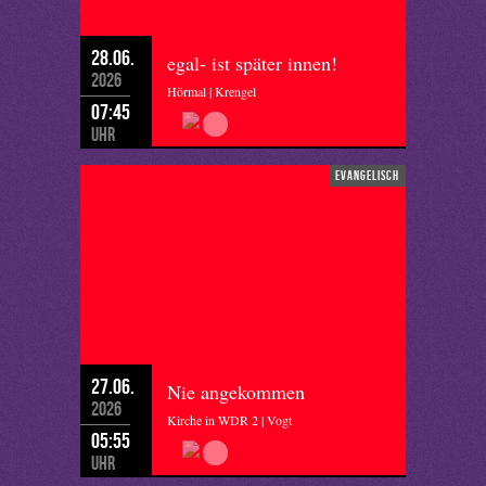
28.06.
egal- ist später innen!
2026
Hörmal | Krengel
07:45
Uhr
evangelisch
27.06.
Nie angekommen
2026
Kirche in WDR 2 | Vogt
05:55
Uhr