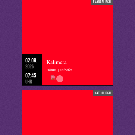
evangelisch
02.08.
Kalimera
2026
Hörmal | Enthöfer
07:45
Uhr
katholisch