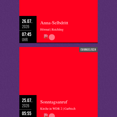
26.07.
Anna-Selbdritt
2026
Hörmal | Reichling
07:45
Uhr
evangelisch
25.07.
Sonntagsanruf
2026
Kirche in WDR 2 | Garbisch
05:55