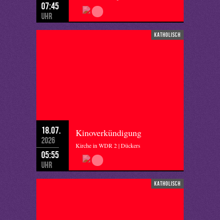
07:45
Uhr
katholisch
18.07.
Kinoverkündigung
2026
Kirche in WDR 2 | Dückers
05:55
Uhr
katholisch