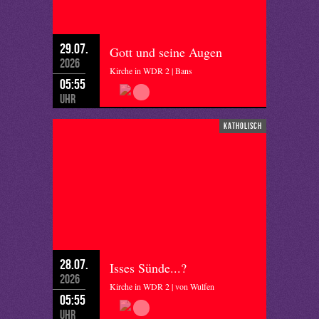
29.07.
Gott und seine Augen
2026
Kirche in WDR 2 | Bans
05:55
Uhr
katholisch
28.07.
Isses Sünde...?
2026
Kirche in WDR 2 | von Wulfen
05:55
Uhr