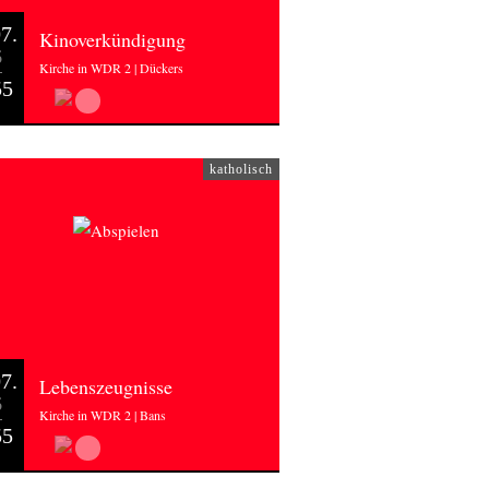
7.
Kinoverkündigung
6
Kirche in WDR 2 | Dückers
55
katholisch
7.
Lebenszeugnisse
6
Kirche in WDR 2 | Bans
55