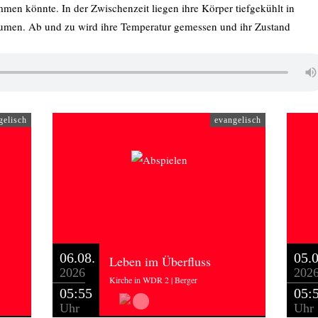
men könnte. In der Zwischenzeit liegen ihre Körper tiefgekühlt in
räumen. Ab und zu wird ihre Temperatur gemessen und ihr Zustand
utieren, ob das eine kluge Investition in ein Leben nach dem Tod ist.
Bedford auf jeden Fall gefällt, zumal ich selber längst nicht mehr
gewesen, als er starb. Auf ewige Jugend dürfte er also nicht mehr
ein gelebtes Leben so wertvoll vorgekommen, dass er es selbst im
gelisch
evangelisch
n zurückhaben wollte.
eht mir im Leben nicht mehr offen, wie noch vor Jahrzehnten. Aber,
vielleicht etwas skurrilen - Konservierungs-Versuch von vor 50
rt. Jeden Tag. In jedem Lebensalter. Und jeden Tag.
06.08.
05.0
Leben im Überfluss
2026
202
Kirche in WDR 2 | Berger
05:55
05:
Uhr
Uhr