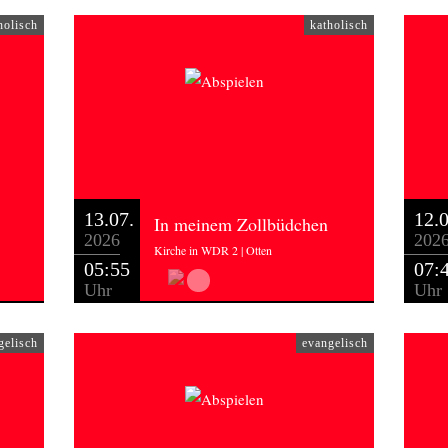
holisch
katholisch
13.07.
12.0
In meinem Zollbüdchen
2026
202
Kirche in WDR 2 | Otten
05:55
07:
Uhr
Uhr
gelisch
evangelisch