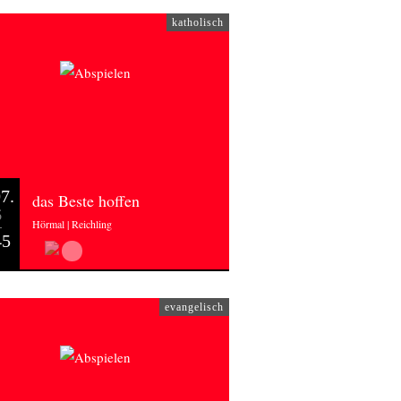
katholisch
7.
das Beste hoffen
6
Hörmal | Reichling
45
evangelisch