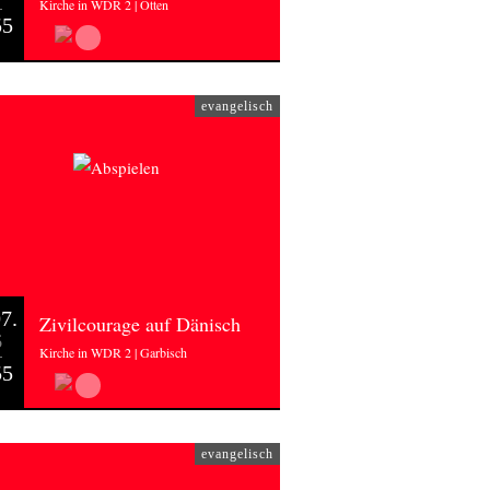
Kirche in WDR 2 | Otten
55
evangelisch
7.
Zivilcourage auf Dänisch
6
Kirche in WDR 2 | Garbisch
55
evangelisch