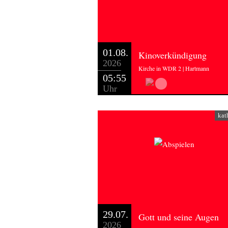
01.08.
Kinoverkündigung
2026
Kirche in WDR 2 | Hartmann
05:55
Uhr
kat
29.07.
Gott und seine Augen
2026