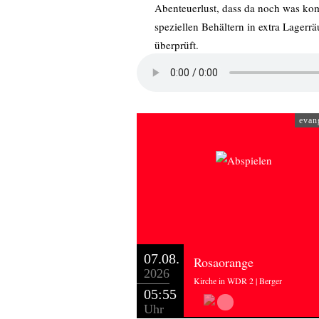
Abenteuerlust, dass da noch was kom
speziellen Behältern in extra Lager
überprüft.
Ich will jetzt gar nicht darüber disk
Was mir an der Geschichte des James 
die Jüngste bin: Er ist 73 Jahre alt 
gehofft haben. Stattdessen ist ihm s
evan
Körper eines 73-Jährigen irgendwan
Ja, ich bin keine 20 mehr. Vieles st
was mir James Bedford – mit seinem 
Jahren zeigt: Das Leben ist lebenswe
07.08.
Rosaorange
2026
Kirche in WDR 2 | Berger
05:55
Uhr