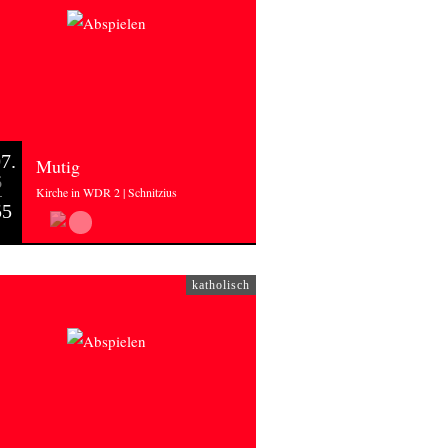
7.
Mutig
6
Kirche in WDR 2 | Schnitzius
55
katholisch