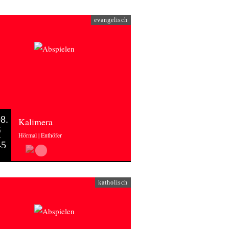
evangelisch
8.
Kalimera
6
Hörmal | Enthöfer
45
katholisch