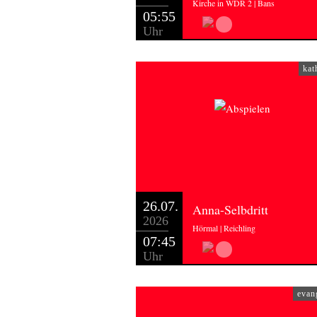
Kirche in WDR 2 | Bans
05:55
Uhr
kat
26.07.
Anna-Selbdritt
2026
Hörmal | Reichling
07:45
Uhr
evan