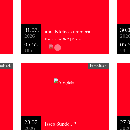
31.07.
30.0
ums Kleine kümmern
2026
202
Kirche in WDR 2 | Meurer
05:55
05:
Uhr
Uhr
holisch
katholisch
28.07.
27.0
Isses Sünde...?
2026
202