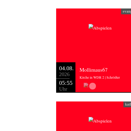
evan
04.08.
Mollimaus67
2026
Kirche in WDR 2 | Schrödter
05:55
Uhr
kat