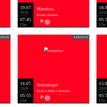
19.07.
18.0
Manifesta
2026
202
Hörmal | Reichling
07:45
05:
Uhr
Uhr
holisch
katholisch
16.07.
15.0
Schutzengel
2026
202
Kirche in WDR 2 | Rosenthal
05:55
05:
Uhr
Uhr