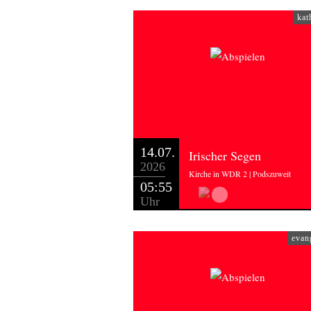
kat
14.07.
Irischer Segen
2026
Kirche in WDR 2 | Podszuweit
05:55
Uhr
evan