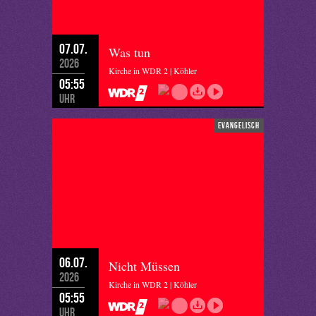
07.07.
Was tun
2026
Kirche in WDR 2 | Köhler
05:55
Uhr
evangelisch
06.07.
Nicht Müssen
2026
Kirche in WDR 2 | Köhler
05:55
Uhr