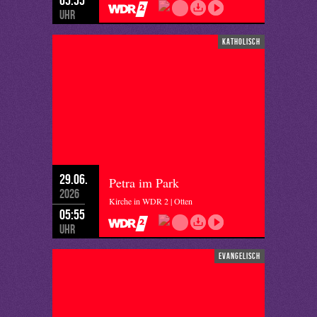
Uhr
katholisch
29.06.
Petra im Park
2026
Kirche in WDR 2 | Otten
05:55
Uhr
evangelisch