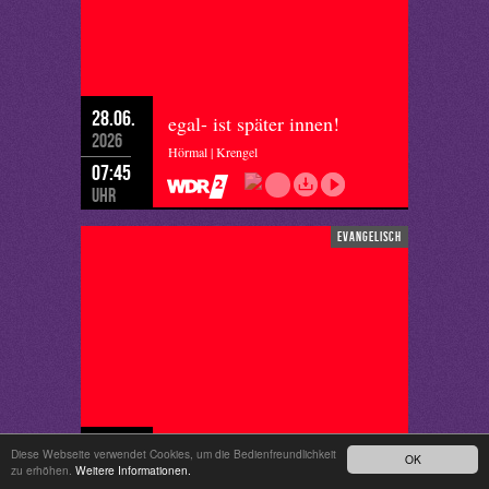
28.06.
egal- ist später innen!
2026
Hörmal | Krengel
07:45
Uhr
evangelisch
27.06.
Nie angekommen
Diese Webseite verwendet Cookies, um die Bedienfreundlichkeit
OK
2026
zu erhöhen.
Weitere Informationen.
Kirche in WDR 2 | Vogt