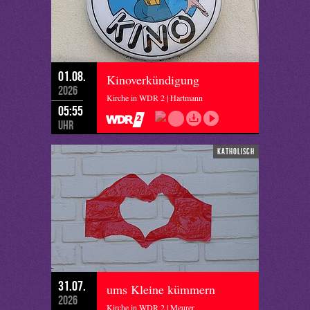
01.08.
Kinoverkündigung
2026
Kirche in WDR 2 | Hartmann
05:55
Uhr
katholisch
31.07.
ums Kleine kümmern
2026
Kirche in WDR 2 | Meurer