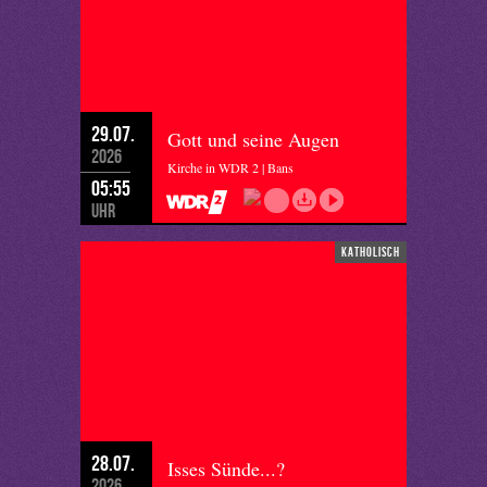
29.07.
Gott und seine Augen
2026
Kirche in WDR 2 | Bans
05:55
Uhr
katholisch
28.07.
Isses Sünde...?
2026