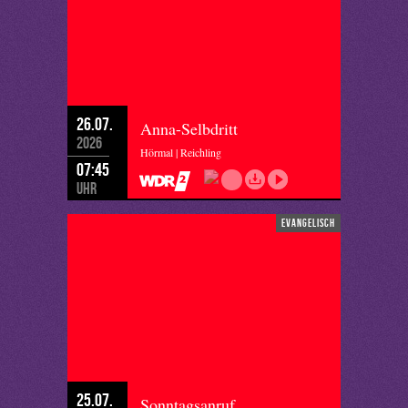
26.07.
Anna-Selbdritt
2026
Hörmal | Reichling
07:45
Uhr
evangelisch
25.07.
Sonntagsanruf