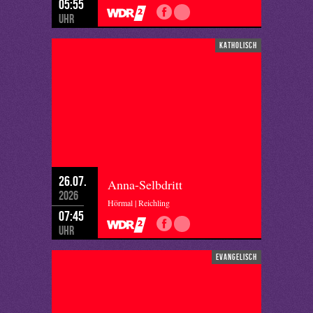
05:55
Uhr
katholisch
26.07.
Anna-Selbdritt
2026
Hörmal | Reichling
07:45
Uhr
evangelisch