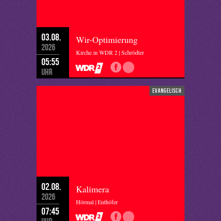
03.08.
Wir-Optimierung
2026
Kirche in WDR 2 | Schrödter
05:55
Uhr
evangelisch
02.08.
Kalimera
2026
Hörmal | Enthöfer
07:45