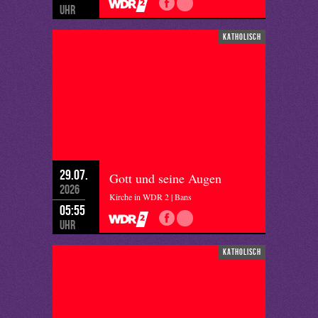
Uhr
katholisch
29.07.
Gott und seine Augen
2026
Kirche in WDR 2 | Bans
05:55
Uhr
katholisch