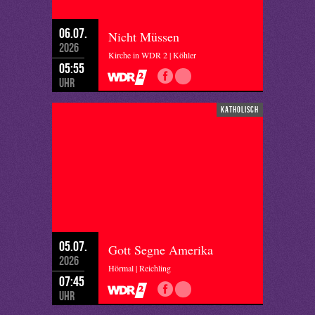
06.07.
Nicht Müssen
2026
Kirche in WDR 2 | Köhler
05:55
Uhr
katholisch
05.07.
Gott Segne Amerika
2026
Hörmal | Reichling
07:45
Uhr