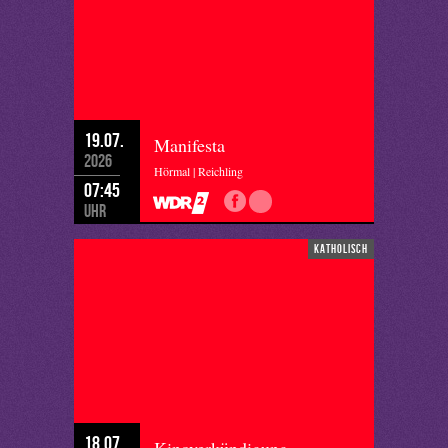
19.07.
Manifesta
2026
Hörmal | Reichling
07:45
Uhr
katholisch
18.07.