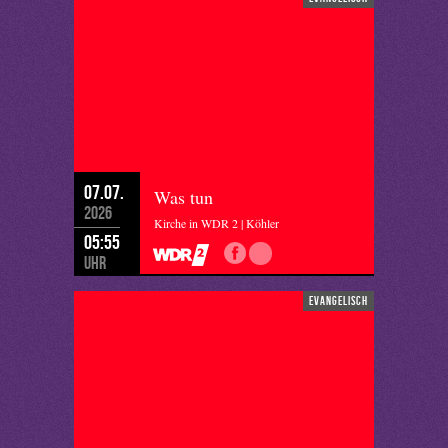
07.07.
Was tun
2026
Kirche in WDR 2 | Köhler
05:55
Uhr
evangelisch