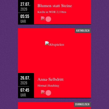
27.07.
Blumen statt Steine
2026
Kirche in WDR 2 | Otten
05:55
Uhr
katholisch
26.07.
Anna-Selbdritt
2026
Hörmal | Reichling
07:45
Uhr
evangelisch