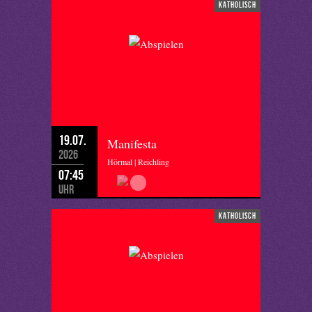
katholisch
19.07.
Manifesta
2026
Hörmal | Reichling
07:45
Uhr
katholisch