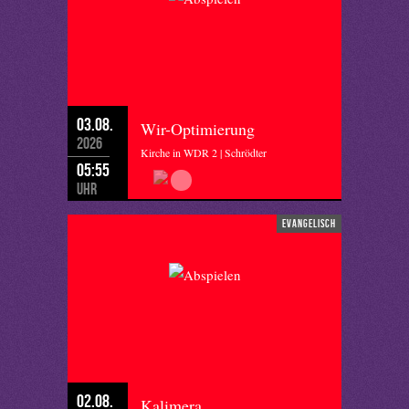
03.08.
Wir-Optimierung
2026
Kirche in WDR 2 | Schrödter
05:55
Uhr
evangelisch
02.08.
Kalimera