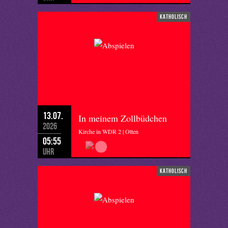
katholisch
13.07.
In meinem Zollbüdchen
2026
Kirche in WDR 2 | Otten
05:55
Uhr
katholisch