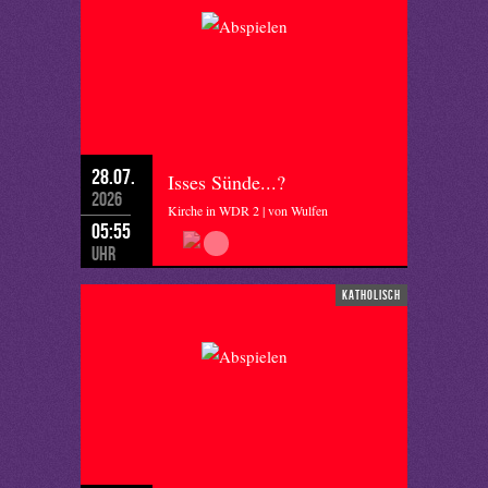
28.07.
Isses Sünde...?
2026
Kirche in WDR 2 | von Wulfen
05:55
Uhr
katholisch