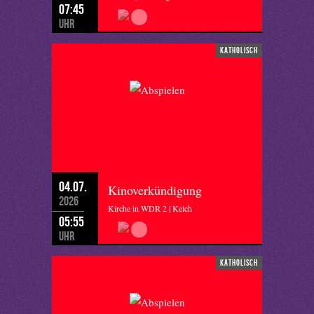
07:45
Uhr
katholisch
04.07.
Kinoverkündigung
2026
Kirche in WDR 2 | Kelch
05:55
Uhr
katholisch