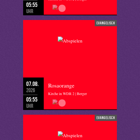
05:55
Uhr
evangelisch
07.08.
Rosaorange
2026
Kirche in WDR 2 | Berger
05:55
Uhr
evangelisch