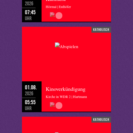
2026
Hörmal | Enthöfer
07:45
Uhr
katholisch
01.08.
Kinoverkündigung
2026
Kirche in WDR 2 | Hartmann
05:55
Uhr
katholisch