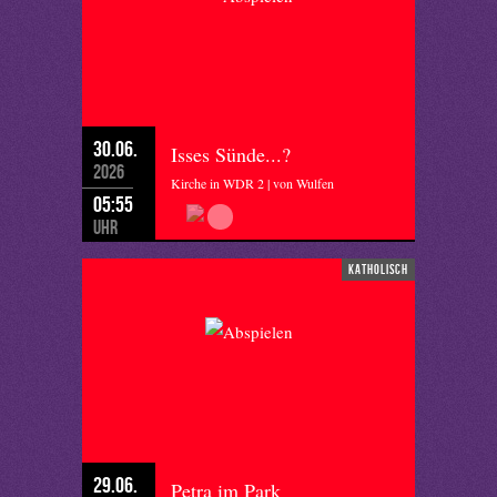
30.06.
Isses Sünde...?
2026
Kirche in WDR 2 | von Wulfen
05:55
Uhr
katholisch
29.06.
Petra im Park