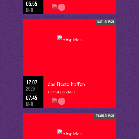
05:55
Uhr
katholisch
12.07.
das Beste hoffen
2026
Hörmal | Reichling
07:45
Uhr
evangelisch