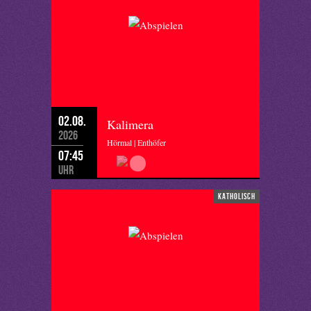
02.08.
Kalimera
2026
Hörmal | Enthöfer
07:45
Uhr
katholisch