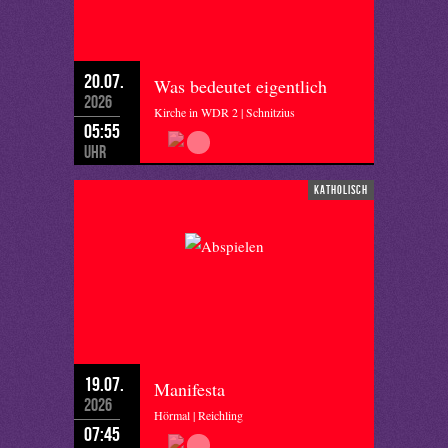
20.07.
Was bedeutet eigentlich
2026
Kirche in WDR 2 | Schnitzius
05:55
Uhr
katholisch
19.07.
Manifesta
2026
Hörmal | Reichling
07:45