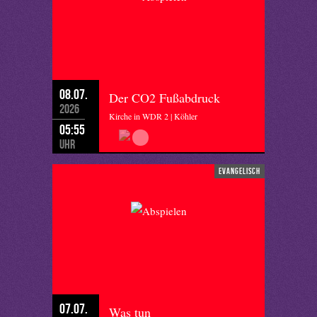
08.07.
Der CO2 Fußabdruck
2026
Kirche in WDR 2 | Köhler
05:55
Uhr
evangelisch
07.07.
Was tun