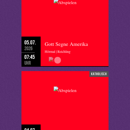
05.07.
Gott Segne Amerika
2026
Hörmal | Reichling
07:45
Uhr
katholisch