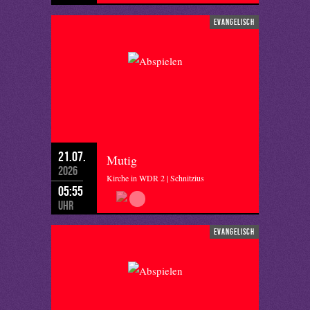
evangelisch
21.07.
Mutig
2026
Kirche in WDR 2 | Schnitzius
05:55
Uhr
evangelisch