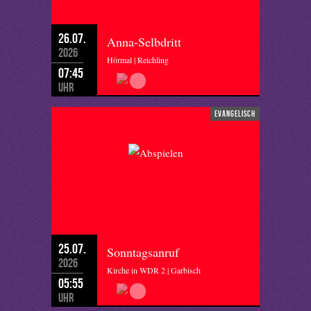
26.07.
Anna-Selbdritt
2026
Hörmal | Reichling
07:45
Uhr
evangelisch
25.07.
Sonntagsanruf
2026
Kirche in WDR 2 | Garbisch
05:55
Uhr