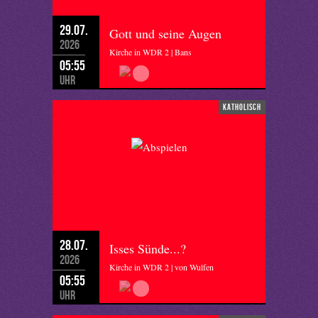
29.07.
Gott und seine Augen
2026
Kirche in WDR 2 | Bans
05:55
Uhr
katholisch
28.07.
Isses Sünde...?
2026
Kirche in WDR 2 | von Wulfen
05:55
Uhr