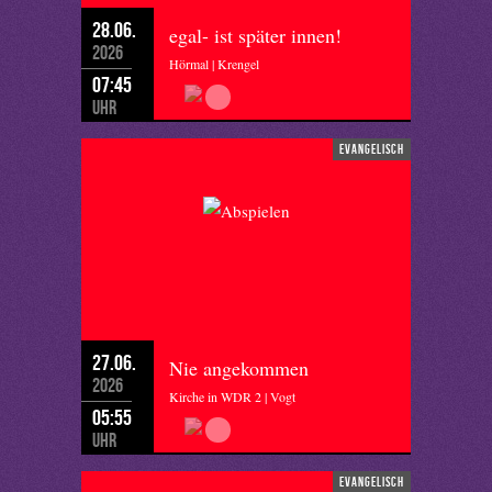
28.06.
egal- ist später innen!
2026
Hörmal | Krengel
07:45
Uhr
evangelisch
27.06.
Nie angekommen
2026
Kirche in WDR 2 | Vogt
05:55
Uhr
evangelisch