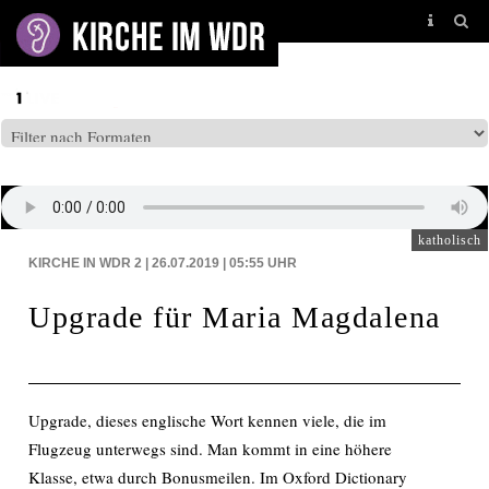
BEITRÄGE AUF: WDR2
katholisch
KIRCHE IN WDR 2 | 26.07.2019 | 05:55
UHR
Upgrade für Maria Magdalena
Upgrade, dieses englische Wort kennen viele, die im
Flugzeug unterwegs sind. Man kommt in eine höhere
Klasse, etwa durch Bonusmeilen. Im Oxford Dictionary