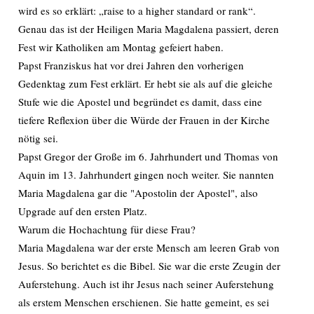
wird es so erklärt: „raise to a higher standard or rank“.
Genau das ist der Heiligen Maria Magdalena passiert, deren
Fest wir Katholiken am Montag gefeiert haben.
Papst Franziskus hat vor drei Jahren den vorherigen
Gedenktag zum Fest erklärt. Er hebt sie als auf die gleiche
Stufe wie die Apostel und begründet es damit, dass eine
tiefere Reflexion über die Würde der Frauen in der Kirche
nötig sei.
Papst Gregor der Große im 6. Jahrhundert und Thomas von
Aquin im 13. Jahrhundert gingen noch weiter. Sie nannten
Maria Magdalena gar die "Apostolin der Apostel", also
Upgrade auf den ersten Platz.
Warum die Hochachtung für diese Frau?
Maria Magdalena war der erste Mensch am leeren Grab von
Jesus. So berichtet es die Bibel. Sie war die erste Zeugin der
Auferstehung. Auch ist ihr Jesus nach seiner Auferstehung
als erstem Menschen erschienen. Sie hatte gemeint, es sei