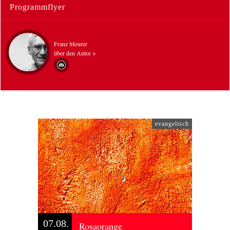
Programmflyer
Franz Meurer
über den Autor >
evangelisch
07.08.
Rosaorange