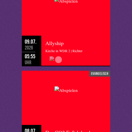
09.07.
Allyship
2026
Kirche in WDR 2 | Richter
05:55
Uhr
evangelisch
08.07.