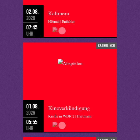
02.08.
Kalimera
2026
Hörmal | Enthöfer
07:45
Uhr
katholisch
01.08.
Kinoverkündigung
2026
Kirche in WDR 2 | Hartmann
05:55
Uhr