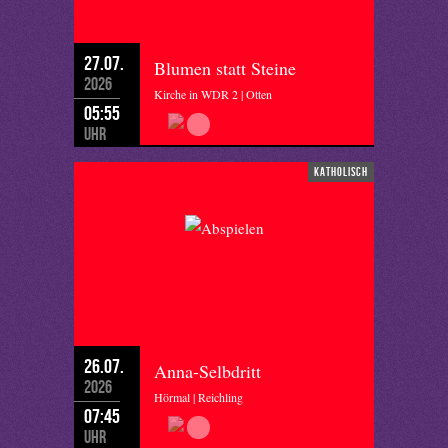
27.07.
Blumen statt Steine
2026
Kirche in WDR 2 | Otten
05:55
Uhr
katholisch
26.07.
Anna-Selbdritt
2026
Hörmal | Reichling
07:45
Uhr