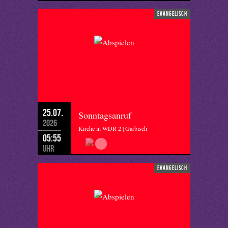
evangelisch
25.07.
Sonntagsanruf
2026
Kirche in WDR 2 | Garbisch
05:55
Uhr
evangelisch