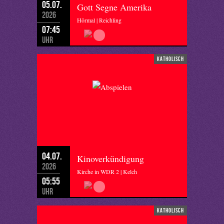
05.07.
Gott Segne Amerika
2026
Hörmal | Reichling
07:45
Uhr
katholisch
04.07.
Kinoverkündigung
2026
Kirche in WDR 2 | Kelch
05:55
Uhr
katholisch