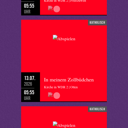
Kirche in WDR 2 | Podszuweit
05:55
Uhr
katholisch
13.07.
In meinem Zollbüdchen
2026
Kirche in WDR 2 | Otten
05:55
Uhr
katholisch