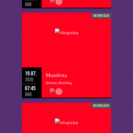
Uhr
katholisch
19.07.
Manifesta
2026
Hörmal | Reichling
07:45
Uhr
katholisch