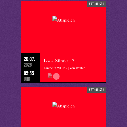
katholisch
28.07.
Isses Sünde...?
2026
Kirche in WDR 2 | von Wulfen
05:55
Uhr
katholisch