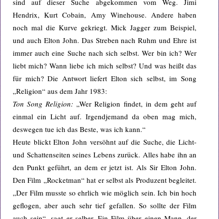
sind auf dieser Suche abgekommen vom Weg. Jimi
Hendrix, Kurt Cobain, Amy Winehouse. Andere haben
noch mal die Kurve gekriegt. Mick Jagger zum Beispiel,
und auch Elton John. Das Streben nach Ruhm und Ehre ist
immer auch eine Suche nach sich selbst. Wer bin ich? Wer
liebt mich? Wann liebe ich mich selbst? Und was heißt das
für mich? Die Antwort liefert Elton sich selbst, im Song
„Religion“ aus dem Jahr 1983:
Ton Song Religion:
„Wer Religion findet, in dem geht auf
einmal ein Licht auf. Irgendjemand da oben mag mich,
deswegen tue ich das Beste, was ich kann.“
Heute blickt Elton John versöhnt auf die Suche, die Licht-
und Schattenseiten seines Lebens zurück. Alles habe ihn an
den Punkt geführt, an dem er jetzt ist. Als Sir Elton John.
Den Film „Rocketman“ hat er selbst als Produzent begleitet.
„Der Film musste so ehrlich wie möglich sein. Ich bin hoch
geflogen, aber auch sehr tief gefallen. So sollte der Film
auch sein“, sagt er selber. Ein Film über einen Mann, der