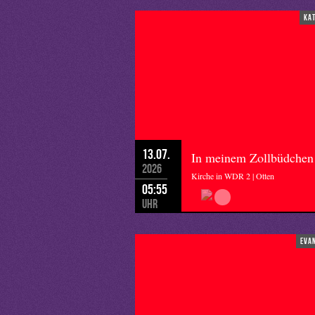
ka
13.07.
In meinem Zollbüdchen
2026
Kirche in WDR 2 | Otten
05:55
Uhr
eva