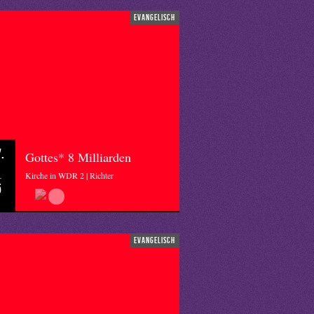
evangelisch
.
Gottes* 8 Milliarden
Kirche in WDR 2 | Richter
5
evangelisch