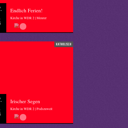
.
Endlich Ferien!
Kirche in WDR 2 | Meurer
5
katholisch
.
Irischer Segen
Kirche in WDR 2 | Podszuweit
5