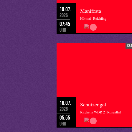
19.07.
Manifesta
2026
Hörmal | Reichling
07:45
Uhr
ka
16.07.
Schutzengel
2026
Kirche in WDR 2 | Rosenthal
05:55
Uhr