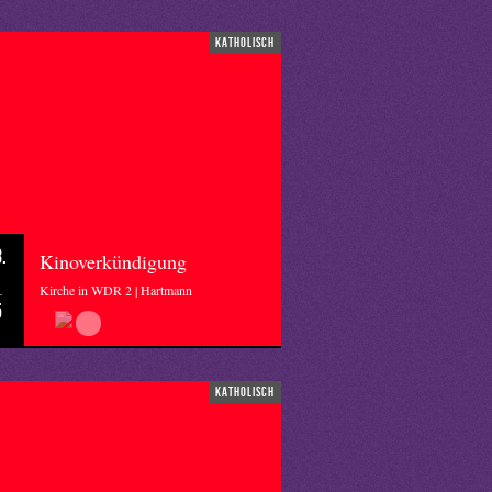
katholisch
.
Kinoverkündigung
Kirche in WDR 2 | Hartmann
5
katholisch