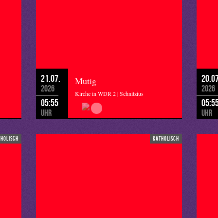
21.07.
20.07
Mutig
2026
2026
Kirche in WDR 2 | Schnitzius
05:55
05:5
Uhr
Uhr
tholisch
katholisch