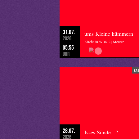
31.07.
ums Kleine kümmern
2026
Kirche in WDR 2 | Meurer
05:55
Uhr
ka
28.07.
Isses Sünde...?
2026