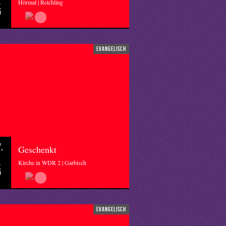
Hörmal | Reichling
5
evangelisch
.
Geschenkt
Kirche in WDR 2 | Garbisch
5
evangelisch