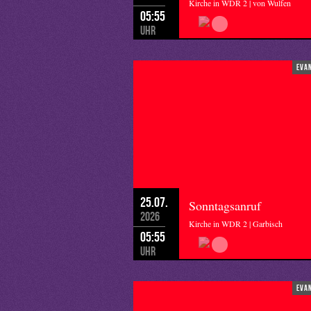
Kirche in WDR 2 | von Wulfen
05:55
Uhr
eva
25.07.
Sonntagsanruf
2026
Kirche in WDR 2 | Garbisch
05:55
Uhr
eva