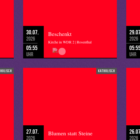
30.07.
29.07
Beschenkt
2026
2026
Kirche in WDR 2 | Rosenthal
05:55
05:5
Uhr
Uhr
tholisch
katholisch
27.07.
26.07
Blumen statt Steine
2026
2026