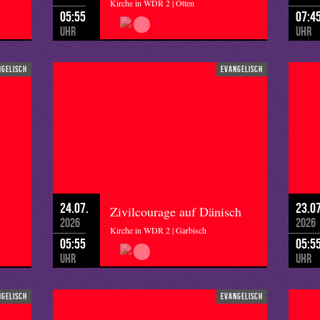
Kirche in WDR 2 | Otten
05:55
07:4
Uhr
Uhr
ngelisch
evangelisch
24.07.
23.07
Zivilcourage auf Dänisch
2026
2026
Kirche in WDR 2 | Garbisch
05:55
05:5
Uhr
Uhr
ngelisch
evangelisch