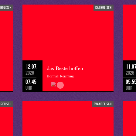
tholisch
katholisch
12.07.
11.07
das Beste hoffen
2026
2026
Hörmal | Reichling
07:45
05:5
Uhr
Uhr
ngelisch
evangelisch