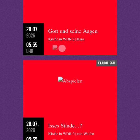
29.07.
Gott und seine Augen
2026
Kirche in WDR 2 | Bans
05:55
Uhr
katholisch
28.07.
Isses Sünde...?
2026
Kirche in WDR 2 | von Wulfen
05:55