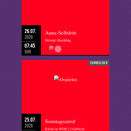
26.07.
Anna-Selbdritt
2026
Hörmal | Reichling
07:45
Uhr
evangelisch
25.07.
Sonntagsanruf
2026
Kirche in WDR 2 | Garbisch