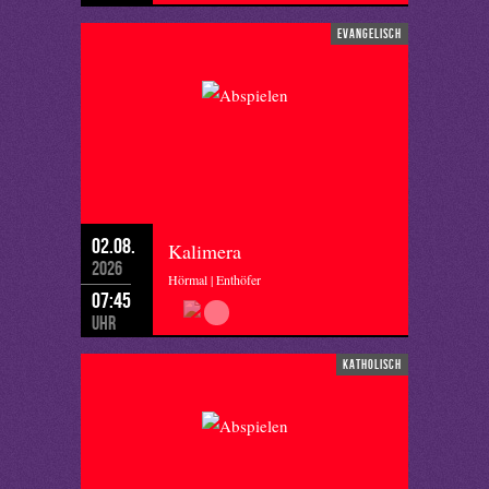
evangelisch
02.08.
Kalimera
2026
Hörmal | Enthöfer
07:45
Uhr
katholisch