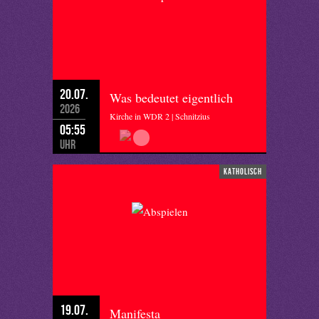
20.07.
Was bedeutet eigentlich
2026
Kirche in WDR 2 | Schnitzius
05:55
Uhr
katholisch
19.07.
Manifesta