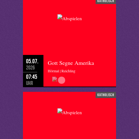
katholisch
05.07.
Gott Segne Amerika
2026
Hörmal | Reichling
07:45
Uhr
katholisch