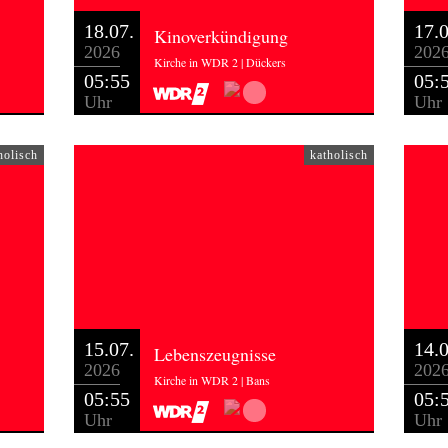
18.07.
17.0
Kinoverkündigung
2026
202
Kirche in WDR 2 | Dückers
05:55
05:
Uhr
Uhr
holisch
katholisch
15.07.
14.0
Lebenszeugnisse
2026
202
Kirche in WDR 2 | Bans
05:55
05:
Uhr
Uhr