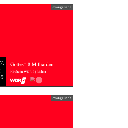
evangelisch
7.
Gottes* 8 Milliarden
6
Kirche in WDR 2 | Richter
55
evangelisch