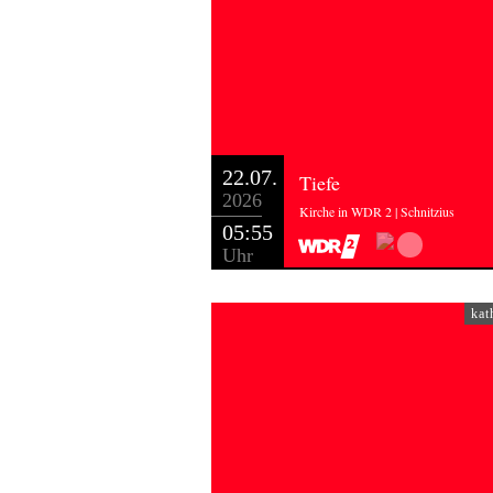
22.07.
Tiefe
2026
Kirche in WDR 2 | Schnitzius
05:55
Uhr
kat