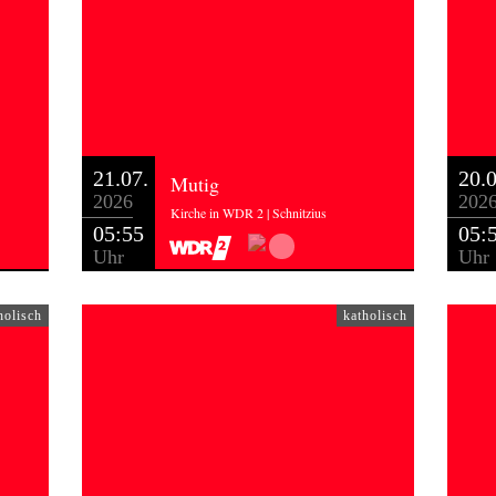
21.07.
20.0
Mutig
2026
202
Kirche in WDR 2 | Schnitzius
05:55
05:
Uhr
Uhr
holisch
katholisch