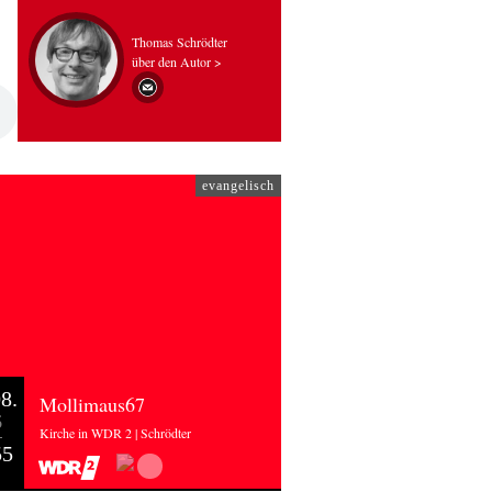
Thomas Schrödter
über den Autor >
evangelisch
8.
Mollimaus67
6
Kirche in WDR 2 | Schrödter
55