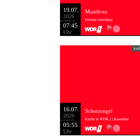
19.07.
Manifesta
2026
Hörmal | Reichling
07:45
Uhr
kat
16.07.
Schutzengel
2026
Kirche in WDR 2 | Rosenthal
05:55
Uhr