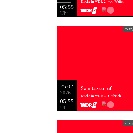
Kirche in WDR 2 | von Wulfen
05:55
Uhr
evan
25.07.
Sonntagsanruf
2026
Kirche in WDR 2 | Garbisch
05:55
Uhr
evan