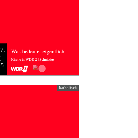
7.
Was bedeutet eigentlich
6
Kirche in WDR 2 | Schnitzius
55
katholisch