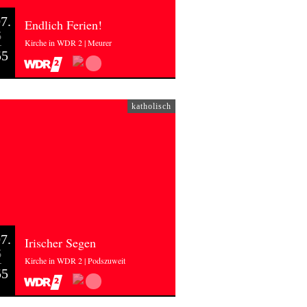
7.
Endlich Ferien!
6
Kirche in WDR 2 | Meurer
55
katholisch
7.
Irischer Segen
6
Kirche in WDR 2 | Podszuweit
55