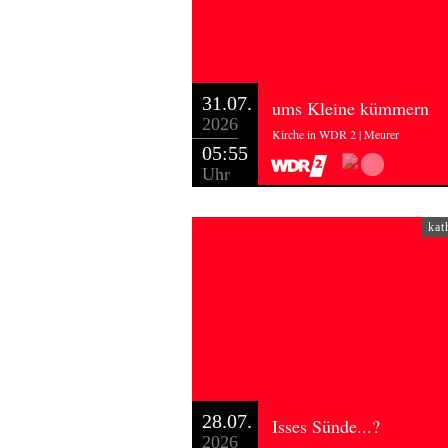
31.07.
ums Kleine kümmern
2026
Kirche in WDR 2 | Meurer
05:55
Uhr
kat
28.07.
Isses Sünde...?
2026