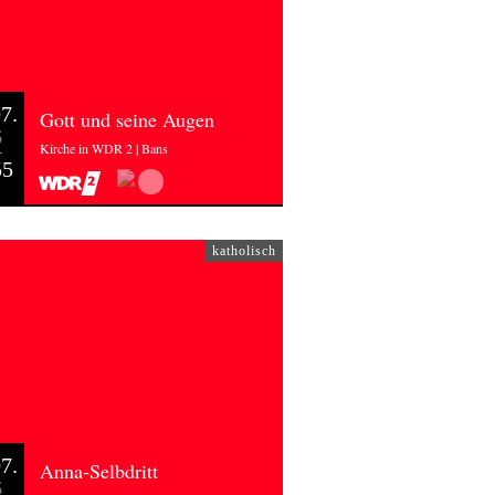
7.
Gott und seine Augen
6
Kirche in WDR 2 | Bans
55
katholisch
7.
Anna-Selbdritt
6