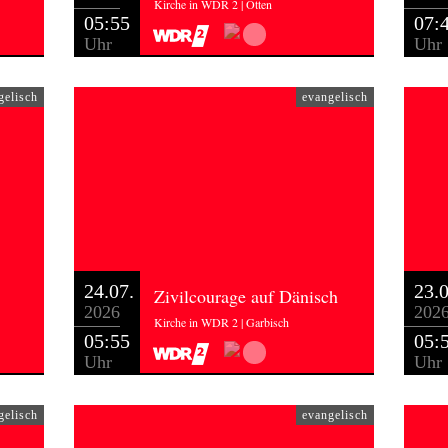
Kirche in WDR 2 | Otten
05:55
07:
Uhr
Uhr
gelisch
evangelisch
24.07.
23.0
Zivilcourage auf Dänisch
2026
202
Kirche in WDR 2 | Garbisch
05:55
05:
Uhr
Uhr
gelisch
evangelisch