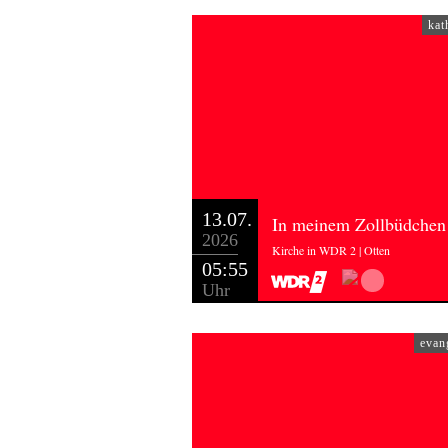
kat
13.07.
In meinem Zollbüdchen
2026
Kirche in WDR 2 | Otten
05:55
Uhr
evan