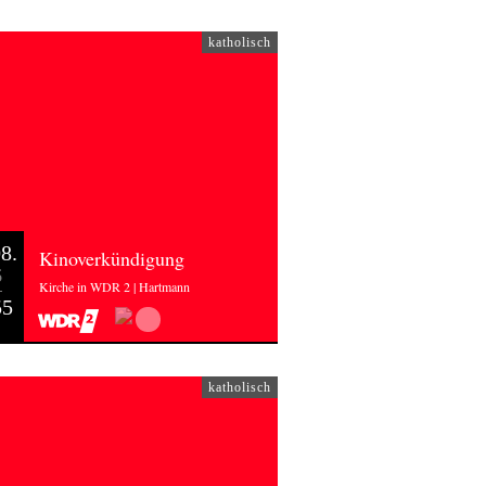
katholisch
8.
Kinoverkündigung
6
Kirche in WDR 2 | Hartmann
55
katholisch