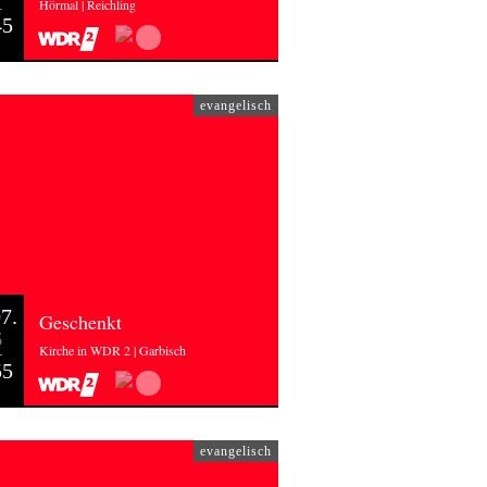
Hörmal | Reichling
45
evangelisch
7.
Geschenkt
6
Kirche in WDR 2 | Garbisch
55
evangelisch