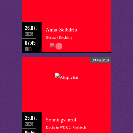
26.07.
Anna-Selbdritt
2026
Hörmal | Reichling
07:45
Uhr
evangelisch
25.07.
Sonntagsanruf
2026
Kirche in WDR 2 | Garbisch
05:55