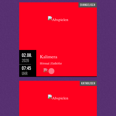
evangelisch
02.08.
Kalimera
2026
Hörmal | Enthöfer
07:45
Uhr
katholisch