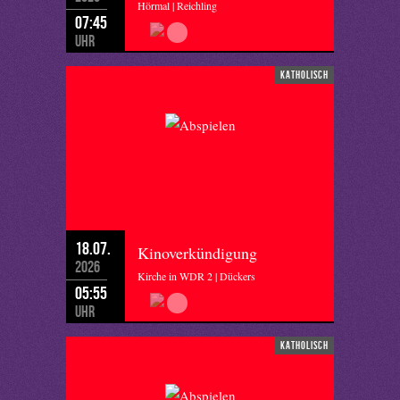
Hörmal | Reichling
07:45
Uhr
katholisch
18.07.
Kinoverkündigung
2026
Kirche in WDR 2 | Dückers
05:55
Uhr
katholisch