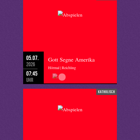
05.07.
Gott Segne Amerika
2026
Hörmal | Reichling
07:45
Uhr
katholisch