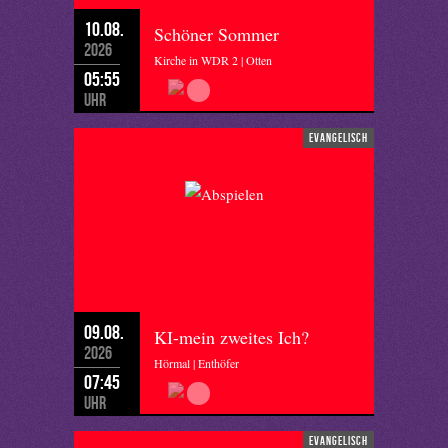
10.08.
Schöner Sommer
2026
Kirche in WDR 2 | Otten
05:55
Uhr
evangelisch
09.08.
KI-mein zweites Ich?
2026
Hörmal | Enthöfer
07:45
Uhr
evangelisch