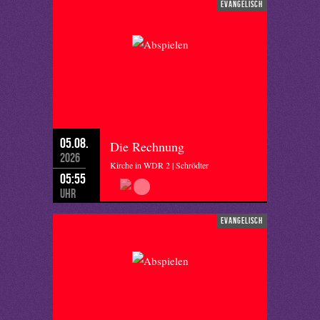
evangelisch
05.08.
Die Rechnung
2026
Kirche in WDR 2 | Schrödter
05:55
Uhr
evangelisch