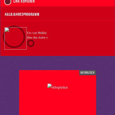
Link kopieren
Halbjahresprogramm
Urs von Wulfen
über den Autor >
katholisch