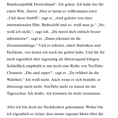
Bundesrepublik Deutschland“. Ich grinse. Ich halte das für
einen Witz. Zuerst. Aber er meint es vollkommen ernst.
„Und diese GmbH“, sagt er, „wird geleitet von einer
internationalen Elite. Rothschild und so, weiß man ja.“ „Ne,
weiß ich nicht.“, sage ich. „Du musst dich einfach besser
informieren!“, sagt er. „Dann erkennst du die
Zusammenhänge.“ Und er referiert, zitiert Statistiken und
Fachleute, von denen ich noch nie gehört habe. Und die für
mich eigentlich eher eigenartig als überzeugend klingen.
Schließlich empfiehlt er mir noch eine Reihe von YouTube-
Channels. „Die sind super!“, sagt er. „Da erfährst du die
Wahrheit.“ Ich weiß nicht. Auch wenn er sich bemüht, er
überzeugt mich nicht, YouTube mehr zu trauen als der
Tagesschau. Ich denke, wir kommen da nicht zusammen.
Aber ich bin doch ins Nachdenken gekommen: Woher bin
ich eigentlich so sicher, dass meine eigenen Ideen über die