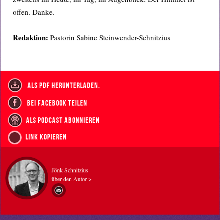
offen. Danke.
Redaktion:
Pastorin Sabine Steinwender-Schnitzius
als PDF herunterladen.
bei Facebook teilen
als Podcast abonnieren
Link kopieren
Jönk Schnitzius
über den Autor >