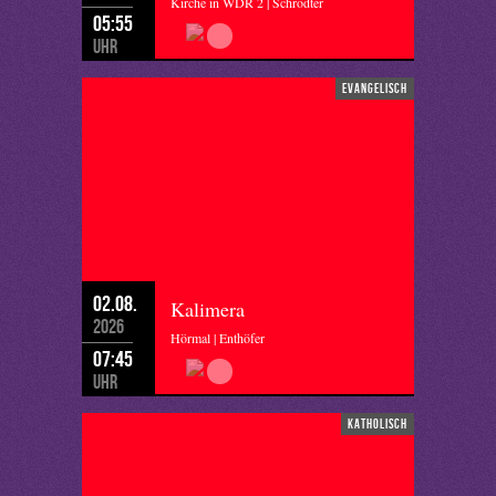
Kirche in WDR 2 | Schrödter
05:55
Uhr
evangelisch
02.08.
Kalimera
2026
Hörmal | Enthöfer
07:45
Uhr
katholisch