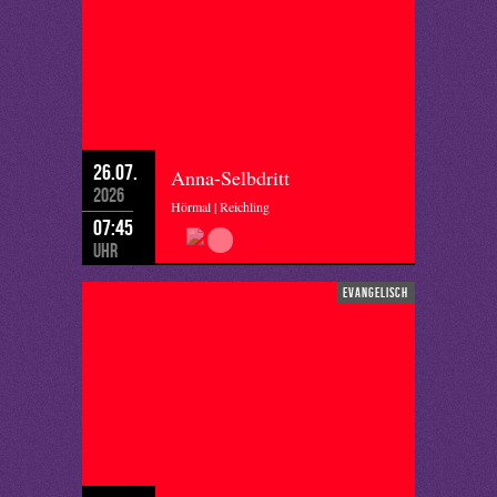
26.07.
Anna-Selbdritt
2026
Hörmal | Reichling
07:45
Uhr
evangelisch