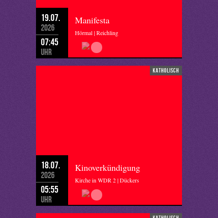
19.07.
Manifesta
2026
Hörmal | Reichling
07:45
Uhr
katholisch
18.07.
Kinoverkündigung
2026
Kirche in WDR 2 | Dückers
05:55
Uhr
katholisch