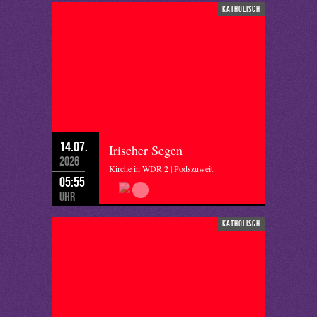
katholisch
14.07.
Irischer Segen
2026
Kirche in WDR 2 | Podszuweit
05:55
Uhr
katholisch