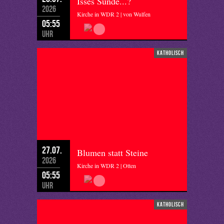
Isses Sünde...?
2026
Kirche in WDR 2 | von Wulfen
05:55
Uhr
katholisch
27.07.
Blumen statt Steine
2026
Kirche in WDR 2 | Otten
05:55
Uhr
katholisch