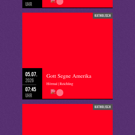
Uhr
katholisch
05.07.
Gott Segne Amerika
2026
Hörmal | Reichling
07:45
Uhr
katholisch